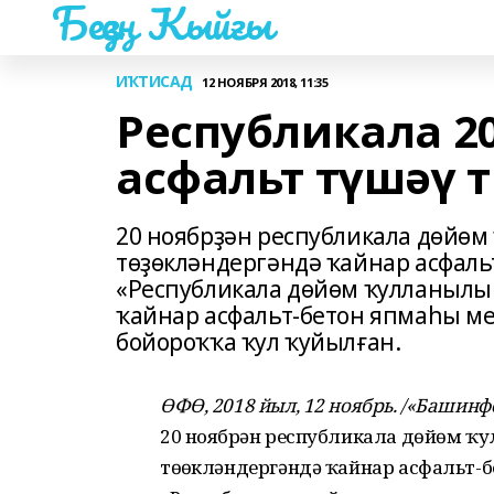
Беҙҙең Ҡыйғы
ИҠТИСАД
12 НОЯБРЯ 2018, 11:35
Республикала 2
асфальт түшәү 
20 ноябрҙән республикала дөйө
төҙөкләндергәндә ҡайнар асфал
«Республикала дөйөм ҡулланыл
ҡайнар асфальт-бетон япмаһы м
бойороҡҡа ҡул ҡуйылған.
ӨФӨ, 2018 йыл, 12 ноябрь. /«Башин
20 ноябрҙән республикала дөйөм 
төҙөкләндергәндә ҡайнар асфальт