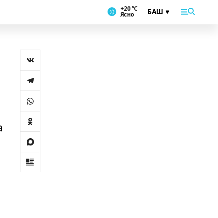
+20 °С
Ясно
а