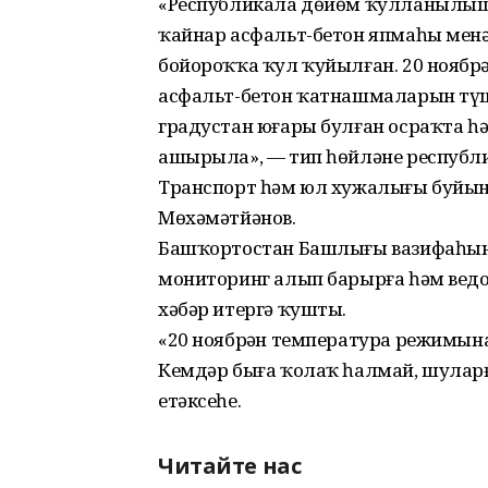
«Республикала дөйөм ҡулланылыш
ҡайнар асфальт-бетон япмаһы мен
бойороҡҡа ҡул ҡуйылған. 20 ноябрҙә
асфальт-бетон ҡатнашмаларын түш
градустан юғары булған осраҡта 
ашырыла», — тип һөйләне республ
Транспорт һәм юл хужалығы буйын
Мөхәмәтйәнов.
Башҡортостан Башлығы вазифаһын
мониторинг алып барырға һәм ведом
хәбәр итергә ҡушты.
«20 ноябрҙән температура режимын
Кемдәр быға ҡолаҡ һалмай, шуларғ
етәксеһе.
Читайте нас