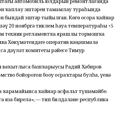
тағы автомобиль юлдарын ремонтлағанда
ән ҡаплау эштәрен тамамлау тураһында
н бындай эштәр тыйылған. Көҙгө осорҙа ҡайнар
әү 20 ноябргә тиклем һауа температураһы +5
һәм техник регламентҡа ярашлы тормошҡа
ика Хөкүмәтендәге оператив кәңәшмәлә
са дәүләт комитеты рәйесе Тимур
 ваҡытлыса башҡарыусы Радий Хәбиров
ство бойороғон боҙоу осраҡтары булһа, үҙенә
а ҡарамайынса ҡайнар асфальт түшәмәйбеҙ.
а яза бирелә», — тип билдәләне республика