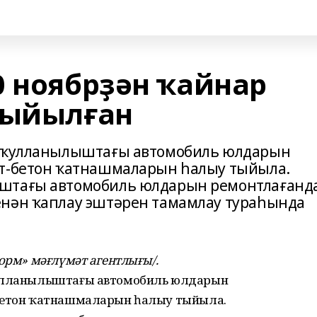
0 ноябрҙән ҡайнар
тыйылған
м ҡулланылыштағы автомобиль юлдарын
ьт-бетон ҡатнашмаларын һалыу тыйыла.
ыштағы автомобиль юлдарын ремонтлағанд
енән ҡаплау эштәрен тамамлау тураһында
форм» мәғлүмәт агентлығы/.
ҡулланылыштағы автомобиль юлдарын
-бетон ҡатнашмаларын һалыу тыйыла.