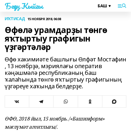
Беҙҙең Ҡыйғы
ИҠТИСАД
15 НОЯБРЯ 2018, 06:08
Өфөлә урамдарҙы төнгө
яҡтыртыу графигын
үҙгәртәләр
Өфө хакимиәте башлығы Өлфәт Мостафин
, 13 ноябрҙә, мэриялағы оператив
кәңәшмәлә республиканың баш
ҡалаһында төнгө яҡтыртыу графигының
үҙгәреүе хаҡында белдерҙе.
ӨФӨ, 2018 йыл, 15 ноябрь. /«Башинформ»
мәғлүмәт агентлығы/.