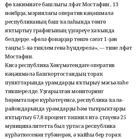
Өфө хакимиәте башлығы Өлфәт Мостафин , 13
ноябрҙә, мэриялағы оператив кәңәшмәлә
республиканың баш ҡалаһында төнгө
яҡтыртыу графигының үҙгәреүе хаҡында
белдерҙе. «Өфөлә фонарҙар төнгө сәғәт 1-ҙән
таңғы 5-кә тиклем генә һүндерелә», — тине Өлфәт
Мостафин.
Кисә республика Хөкүмәтендәге оператив
кәңәшмәлә Башҡортостандың тораҡ
пункттарында урамдарҙы яҡтырыу мәсьәләһе
тикшерелде. Уҙғарылған мониторинг
һөҙөмтәләре күрһәтеүенсә, республика ҡала-
райондарында урамдарҙы һәм тыҡрыҡтарҙы
яҡтыртыу 67,8 процент тәшкил итә. Өҫтәүенә 25
муниципалитетта был уртаса республика
күрһәткесенән түбәнерәк, ә ҡайһы бер тораҡ