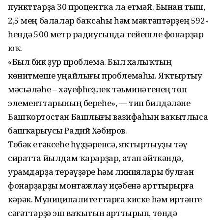
пункттарҙа 30 процентҡа ла етмәй. Бынан тыш,
2,5 мең балалар баҡсаһы һәм мәктәптәрҙең 592-
һендә 500 метр радиусында тейешле фонарҙар
юҡ.
«Был бик ҙур проблема. Был халыҡтың
көнитмеше уңайлығы проблемаһы. Яҡтыртыу
мәсьәләһе – хәүефһеҙлек тәьминәтенең төп
элементтарының береһе», — тип билдәләне
Башҡортостан Башлығы вазифаһын ваҡытлыса
башҡарыусы Радий Хәбиров.
Төбәк етәксеһе һүҙҙәренсә, яҡтыртыуҙы тәү
сиратта йылдам ҡарарҙар, атап әйткәндә,
урамдарҙа терәүҙәре һәм линиялары булған
фонарҙарҙы монтажлау иҫәбенә арттырырға
кәрәк. Муниципалитеттарға киске һәм иртәнге
сәғәттәрҙә эш ваҡытын арттырып, төндә