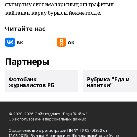
яҡтыртыу системаларының эш графигын
ҡайтанан ҡарау бурысы йөкмәтелде.
Читайте нас
Партнеры
Фотобанк
Рубрика "Еда и
журналистов РБ
напитки"
© 2020-2026 Сайт издания "Беҙҙең Ҡыйғы"
Об использовании персональных данных
Свидетельство о регистрации ПИ № ТУ 02-01392 от
12.08.2015г. Выдана Управлением Федеральной службы по