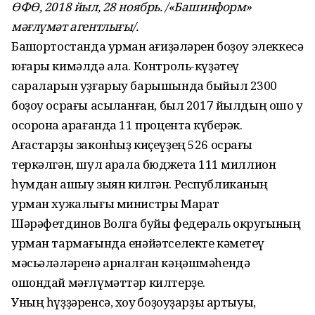
ӨФӨ, 2018 йыл, 28 ноябрь. /«Башинформ»
мәғлүмәт агентлығы/.
Башҡортостанда урман ҡағиҙәләрен боҙоу элеккесә
юғары кимәлдә ҡала. Контроль-күҙәтеү
сараларын уҙғарыу барышында быйыл 2300
боҙоу осрағы асыҡланған, был 2017 йылдың ошо уҡ
осорона ҡарағанда 11 процентҡа күберәк.
Ағастарҙы законһыҙ киҫеүҙең 526 осрағы
теркәлгән, шул арҡала бюджетҡа 111 миллион
һумдан ашыу зыян килгән. Республиканың
урман хужалығы министры Марат
Шәрәфетдинов Волга буйы федераль округының
урман тармағында енәйәтселекте кәметеү
мәсьәләләренә арналған кәңәшмәһендә
ошондай мәғлүмәттәр килтерҙе.
Уның һүҙҙәренсә, хоҡуҡ боҙоуҙарҙы артыуы,