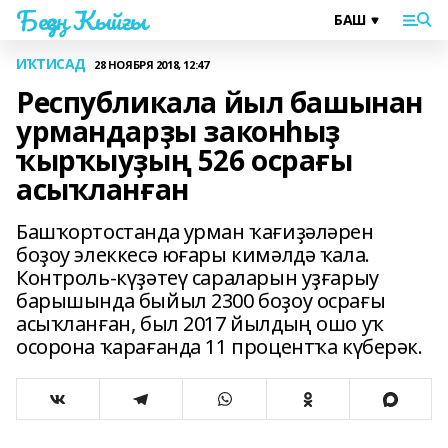
Беҙҙең Ҡыйғы
ИҠТИСАД
28 НОЯБРЯ 2018, 12:47
Республикала йыл башынан
урмандарҙы законһыҙ
ҡырҡыуҙың 526 осрағы
асыҡланған
Башҡортостанда урман ҡағиҙәләрен
боҙоу элеккесә юғары кимәлдә ҡала.
Контроль-күҙәтеү сараларын уҙғарыу
барышында быйыл 2300 боҙоу осрағы
асыҡланған, был 2017 йылдың ошо уҡ
осорона ҡарағанда 11 процентҡа күберәк.