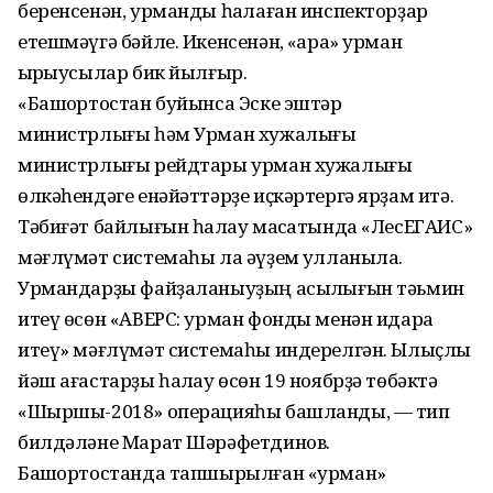
беренсенән, урманды һаҡлаған инспекторҙар
етешмәүгә бәйле. Икенсенән, «ҡара» урман
ҡырҡыусылар бик йылғыр.
«Башҡортостан буйынса Эске эштәр
министрлығы һәм Урман хужалығы
министрлығы рейдтары урман хужалығы
өлкәһендәге енәйәттәрҙе иҫкәртергә ярҙам итә.
Тәбиғәт байлығын һаҡлау маҡсатында «ЛесЕГАИС»
мәғлүмәт системаһы ла әүҙем ҡулланыла.
Урмандарҙы файҙаланыуҙың асыҡлығын тәьмин
итеү өсөн «АВЕРС: урман фонды менән идара
итеү» мәғлүмәт системаһы индерелгән. Ылыҫлы
йәш ағастарҙы һаҡлау өсөн 19 ноябрҙә төбәктә
«Шыршы-2018» операцияһы башланды, — тип
билдәләне Марат Шәрәфетдинов.
Башҡортостанда тапшырылған «урман»