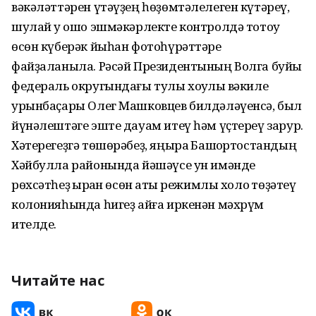
вәкәләттәрен үтәүҙең һөҙөмтәлелеген күтәреү,
шулай уҡ ошо эшмәкәрлекте контролдә тотоу
өсөн күберәк йыһан фотоһүрәттәре
файҙаланыла. Рәсәй Президентының Волга буйы
федераль округындағы тулы хоҡуҡлы вәкиле
урынбаҫары Олег Машковцев билдәләүенсә, был
йүнәлештәге эште дауам итеү һәм үҫтереү зарур.
Хәтерегеҙгә төшөрәбеҙ, яңыраҡ Башҡортостандың
Хәйбулла районында йәшәүсе ун имәнде
рөхсәтһеҙ ҡырҡҡан өсөн ҡаты режимлы холоҡ төҙәтеү
колонияһында һигеҙ айға иркенән мәхрүм
ителде.
Читайте нас