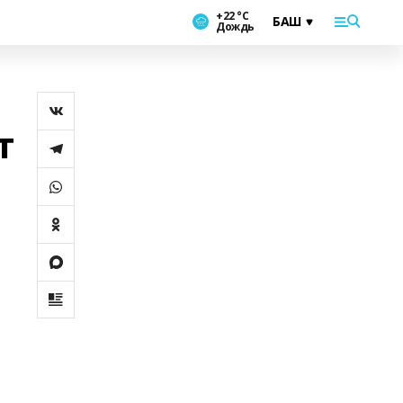
+22 °С
Дождь
т