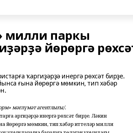
» милли паркы
иҙәрҙә йөрөргә рөхсә
старға ҡаргиҙәрҙә инергә рөхсәт бирҙе.
ынса ғына йөрөргә мөмкин, тип хәбәр
н.
орм» мәғлүмәт агентлығы/.
рға ҡаргиҙәрҙә инергә рөхсәт бирҙе. Ләкин
а йөрөргә мөмкин, тип хәбәр иттеләр милли
отоу урындарына барырға теләгән урындағы