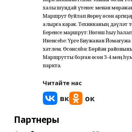
халыҡ шундай үтенес менән мөрәжәғ
Маршрут буйлап йөрөү өсөн ҡаргиҙ
алырға кәрәк. Техниканың дәүләт т
Беренсе маршрут: Нөгөш һыу һаҡла
Икенсеһе: Үрге Биҡҡужанан Йомағужа
хәтлем. Өсөнсөһө: Бөрйән районын
Маршрутты боҙған өсөн 3-4 мең һум
паркта.
Читайте нас
Партнеры