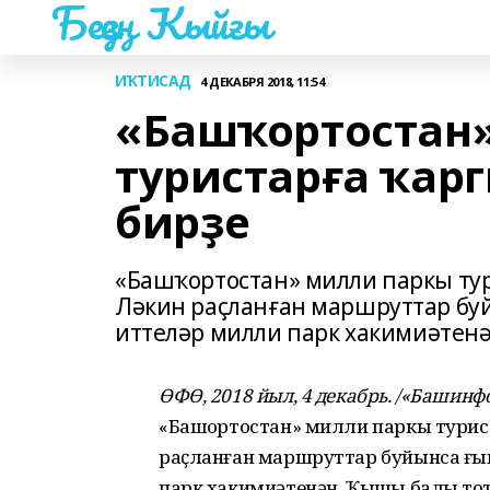
Беҙҙең Ҡыйғы
ИҠТИСАД
4 ДЕКАБРЯ 2018, 11:54
«Башҡортостан
туристарға ҡарг
бирҙе
«Башҡортостан» милли паркы тури
Ләкин раҫланған маршруттар буй
иттеләр милли парк хакимиәтенә
ӨФӨ, 2018 йыл, 4 декабрь. /«Башинф
«Башҡортостан» милли паркы туриста
раҫланған маршруттар буйынса ғын
парк хакимиәтенән. Ҡышҡы балыҡ т