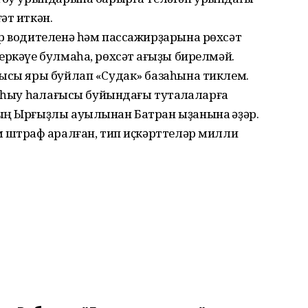
әт иткән.
әр водителенә һәм пассажирҙарына рөхсәт
еркәүе булмаһа, рөхсәт ҡағыҙы бирелмәй.
ғысы яры буйлап «Судак» базаһына тиклем.
 һыу һаҡлағысы буйындағы туҡталҡаларға
ың Ырғыҙлы ауылынан Батран ыҙанына ҡәҙәр.
 штраф ҡаралған, тип иҫкәрттеләр милли