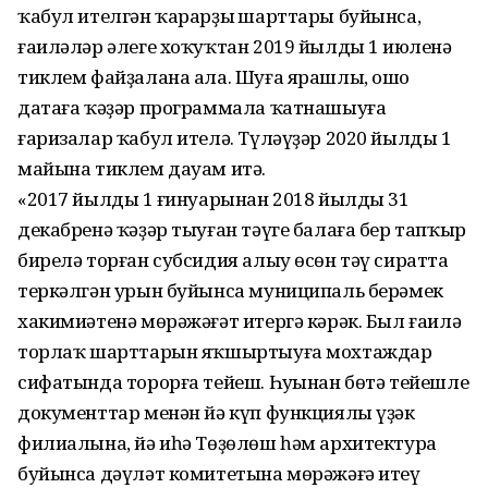
ҡабул ителгән ҡарарҙың шарттары буйынса,
ғаиләләр әлеге хоҡуҡтан 2019 йылдың 1 июленә
тиклем файҙалана ала. Шуға ярашлы, ошо
датаға ҡәҙәр программала ҡатнашыуға
ғаризалар ҡабул ителә. Түләүҙәр 2020 йылдың 1
майына тиклем дауам итә.
«2017 йылдың 1 ғинуарынан 2018 йылдың 31
декабренә ҡәҙәр тыуған тәүге балаға бер тапҡыр
бирелә торған субсидия алыу өсөн тәү сиратта
теркәлгән урын буйынса муниципаль берәмек
хакимиәтенә мөрәжәғәт итергә кәрәк. Был ғаилә
торлаҡ шарттарын яҡшыртыуға мохтаждар
сифатында торорға тейеш. Һуңынан бөтә тейешле
документтар менән йә күп функциялы үҙәк
филиалына, йә иһә Төҙөлөш һәм архитектура
буйынса дәүләт комитетына мөрәжәғә итеү