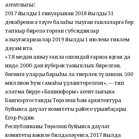
агентлығы/.
2017 йылдың 1 ғинуарынан 2018 йылдың 31
декабренәсә тәүге балаһы тыуған ғаиләләргә бер
тапҡыр бирелә торған субсидиялар
алыуғағаризалар 2019 йылдың 1 июленә тиклем
дауам итә.
«7,8 меңдән ашыу ғаилә ошондай ғариза яҙған да
инде. 2000-дән күберәк таныҡлыҡ бирелгән,
бөгөнгә уларҙың барыһы ла тиерлек түләнгән. 500
миллион һум самаһы үҙләштерелгән», — тип
аңлатма бирҙе «Башинформ» агентлығына
Башҡортостандың Төҙөлөш һәм архитектура
буйынса дәүләт комитеты рәйесе урынбаҫары
Егор Родин.
Республиканың Төҙөлөш буйынса дәүләт
комитеты вәкиле билдәләүенсә, 2017 йылда