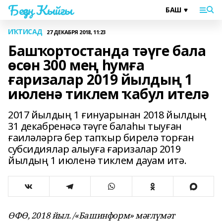
Беҙҙең Ҡыйғы
ИҠТИСАД
27 ДЕКАБРЯ 2018, 11:23
Башҡортостанда тәүге бала
өсөн 300 мең һумға
ғаризалар 2019 йылдың 1
июленә тиклем ҡабул ителә
2017 йылдың 1 ғинуарынан 2018 йылдың
31 декабренәсә тәүге балаһы тыуған
ғаиләләргә бер тапҡыр бирелә торған
субсидиялар алыуға ғаризалар 2019
йылдың 1 июленә тиклем дауам итә.
ӨФӨ, 2018 йыл. /«Башинформ» мәғлүмәт