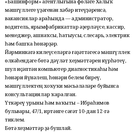
«Башинформ» агентлығына Өфөләге Халыҡ
мәшғүллеге үҙәгенән хәбәр итеүҙәренсә,
вакансиялар араһында — администратор,
водитель, ярымфабрикаттар әҙерләүсе, кассир,
менеджер, ашнаҡсы, һатыусы, слесарь, электрик
һәм башҡа һөнәрҙәр.
Йәрминкәгә килеүселәргә ғәҙәттәгесә мәшғүллек
өлкәһендәге бөтә дәүләт хеҙмәттәрен күрһәтеү,
шул иҫәптән компьютер диагностикаһы һәм
һөнәри йүнәлеш, һөнәри белем биреү,
мәшғүллектең хоҡуҡи мәсьәләләре буйынса
консультациялар ҡаралған.
Үткәреү урыны һәм ваҡыты – Ибраһимов
бульвары, 47/1, иртәнге сәғәт 10-дан 12-гә
тиклем.
Бөтә хеҙмәттәр ҙә бушлай.