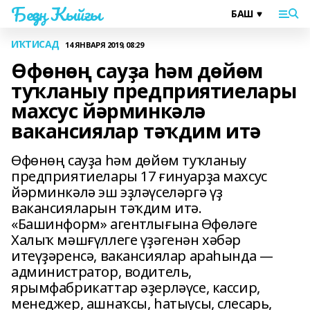
Беҙҙең Ҡыйғы
ИҠТИСАД
14 ЯНВАРЯ 2019, 08:29
Өфөнөң сауҙа һәм дөйөм
туҡланыу предприятиелары
махсус йәрминкәлә
вакансиялар тәҡдим итә
Өфөнөң сауҙа һәм дөйөм туҡланыу
предприятиелары 17 ғинуарҙа махсус
йәрминкәлә эш эҙләүселәргә үҙ
вакансияларын тәҡдим итә.
«Башинформ» агентлығына Өфөләге
Халыҡ мәшғүллеге үҙәгенән хәбәр
итеүҙәренсә, вакансиялар араһында —
администратор, водитель,
ярымфабрикаттар әҙерләүсе, кассир,
менеджер, ашнаҡсы, һатыусы, слесарь,