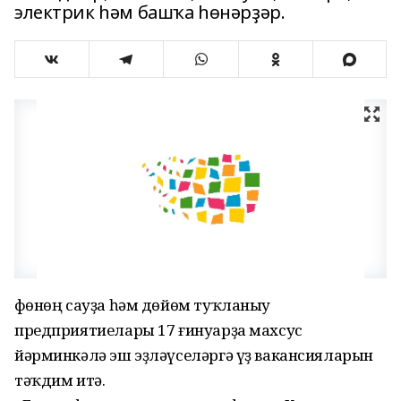
электрик һәм башҡа һөнәрҙәр.
Өфөнөң сауҙа һәм дөйөм туҡланыу
предприятиелары 17 ғинуарҙа махсус
йәрминкәлә эш эҙләүселәргә үҙ вакансияларын
тәҡдим итә.