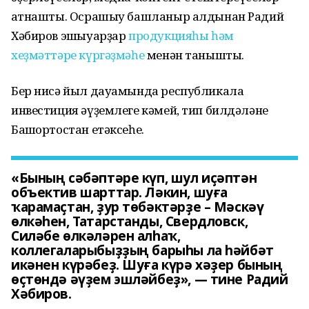
ҡатнашты. Осрашыу башланыр алдынан Радий
Хәбиров эшҡыуарҙар
продукцияһы һәм
хеҙмәттәре күргәҙмәһе
менән танышты.
Бер нисә йыл дауамында республикала
инвестиция әүҙемлеге кәмей, тип билдәләне
Башҡортостан етәксеһе.
«Бының сәбәптәре күп, шул иҫәптән
объектив шарттар. Ләкин, шуға
ҡарамаҫтан, ҙур төбәктәрҙе – Мәскәү
өлкәһен, Татарстанды, Свердловск,
Силәбе өлкәләрен алһаҡ,
коллегаларыбыҙҙың барыһы ла һәйбәт
икәнен күрәбеҙ. Шуға күрә хәҙер бының
өҫтөндә әүҙем эшләйбеҙ», — тине Радий
Хәбиров.