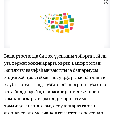
Башҡортостанда бизнес үҙен яҡшы тойорға тейеш,
уға хөрмәт менән ҡарарға кәрәк. Башҡортостан
Башлығы вазифаһын ваҡытлыса башҡарыусы
Радий Хәбиров төбәк эшҡыуарҙары менән «Бизнес-
клуб» форматында уҙғарылған осрашыуҙа ошо
хаҡта белдерҙе. Унда инжиниринг, девелопер
компаниялары етәкселәре, программа
тәьминәтен, пилотһыҙ осоу аппараттарын
әҙерләүселәр, медиа-контент етештереүселәр