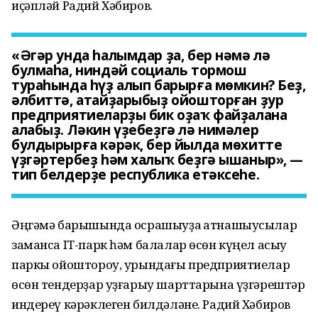
иҫәпләй Радий Хәбиров.
«Әгәр унда һалымдар ҙа, бер нәмә лә
булмаһа, ниндәй социаль тормош
тураһында һүҙ алып барырға мөмкин? Беҙ,
әлбиттә, атайҙарыбыҙ ойошторған ҙур
предприятиеларҙы бик оҙаҡ файҙалана
алабыҙ. Ләкин үҙебеҙгә лә нимәлер
булдырырға кәрәк, бер йылда мөхитте
үҙгәртербеҙ һәм халыҡ беҙгә ышаныр», —
тип белдерҙе республика етәксеһе.
Әңгәмә барышында осрашыуҙа ҡатнашыусылар
заманса IT-парк һәм балалар өсөн күңел асыу
паркы ойоштороу, урындағы предприятиелар
өсөн тендерҙар уҙғарыу шарттарына үҙгәрештәр
индереү кәрәклеген билдәләне. Радий Хәбиров