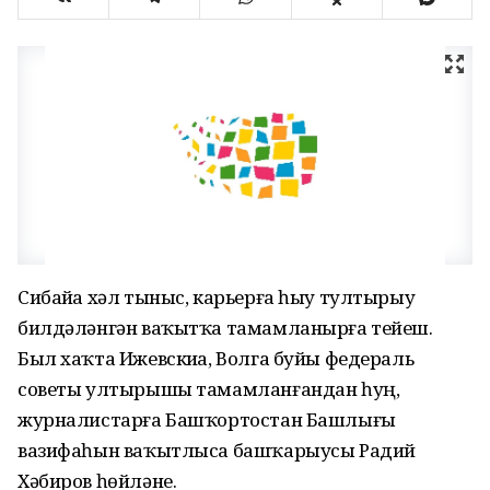
Сибайҙа хәл тыныс, карьерға һыу тултырыу
билдәләнгән ваҡытҡа тамамланырға тейеш.
Был хаҡта Ижевскиҙа, Волга буйы федераль
советы ултырышы тамамланғандан һуң,
журналистарға Башҡортостан Башлығы
вазифаһын ваҡытлыса башҡарыусы Радий
Хәбиров һөйләне.