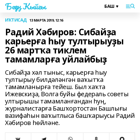
Беҙҙең Ҡыйғы
ИҠТИСАД
13 МАРТА 2019, 12:16
Радий Хәбиров: Сибайҙа
карьерға һыу тултырыуҙы
26 мартҡа тиклем
тамамларға уйлайбыҙ
Сибайҙа хәл тыныс, карьерға һыу
тултырыу билдәләнгән ваҡытҡа
тамамланырға тейеш. Был хаҡта
Ижевскиҙа, Волга буйы федераль советы
ултырышы тамамланғандан һуң,
журналистарға Башҡортостан Башлығы
вазифаһын ваҡытлыса башҡарыусы Радий
Хәбиров һөйләне.