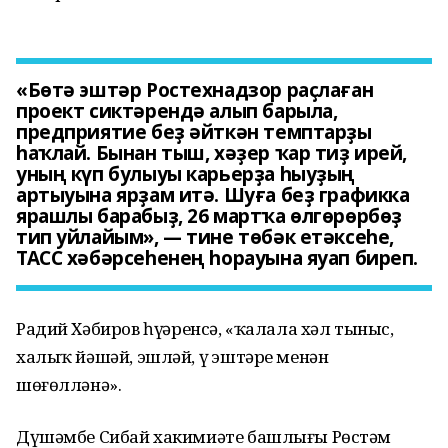
«Бөтә эштәр Ростехнадзор раҫлаған
проект сиктәрендә алып барыла,
предприятие беҙ әйткән темптарҙы
һаҡлай. Бынан тыш, хәҙер ҡар тиҙ ирей,
уның күп булыуы карьерҙа һыуҙың
артыуына ярҙам итә. Шуға беҙ графикка
ярашлы барабыҙ, 26 мартҡа өлгөрөрбөҙ
тип уйлайым», — тине төбәк етәксеһе,
ТАСС хәбәрсеһенең һорауына яуап биреп.
Радий Хәбиров һүҙҙәренсә, «ҡалала хәл тыныс,
халыҡ йәшәй, эшләй, үҙ эштәре менән
шөғөлләнә».
Дүшәмбе Сибай хакимиәте башлығы Рөстәм