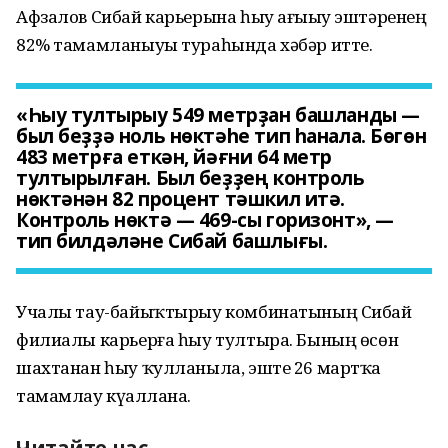
Афзалов Сибай карьерына һыу ағыҙыу эштәренең
82% тамамланыуы тураһында хәбәр итте.
«Һыу тултырыу 549 метрҙан башланды —
был беҙҙә ноль нөктәһе тип һанала. Бөгөн
483 метрға еткән, йәғни 64 метр
тултырылған. Был беҙҙең контроль
нөктәнән 82 процент тәшкил итә.
Контроль нөктә — 469-сы горизонт», —
тип билдәләне Сибай башлығы.
Учалы тау-байыҡтырыу комбинатының Сибай
филиалы карьерға һыу тултыра. Бының өсөн
шахтанан һыу ҡулланыла, эште 26 мартҡа
тамамлау күҙаллана.
Читайте нас