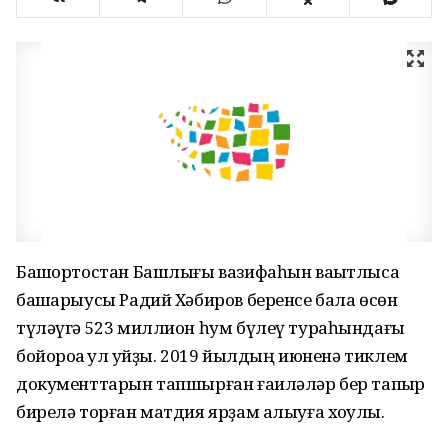
Башҡортостан Башлығы вазифаһын ваҡытлыса
башҡарыусы Радий Хәбиров беренсе бала өсөн
түләүгә 523 миллион һум бүлеү тураһындағы
бойороҡҡа ҡул ҡуйҙы. 2019 йылдың июненә тиклем
документтарын тапшырған ғаиләләр бер тапҡыр
бирелә торған матдия ярҙам алыуға хоҡуҡлы.