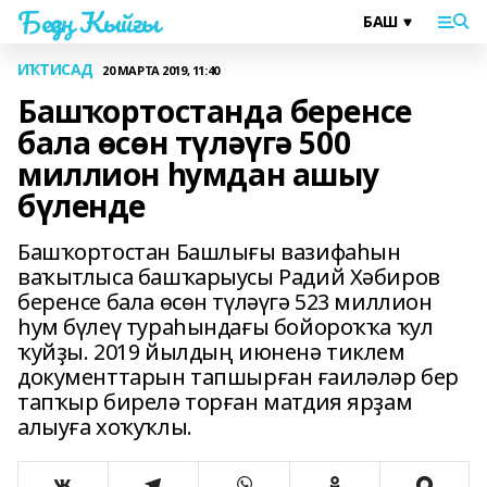
Беҙҙең Ҡыйғы
ИҠТИСАД
20 МАРТА 2019, 11:40
Башҡортостанда беренсе
бала өсөн түләүгә 500
миллион һумдан ашыу
бүленде
Башҡортостан Башлығы вазифаһын
ваҡытлыса башҡарыусы Радий Хәбиров
беренсе бала өсөн түләүгә 523 миллион
һум бүлеү тураһындағы бойороҡҡа ҡул
ҡуйҙы. 2019 йылдың июненә тиклем
документтарын тапшырған ғаиләләр бер
тапҡыр бирелә торған матдия ярҙам
алыуға хоҡуҡлы.