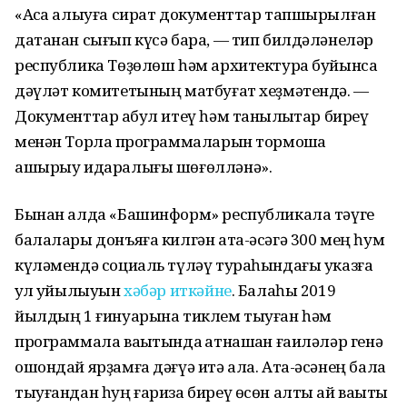
«Аҡса алыуға сират документтар тапшырылған
датанан сығып күсә бара, — тип билдәләнеләр
республика Төҙөлөш һәм архитектура буйынса
дәүләт комитетының матбуғат хеҙмәтендә. —
Документтар ҡабул итеү һәм таныҡлыҡтар биреү
менән Торлаҡ программаларын тормошҡа
ашырыу идаралығы шөғөлләнә».
Бынан алда «Башинформ» республикала тәүге
балалары донъяға килгән ата-әсәгә 300 мең һум
күләмендә социаль түләү тураһындағы указға
ҡул ҡуйылыуын
хәбәр иткәйне
. Балаһы 2019
йылдың 1 ғинуарына тиклем тыуған һәм
программала ваҡытында ҡатнашҡан ғаиләләр генә
ошондай ярҙамға дәғүә итә ала. Ата-әсәнең бала
тыуғандан һуң ғариза биреү өсөн алты ай ваҡыты