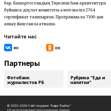
бар. Башҡортостандың Төҙөлөш һәм архитектура
буйынса дәүләт комитеты әлеге мәлгә 2764
сертификат тапшырған. Программала 7300-ҙән
ашыу йәш ғаилә ҡатнаша.
Читайте нас
Партнеры
Фотобанк
Рубрика "Еда и
журналистов РБ
напитки"
© 2020-2026 Сайт издания "Беҙҙең Ҡыйғы"
Об использовании персональных данных