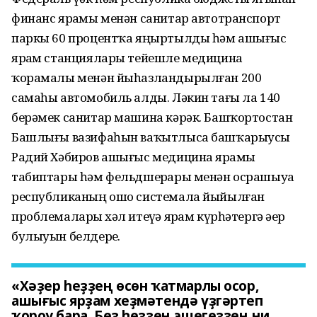
финанс ярҙамы менән санитар автотранспорт
паркы 60 процентҡа яңыртылды һәм ашығыс
ярҙам станциялары тейешле медицина
ҡорамалы менән йыһазландырылған 200
самаһы автомобиль алды. Ләкин тағы ла 140
берәмек санитар машина кәрәк. Башҡортостан
Башлығы вазифаһын ваҡытлыса башҡарыусы
Радий Хәбиров ашығыс медицина ярҙамы
табиптары һәм фельдшерҙары менән осрашыуҙа
республиканың ошо системала йыйылған
проблемаларҙы хәл итеүҙә ярҙам күрһәтергә әҙер
булыуын белдерҙе.
«Хәҙер һеҙҙең өсөн ҡатмарлы осор,
ашығыс ярҙам хеҙмәтендә үҙгәртеп
ҡороу бара. Беҙ һеҙҙең эшегеҙҙең ни