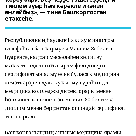
тиклем ауыр һәм кәрәкле икәнен
аңлайбыҙ», — тине Башҡортостан
етәксеһе.
Республиканың һаулыҡ һаҡлау министры
вазифаһын башҡарыусы Максим Забелин
һүҙҙәренсә, кадрҙар мәсьәләһен хәл итеү
маҡсатында ашығыс ярҙам фельдшеры
сертификатын алыу өсөн буласаҡ медицина
хеҙмәткәрҙәрен дуаль уҡытыу тураһында
медицина колледжы директорҙары менән
һөйләшеп килешелгән. Быйыл 80 белгескә
диплом менән бер рәттән ошондай сертификат
тапшырыла.
Башҡортостандың ашығыс медицина ярҙамы