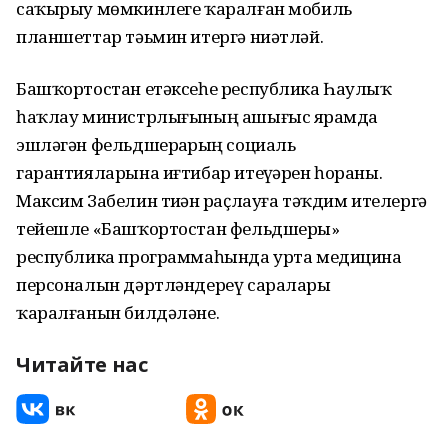
саҡырыу мөмкинлеге ҡаралған мобиль
планшеттар тәьмин итергә ниәтләй.
Башҡортостан етәксеһе республика Һаулыҡ
һаҡлау министрлығының ашығыс ярҙамда
эшләгән фельдшерҙарҙың социаль
гарантияларына иғтибар итеүҙәрен һораны.
Максим Забелин тиҙҙән раҫлауға тәҡдим ителергә
тейешле «Башҡортостан фельдшеры»
республика программаһында урта медицина
персоналын дәртләндереү саралары
ҡаралғанын билдәләне.
Читайте нас