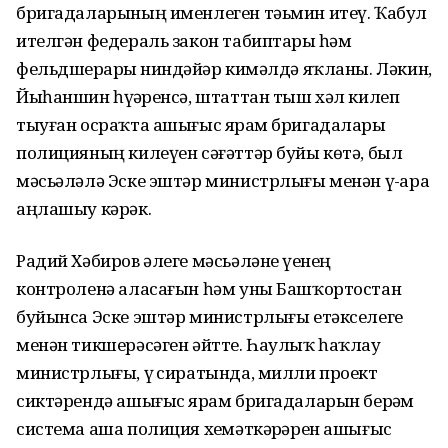
бригадаларының именлеген тәьмин итеү. Ҡабул
ителгән федераль закон табиптарҙы һәм
фельдшерҙарҙы ниндәйҙәр кимәлдә яҡланы. Ләкин,
Йыһаншин һүҙҙәренсә, штаттан тыш хәл килеп
тыуған осраҡта ашығыс ярҙам бригадалары
полицияның килеүен сәғәттәр буйы көтә, был
мәсьәләлә Эске эштәр министрлығы менән үҙ-ара
аңлашыу кәрәк.
Радий Хәбиров әлеге мәсьәләне үҙенең
контроленә аласағын һәм уны Башҡортостан
буйынса Эске эштәр министрлығы етәкселеге
менән тикшерәсәген әйтте. Һаулыҡ һаҡлау
министрлығы, үҙ сиратында, милли проект
сиктәрендә ашығыс ярҙам бригадаларын берҙәм
система аша полиция хеҙмәткәрҙәрен ашығыс