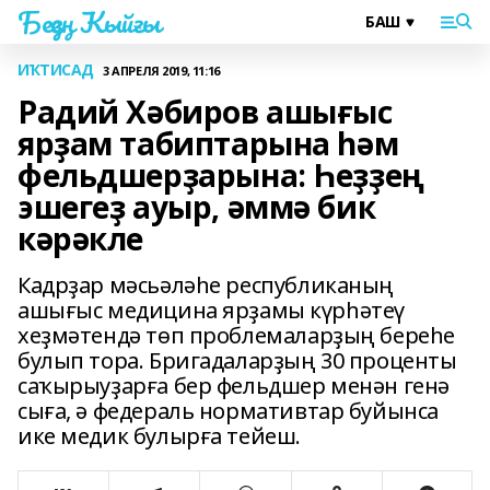
Беҙҙең Ҡыйғы
ИҠТИСАД
3 АПРЕЛЯ 2019, 11:16
Радий Хәбиров ашығыс
ярҙам табиптарына һәм
фельдшерҙарына: Һеҙҙең
эшегеҙ ауыр, әммә бик
кәрәкле
Кадрҙар мәсьәләһе республиканың
ашығыс медицина ярҙамы күрһәтеү
хеҙмәтендә төп проблемаларҙың береһе
булып тора. Бригадаларҙың 30 проценты
саҡырыуҙарға бер фельдшер менән генә
сыға, ә федераль нормативтар буйынса
ике медик булырға тейеш.