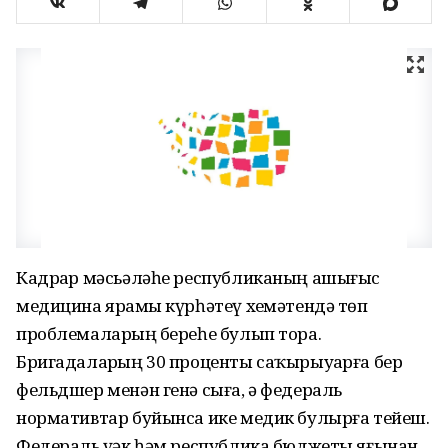
Кадрҙар мәсьәләһе республиканың ашығыс
медицина ярҙамы күрһәтеү хеҙмәтендә төп
проблемаларҙың береһе булып тора.
Бригадаларҙың 30 проценты саҡырыуҙарға бер
фельдшер менән генә сыға, ә федераль
нормативтар буйынса ике медик булырға тейеш.
Федераль үҙәк һәм республика бюджеты яғынан