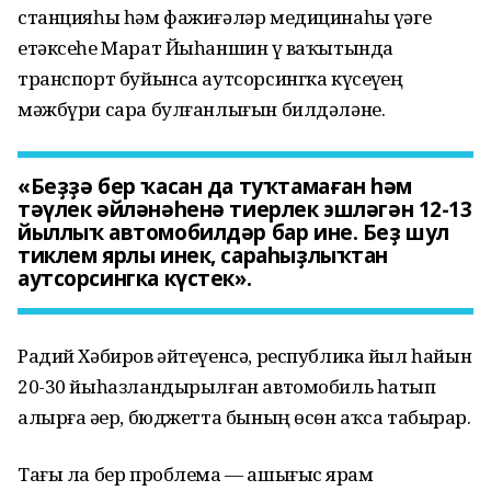
станцияһы һәм фажиғәләр медицинаһы үҙәге
етәксеһе Марат Йыһаншин үҙ ваҡытында
транспорт буйынса аутсорсингка күсеүҙең
мәжбүри сара булғанлығын билдәләне.
«Беҙҙә бер ҡасан да туҡтамаған һәм
тәүлек әйләнәһенә тиерлек эшләгән 12-13
йыллыҡ автомобилдәр бар ине. Беҙ шул
тиклем ярлы инек, сараһыҙлыҡтан
аутсорсингка күстек».
Радий Хәбиров әйтеүенсә, республика йыл һайын
20-30 йыһазландырылған автомобиль һатып
алырға әҙер, бюджетта бының өсөн аҡса табырҙар.
Тағы ла бер проблема — ашығыс ярҙам