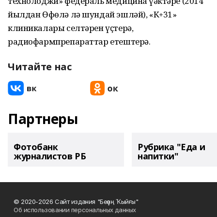
технолоджи» федераль медицина үҙәктәре (2014
йылдан Өфөлә лә шундай эшләй), «К+31»
клиникалары селтәрен үҫтерә,
радиофармпрепараттар етештерә.
Читайте нас
Партнеры
Фотобанк
Рубрика "Еда и
журналистов РБ
напитки"
© 2020-2026 Сайт издания "Беҙҙең Ҡыйғы"
Об использовании персональных данных