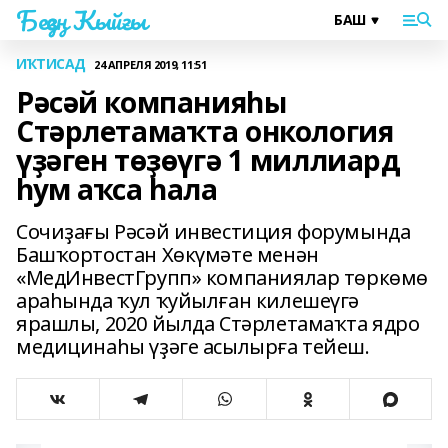
Беҙҙең Ҡыйғы
ИҠТИСАД
24 АПРЕЛЯ 2019, 11:51
Рәсәй компанияһы
Стәрлетамаҡта онкология
үҙәген төҙөүгә 1 миллиард
һум аҡса һала
Сочиҙағы Рәсәй инвестиция форумында
Башҡортостан Хөкүмәте менән
«МедИнвестГрупп» компаниялар төркөмө
араһында ҡул ҡуйылған килешеүгә
ярашлы, 2020 йылда Стәрлетамаҡта ядро
медицинаһы үҙәге асылырға тейеш.