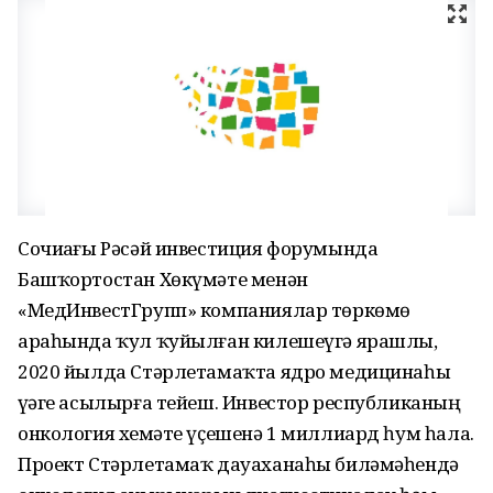
Сочиҙағы Рәсәй инвестиция форумында
Башҡортостан Хөкүмәте менән
«МедИнвестГрупп» компаниялар төркөмө
араһында ҡул ҡуйылған килешеүгә ярашлы,
2020 йылда Стәрлетамаҡта ядро медицинаһы
үҙәге асылырға тейеш. Инвестор республиканың
онкология хеҙмәте үҫешенә 1 миллиард һум һала.
Проект Стәрлетамаҡ дауаханаһы биләмәһендә