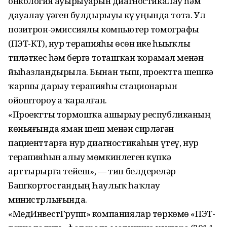
онкология ауырыуҙарын диагностикалау һәм
дауалау үҙәген булдырыуҙы күҙ уңында тота. Ул
позитрон-эмиссиялы компьютер томографы
(ПЭТ-КТ), нур терапияһы өсөн ике һыҙыҡлы
тиҙләткес һәм бергә тоташҡан ҡорамал менән
йыһазландырыла. Бынан тыш, проектта шешкә
ҡаршы дарыу терапияһы стационарын
ойоштороу ҙа ҡаралған.
«Проектты тормошҡа ашырыу республиканың
көньяғында яман шеш менән сирләгән
пациенттарға нур диагностикаһын үтеү, нур
терапияһын алыу мөмкинлеген күпкә
арттырырға тейеш», — тип белдерҙеләр
Башҡортостандың Һаулыҡ һаҡлау
министрлығында.
«МедИнвестГрупп» компаниялар төркөмө «ПЭТ-