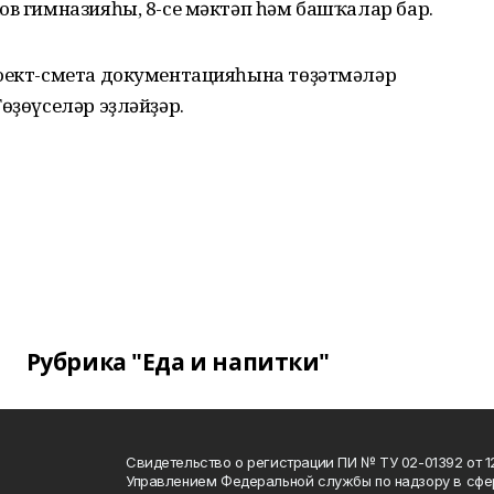
ов гимназияһы, 8-се мәктәп һәм башҡалар бар.
роект-смета документацияһына төҙәтмәләр
өҙөүселәр эҙләйҙәр.
Рубрика "Еда и напитки"
Свидетельство о регистрации ПИ № ТУ 02-01392 от 12
Управлением Федеральной службы по надзору в сфе