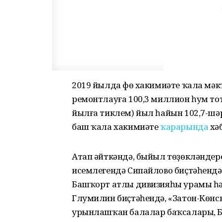
2019 йылда Өфө хакимиәте ҡала мә
ремонтлауға 100,3 миллион һум тот
йылға тиклем) йыл һайын 102,7-шә
баш ҡала хакимиәте
ҡарарында
хәб
Атап әйткәндә, быйыл төҙөкләндер
исемлегендә Сипайлово биҫтәһенд
Башҡорт атлы дивизияһы урамы һә
Глумилин биҫтәһендә, «Затон-Көнс
урынлашҡан балалар баҡсалары, Б