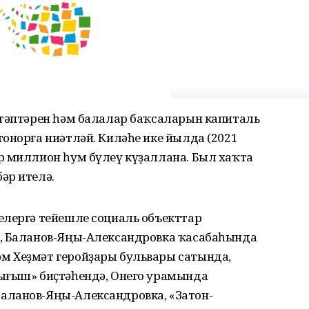
ктәптәрен һәм балалар баҡсаларын капиталь
онорға ниәтләй. Киләһе ике йылда (2021
р миллион һум бүлеү күҙаллана. Был хаҡта
әр ителә.
елергә тейешле социаль объекттар
ә, Баланов-Яңы-Александровка ҡасабаһында
м Хеҙмәт геройҙары бульвары сатында,
ығыш» биҫтәһендә, Онего урамында
аланов-Яңы-Александровка, «Затон-