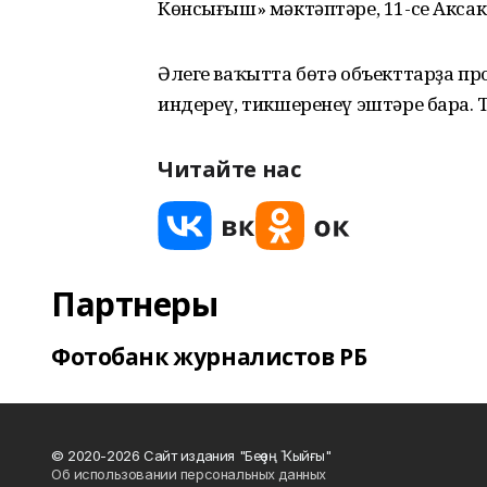
Көнсығыш» мәктәптәре, 11-се Аксак
Әлеге ваҡытта бөтә объекттарҙа п
индереү, тикшеренеү эштәре бара. Т
Читайте нас
Партнеры
Фотобанк журналистов РБ
© 2020-2026 Сайт издания "Беҙҙең Ҡыйғы"
Об использовании персональных данных