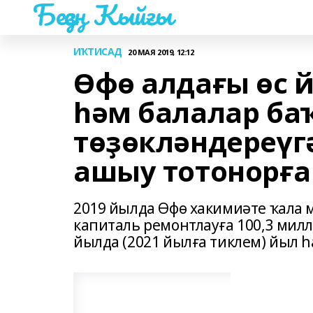
Беҙҙең Ҡыйғы
ИҠТИСАД
20 МАЯ 2019, 12:12
Өфө алдағы өс 
һәм балалар ба
төҙөкләндереүг
ашыу тотонорға
2019 йылда Өфө хакимиәте ҡала 
капиталь ремонтлауға 100,3 милл
йылда (2021 йылға тиклем) йыл һ