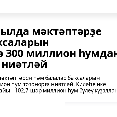
йылда мәктәптәрҙе
ҡсаларын
ә 300 миллион һумда
 ниәтләй
мәктәптәрен һәм балалар баҡсаларын
ион һум тотонорға ниәтләй. Киләһе ике
айын 102,7-шәр миллион һум бүлеү күҙаллан