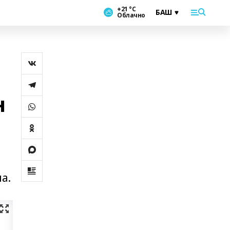
+21 °С
Облачно
н
а.