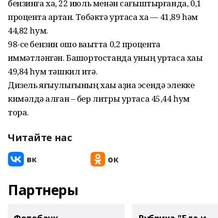
бензинға хаҡ, 22 июль менән сағыштырғанда, 0,1
процентҡа артҡан. Төбәктә уртаса хаҡ — 41,89 һәм
44,82 һум.
98-се бензин ошо ваҡытта 0,2 процентҡа
ҡиммәтләнгән. Башҡортостанда уның уртаса хаҡы
49,84 һум тәшкил итә.
Дизель яғыулығының хаҡы аҙна эсендә элекке
кимәлдә ҡалған – бер литры уртаса 45,44 һум
тора.
Читайте нас
Партнеры