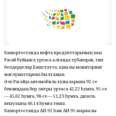
Башҡортостанда нефть продукттарының хаҡы
Рәсәй буйынса уртаса алғанда түбәнерәк, тип
белдерҙеләр Башстатта, аҙналыҡ мониторинг
мәғлүмәттәренә һылтанып.
Әле Рәсәйҙә автомобиль хужаларына 92-се
бензиндың бер литры уртаса 42,22 һумға, 95-се
— 45,62 һумға, 98-се — 51,23 һумға, дизель
яғыулығы 46,14 һумға төшә.
Башҡортостанда АИ-92 һәм АИ-95 маркалы