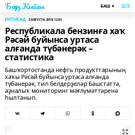
Беҙҙең Ҡыйғы
ИҠТИСАД
2 АВГУСТА 2019, 12:01
Республикала бензинға хаҡ
Рәсәй буйынса уртаса
алғанда түбәнерәк –
статистика
Башҡортостанда нефть продукттарының
хаҡы Рәсәй буйынса уртаса алғанда
түбәнерәк, тип белдерҙеләр Башстатта,
аҙналыҡ мониторинг мәғлүмәттәренә
һылтанып.