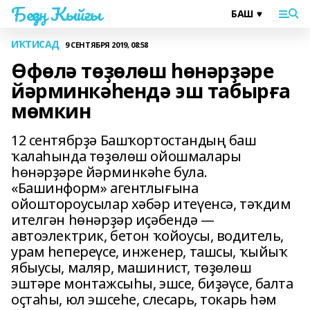
Беҙҙең Ҡыйғы
ИҠТИСАД
9 СЕНТЯБРЯ 2019, 08:58
Өфөлә төҙөлөш һөнәрҙәре
йәрминкәһендә эш табырға
мөмкин
12 сентябрҙә Башҡортостандың баш
ҡалаһында төҙөлөш ойошмалары
һөнәрҙәре йәрминкәһе була.
«Башинформ» агентлығына
ойоштороусылар хәбәр итеүенсә, тәҡдим
ителгән һөнәрҙәр иҫәбендә —
автоэлектрик, бетон ҡойоусы, водитель,
урам һепереүсе, инженер, ташсы, ҡыйыҡ
ябыусы, маляр, машинист, төҙөлөш
эштәре монтажсыһы, эшсе, биҙәүсе, балта
оҫтаһы, юл эшсеһе, слесарь, токарь һәм