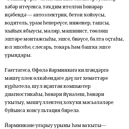
хәбәр итеүенсә, тәҡдим ителгән һөнәрҙәр
иҫәбендә — автоэлектрик, бетон ҡойоусы,
водитель, урам һепереүсе, инженер, ташсы,
ҡыйыҡ ябыусы, маляр, машинист, төҙөлөш
эштәре монтажсыһы, эшсе, биҙәүсе, балта оҫтаһы,
юл эшсеһе, слесарь, токарь һәм башҡа эшсе
урындары.
Ғәҙәттәгесә, Өфөлә йәрминкәгә килгәндәргә
мәшғүллек өлкәһендәге дәүләт хеҙмәттәре
күрһәтелә, шул иҫәптән компьютер
диагностикаһы, һөнәри йүнәлеш, һөнәри
уҡытыу, мәшғүллектең хоҡуҡи мәсьәләләре
буйынса консультация бирелә.
Йәрминкәне уҙғарыу урыны һәм ваҡыты—