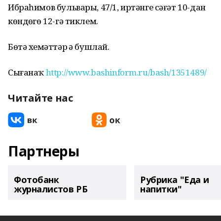
Ибраһимов бульвары, 47/1, иртәнге сәғәт 10-дан
көндөҙгө 12-гә тиклем.
Бөтә хеҙмәттәр ҙә бушлай.
Сығанаҡ
http://www.bashinform.ru/bash/1351489/
Читайте нас
Партнеры
Фотобанк
Рубрика "Еда и
журналистов РБ
напитки"