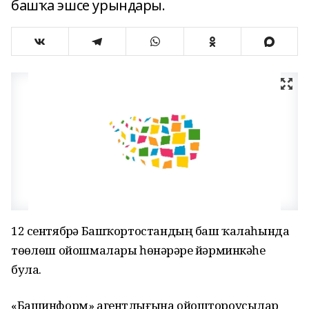
башҡа эшсе урындары.
12 сентябрҙә Башҡортостандың баш ҡалаһында
төҙөлөш ойошмалары һөнәрҙәре йәрминкәһе
була.
«Башинформ» агентлығына ойоштороусылар