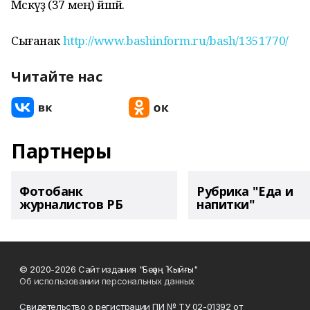
Мәскәүҙә (37 мең) йәшәй.
Сығанак
http://www.bashinform.ru/bash/1351770/
Читайте нас
Партнеры
Фотобанк
Рубрика "Еда и
журналистов РБ
напитки"
© 2020-2026 Сайт издания "Беҙҙең Ҡыйғы"
Об использовании персональных данных
Свидетельство о регистрации ПИ № ТУ 02-01392 от