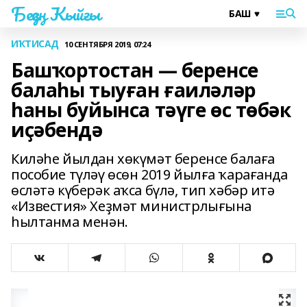
Беҙҙең Ҡыйғы
ИҠТИСАД
10 СЕНТЯБРЯ 2019, 07:24
Башҡортостан — беренсе
балаһы тыуған ғаиләләр
һаны буйынса тәүге өс төбәк
иҫәбендә
Киләһе йылдан хөкүмәт беренсе балаға
пособие түләү өсөн 2019 йылға ҡарағанда
өсләтә күберәк аҡса бүлә, тип хәбәр итә
«Известия» Хеҙмәт министрлығына
һылтанма менән.