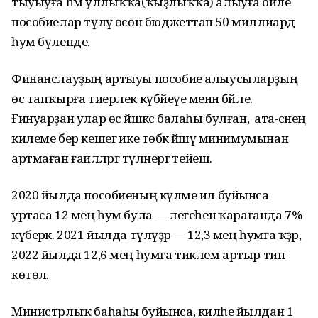
тыуыуға һәм уллыҡҡа(ҡыҙлыҡҡа) алыуға бәйле
пособиелар түләү өсөн бюджеттан 50 миллиард
һум бүленде.
Финанслауҙың артыуы пособие алыусыларҙың
өс тапҡырға тиерлек күбәйеүе менән бәйле.
Ғинуарҙан улар өс йәшкәсә балаһы булған, ә ата-әсәнең
килеме бер кешегә ике төбәк йәшәү минимумынан
артмаған ғаиләләргә түләнергә тейеш.
2020 йылда пособиеның күләме ил буйынса
уртаса 12 мең һум була — әлегеһенә ҡарағанда 7%
күберәк. 2021 йылда түләүҙәр — 12,3 мең һумға ҡәҙәр,
2022 йылда 12,6 мең һумға тиклем артыр тип
көтөлә.
Министрлыҡ баһаһы буйынса, киләһе йылдан 1