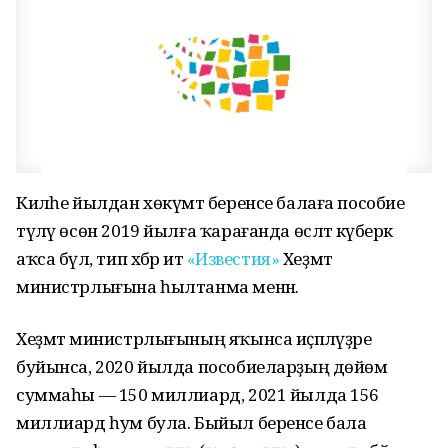
Киләһе йылдан хөкүмәт беренсе балаға пособие
түләү өсөн 2019 йылға ҡарағанда өсләтә күберәк
аҡса бүлә, тип хәбәр итә
«Известия»
Хеҙмәт
министрлығына һылтанма менән.
Хеҙмәт министрлығының яҡынса иҫәпләүҙәре
буйынса, 2020 йылда пособиеларҙың дөйөм
суммаһы — 150 миллиард, 2021 йылда 156
миллиард һум була. Быйыл беренсе бала