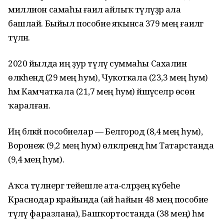
миллион самаһы ғаилә айлыҡ түләүҙәр ала
башлай. Быйыл пособие яҡынса 379 мең ғаиләгә
түләнә.
2020 йылда иң ҙур түләү суммаһы Сахалин
өлкәһендә (29 мең һум), Чукоткала (23,3 мең һум)
һәм Камчаткала (21,7 мең һум) йәшәүселәр өсөн
ҡаралған.
Иң бәләкәй пособиелар — Белгород (8,4 мең һум),
Воронеж (9,2 мең һум) өлкәләрендә һәм Татарстанда
(9,4 мең һум).
Аҡса түләнергә тейешле ата-әсәләрҙең күбеһе
Краснодар крайында (ай һайын 48 мең пособие
түләү фаразлана), Башҡортостанда (38 мең) һәм