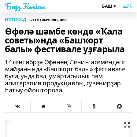
Беҙҙең Ҡыйғы
ИҠТИСАД
12 СЕНТЯБРЯ 2019, 08:38
Өфөлә шәмбе көндө «Ҡала
советы»нда «Башҡорт
балы» фестивале уҙғарыла
14 сентябрҙә Өфөнөң Ленин исемендәге
майҙанында «Башҡорт балы» фестивале
була, унда бал, умартасылыҡ һәм
апитерапия продукцияһы, сувенирҙар
һатыу ойошторола.