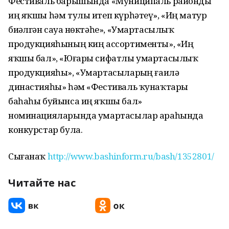
Фестиваль барышында «Муниципаль районды
иң яҡшы һәм тулы итеп күрһәтеү», «Иң матур
биҙәлгән сауҙа нөктәһе», «Умартасылыҡ
продукцияһының киң ассортименты», «Иң
яҡшы бал», «Юғары сифатлы умартасылыҡ
продукцияһы», «Умартасыларҙың ғаилә
династияһы» һәм «Фестиваль ҡунаҡтары
баһаһы буйынса иң яҡшы бал»
номинацияларында умартасылар араһында
конкурстар була.
Сығанаҡ
http://www.bashinform.ru/bash/1352801/
Читайте нас