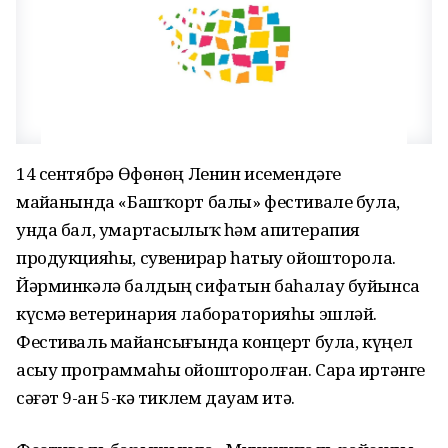
14 сентябрҙә Өфөнөң Ленин исемендәге
майҙанында «Башҡорт балы» фестивале була,
унда бал, умартасылыҡ һәм апитерапия
продукцияһы, сувенирҙар һатыу ойошторола.
Йәрминкәлә балдың сифатын баһалау буйынса
күсмә ветеринария лабораторияһы эшләй.
Фестиваль майҙансығында концерт була, күңел
асыу программаһы ойошторолған. Сара иртәнге
сәғәт 9-ҙан 5-кә тиклем дауам итә.