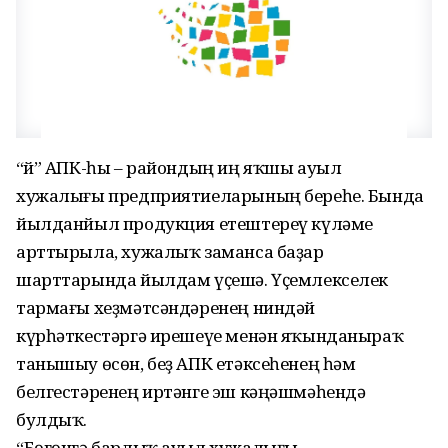
“Әй” АПК-һы – райондың иң яҡшы ауыл
хужалығы предприятиеларының береһе. Бында
йылданйыл продукция етештереү күләме
арттырыла, хужалыҡ заманса баҙар
шарттарында йылдам үҫешә. Үҫемлекселек
тармағы хеҙмәтсәндәренең ниндәй
күрһәткестәргә ирешеүе менән яҡынданыраҡ
танышыу өсөн, беҙ АПК етәксеһенең һәм
белгестәренең иртәнге эш кәңәшмәһендә
булдыҡ.
“Бөгөнгә барлыҡ ауыл хужалығы