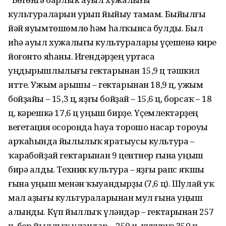
культураларын урып йыйыу тамам. Быйылғы
йәй яуымтөшөмлө һәм һалҡынса булды. Был
иһә ауыл хужалығы культуралары үҫешенә кире
йоғонто яһаны. Игендәрҙең уртаса
уңдырышлылығы гектарынан 15,9 ц тәшкил
итте. Ужым арышы – гектарынан 18,9 ц, ужым
бойҙайы – 15,3 ц, яҙғы бойҙай – 15,6 ц, борсаҡ – 18
ц, кәрешкә 17,6 ц уңыш бирҙе. Үҫемлектәрҙең
вегетация осоронда һауа торошо насар тороуы
арҡаһында йылылыҡ яратыусы культура –
ҡарабойҙай гектарынан 9 центнер ғына уңыш
бирә алды. Техник культура – яҙғы рапс яҡшы
ғына уңыш менән ҡыуандырҙы (7,6 ц). Шулай уҡ
мал аҙығы культураларынан мул ғына уңыш
алынды. Күп йыллыҡ үләндәр – гектарынан 257
ц, бер йыллыҡ үләндәр – 250 ц, кукуруз 350 ц