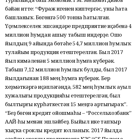
бәйән итте: “Фураж игенен киптергәс, уны һата
башланыҡ. Бөгөнгә 500 тонна һатылған.
Үҫемлекселек эшсәндәре предприятие иҫәбенә 4
миллион һумдан ашыу табыш индерҙе. Ошо
йылдың 9 айында бөтәһе 54,7 миллион һумлыҡ
тулайым продукция етештерелгән. Был 2017
йыл кимәленән 5 миллион һумға күберәк.
Табыш 7,12 миллион һумлыҡ булды, был 2017
йылдағынан 188 мең һумға күберәк. Бер
хеҙмәткәргә иҫәпләгәндә, 582 мең һумлыҡ ауыл
хужалығы продукцияһы етештерелгән, был
былтырғы күрһәткестән 15 меңгә артығыраҡ”.
“Беҙ бөгөн кредит ойошмаһы – “Россельхозбанк”
ААЙ-һы менән эшләйбеҙ. Быйыл ике тапҡыр
ҡыҫҡа сроклы кредит юлланыҡ. 2017 йылда
оҙайлы сроклы кредиттарға КЗС “GS Полесье-