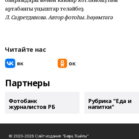
артабанғы уңыштар теләйбеҙ.
Л. Саҙретдинова. Автор фотоһы. һөҙөмтәгә
Читайте нас
Партнеры
Фотобанк
Рубрика "Еда и
журналистов РБ
напитки"
© 2020-2026 Сайт издания "Беҙҙең Ҡыйғы"