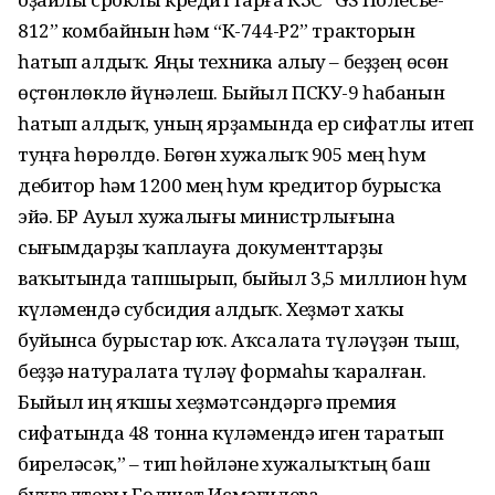
812” комбайнын һәм “К-744-Р2” тракторын
һатып алдыҡ. Яңы техника алыу – беҙҙең өсөн
өҫтөнлөклө йүнәлеш. Быйыл ПСКУ-9 һабанын
һатып алдыҡ, уның ярҙамында ер сифатлы итеп
туңға һөрөлдө. Бөгөн хужалыҡ 905 мең һум
дебитор һәм 1200 мең һум кредитор бурысҡа
эйә. БР Ауыл хужалығы министрлығына
сығымдарҙы ҡаплауға документтарҙы
ваҡытында тапшырып, быйыл 3,5 миллион һум
күләмендә субсидия алдыҡ. Хеҙмәт хаҡы
буйынса бурыстар юҡ. Аҡсалата түләүҙән тыш,
беҙҙә натуралата түләү формаһы ҡаралған.
Быйыл иң яҡшы хеҙмәтсәндәргә премия
сифатында 48 тонна күләмендә иген таратып
биреләсәк,” – тип һөйләне хужалыҡтың баш
бухгалтеры Гөлшат Исмәғилева.