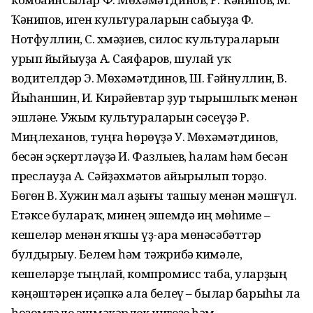
Ҡәнипов, иген культураларын сабыуҙа Ф.
Нотфуллин, С. Әхмәҙиев, силос культураларын
урып йыйыуҙа А. Саяфаров, шулай уҡ
водителдәр Э. Мөхәмәтдинов, Ш. Ғәйнуллин, В.
Йыһаншин, И. Кирәйевтар ҙур тырышлыҡ менән
эшләне. Ужым культураларын сәсеүҙә Р.
Миңлеханов, туңға һөрөүҙә У. Мөхәмәтдинов,
бесән эҫкертләүҙә И. Фазлыев, һалам һәм бесән
преслауҙа А. Сәйҙәхмәтов айырылып торҙо.
Бөгөн В. Хужин мал аҙығы ташыу менән мәшғүл.
Етәксе булараҡ, минең эшемдә иң мөһиме –
кешеләр менән яҡшы үҙ-ара мөнәсәбәттәр
булдырыу. Белем һәм тәжрибә кимәле,
кешеләрҙе тыңлай, компромисс таба, уларҙың
кәңәштәрен иҫәпкә ала белеү – былар барыһы ла
һөҙөмтәле эшмәкәрлек нигеҙе һәм