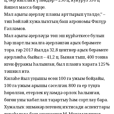
йәшел масса бирҙе.
Мал аҙығы әҙерләү планы арттырып үтәлде,” –
тип һөйләй хужалыҡтың баш агрономы Филүр
Ғәлләмов.
Мал аҙығы әҙерләүҙә төп эш күрһәткесе булып
һәр шартлы малға әҙерләнгән аҙыҡ берәмеге
тора. Әгәр 2017 йылда 32,8 центнер аҙыҡ берәмеге
әҙерләнһә, быйыл – 41,2 ц. Бынан тыш, 400 тонна
иген фуражы һалынған, был планға ҡарата 125%
тәшкил итә.
Киләһе йыл уңышы өсөн 100 га ужым бойҙайы,
100 га ужым арышы сәселгән. 800 га ер туңға
һөрөлгән, етерлек күләмдә орлоҡ һалынған,
бөгөн уны ҡабатлап таҙартыу һәм сортлау бара.
Хужалыҡ эшмәкәрлегенең иҡтисади аспекттары
тураһында баш экономист М. Мөхәмәтдинов