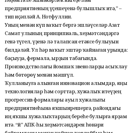
предприятиеның үҫешеүенә булышлыҡ итә,” –
тип иҫәпләй А. Нотфуллин.
Уның менән күп ваҡыт бергә эшләүселәр Азат
Самат улының принципиаль, хеҙмәтсәндәргә
генә түгел, үҙенә лә талапсан етәксе булыуын
билдәләй. Ул һәр ваҡыт эштәр ҡайнаған урында:
баҫыуҙа, фермала, ырҙын табағында.
Производстволағы йомшаҡ звеноларҙы асыҡлау
һәм бөтөрөү менән мәшғүл.
Ҡулланыуға алынған инновацион алымдар, яңы
технологиялар һәм сорттар, хужалыҡ итеүҙең
прогрессив формалары ауыл хужалығы
предприятиеһына яҡшыирешергә, райондағы
иң яҡшы хужалыҡтарҙың береһе булырға ярҙам
итә. “Әй” АПК-һы хеҙмәтсәндәрен һөнәри
байрамдары менән ҡайнар ҡотлайбыҙ һәм