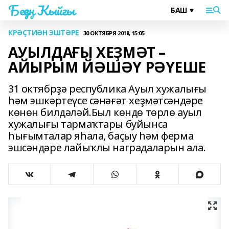
Беҙҙең Ҡыйғы
КРӘҪТИӘН ЭШТӘРЕ
30 ОКТЯБРЯ 2018, 15:05
АУЫЛДАҒЫ ХЕҘМӘТ –
АЙЫРЫМ ЙӘШӘҮ РӘҮЕШЕ
31 октябрҙә республика Ауыл хужалығы
һәм эшкәртеүсе сәнәғәт хеҙмәтсәндәре
көнөн билдәләй.Был көндө төрлө ауыл
хужалығы тармаҡтары буйынса
һығымталар яһала, баҫыу һәм ферма
эшсәндәре лайыҡлы наградаларын ала.