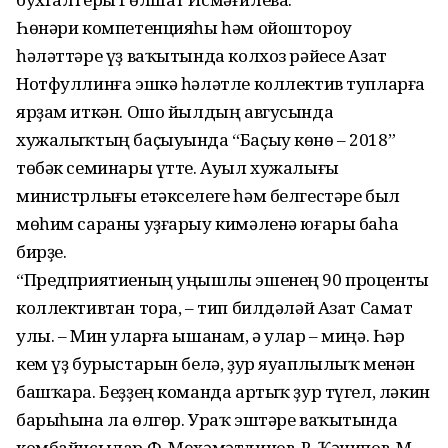
Һөнәри компетенцияһы һәм ойоштороу
һәләттәре үҙ ваҡытында колхоз рәйесе Азат
Нотфуллинға эшкә һәләтле коллектив тупларға
ярҙам иткән. Ошо йылдың авгусында
хужалыҡтың баҫыуында “Баҫыу көнө – 2018”
төбәк семинары үтте. Ауыл хужалығы
министрлығы етәкселеге һәм белгестәре был
мөһим сараны уҙғарыу кимәленә юғары баһа
бирҙе.
“Предприятиеның уңышлы эшенең 90 проценты
коллективтан тора, – тип билдәләй Азат Самат
улы. – Мин уларға ышанам, ә улар – миңә. Һәр
кем үҙ бурыстарын белә, ҙур яуаплылыҡ менән
башҡара. Беҙҙең команда артыҡ ҙур түгел, ләкин
барыһына ла өлгөр. Ураҡ эштәре ваҡытында
комбайнсылар Ф. Мөхәмәтдинов, Р. Ҡәнипов, М.