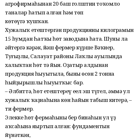
агрофирмаһынан 20 баш голштин тоҡомло
таналар һатып алған һәм төп
көтөүгә ҡушҡан.
Хужалыҡ етештергән продукцияны килограмын
15 һумдан Һатҡы һөт заводына һата. Шуны ла
әйтергә кәрәк, йәш фермер күрше Вәҡиер,
Туғыҙлы, Салауат районы Лаҡлы ауылында
халыҡтан һөт тә йыя. Оҙатыр алдынан
продукция һыуытыла, бының өсөн 2 тонна
һыйҙырышлы һыуытҡыс бар.
– Әлбиттә, һөт етештереү еңел эш түгел, әммә ул
хужалыҡ ҡаҙнаһына көн һайын табыш китерә, –
ти фермер.
Элекке һөт фермаһының бер бинаһын ул үҙ
аҡсаһына яңыртып алған: фундаментын
йүнәткән,