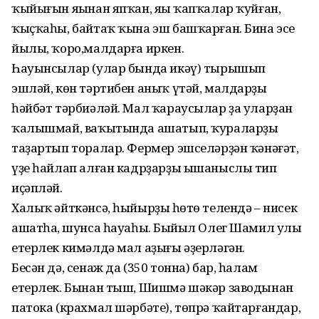
ҡыйығын яңынан япҡан, яңы ҡапҡалар ҡуйған,
ҡыҫҡаһы, байтаҡ ҡына эш башҡарған. Бина эсе
йылы, ҡоро,малдарға иркен.
Һауынсылар (улар бында икәү) тырышып
эшләй, көн тәртибен аныҡ үтәй, малдарҙы
һәйбәт тәрбиәләй. Мал ҡараусылар ҙа уларҙан
ҡалышмай, ваҡытында ашатып, ҡураларҙы
таҙартып торалар. Фермер эшселәрҙән ҡәнәғәт,
үҙе һайлап алған кадрҙарҙы ышаныслы тип
иҫәпләй.
Халыҡ әйткәнсә, һыйырҙың һөтө телендә – нисек
ашатһаң, шунса һауаһың. Быйыл Олег Шамил улы
етерлек кимәлдә мал аҙығы әҙерләгән.
Бесән дә, сенаж да (350 тонна) бар, һалам
етерлек. Бынан тыш, Шишмә шәкәр заводынан
патока (крахмал шәрбәте), төпрә ҡайтарғандар,