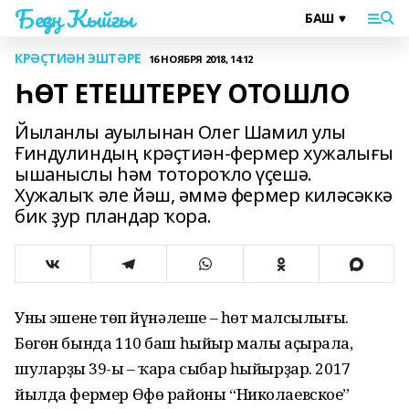
Беҙҙең Ҡыйғы
КРӘҪТИӘН ЭШТӘРЕ
16 НОЯБРЯ 2018, 14:12
ҺӨТ ЕТЕШТЕРЕҮ ОТОШЛО
Йыланлы ауылынан Олег Шамил улы
Ғиндулиндың крәҫтиән-фермер хужалығы
ышаныслы һәм тотороҡло үҫешә.
Хужалыҡ әле йәш, әммә фермер киләсәккә
бик ҙур пландар ҡора.
Уның эшенең төп йүнәлеше – һөт малсылығы.
Бөгөн бында 110 баш һыйыр малы аҫырала,
шуларҙың 39-ы – ҡара сыбар һыйырҙар. 2017
йылда фермер Өфө районы “Николаевское”