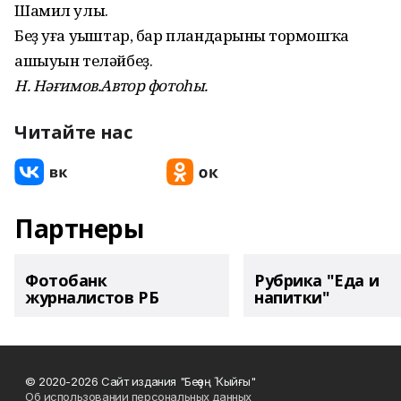
Шамил улы.
Беҙ уға уңыштар, бар пландарының тормошҡа
ашыуын теләйбеҙ.
Н. Нәғимов.А
втор фотоһы.
Читайте нас
Партнеры
Фотобанк
Рубрика "Еда и
журналистов РБ
напитки"
© 2020-2026 Сайт издания "Беҙҙең Ҡыйғы"
Об использовании персональных данных