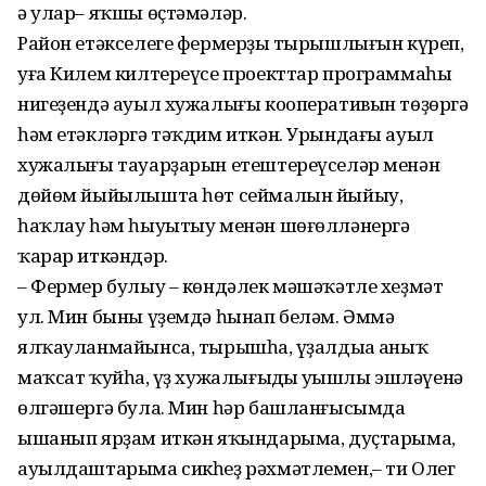
ә улар– яҡшы өҫтәмәләр.
Район етәкселеге фермерҙың тырышлығын күреп,
уға Килем килтереүсе проекттар программаһы
нигеҙендә ауыл хужалығы кооперативын төҙөргә
һәм етәкләргә тәҡдим иткән. Урындағы ауыл
хужалығы тауарҙарын етештереүселәр менән
дөйөм йыйылышта һөт сеймалын йыйыу,
һаҡлау һәм һыуытыу менән шөғөлләнергә
ҡарар иткәндәр.
– Фермер булыу – көндәлек мәшәҡәтле хеҙмәт
ул. Мин быны үҙемдә һынап беләм. Әммә
ялҡауланмайынса, тырышһаң, үҙалдыңа аныҡ
маҡсат ҡуйһаң, үҙ хужалығыңдың уңышлы эшләүенә
өлгәшергә була. Мин һәр башланғысымда
ышанып ярҙам иткән яҡындарыма, дуҫтарыма,
ауылдаштарыма сикһеҙ рәхмәтлемен,– ти Олег