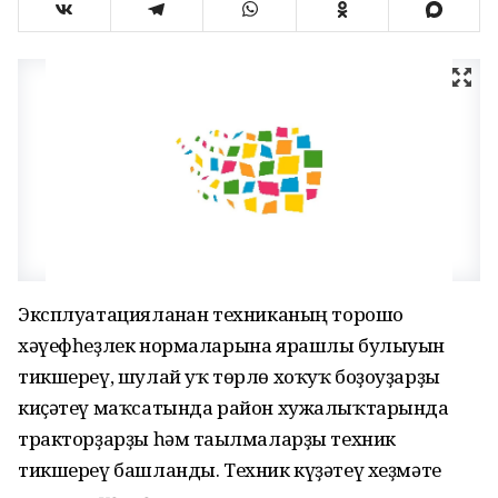
Эксплуатацияланған техниканың торошо
хәүефһеҙлек нормаларына ярашлы булыуын
тикшереү, шулай уҡ төрлө хоҡуҡ боҙоуҙарҙы
киҫәтеү маҡсатында район хужалыҡтарында
тракторҙарҙы һәм тағылмаларҙы техник
тикшереү башланды. Техник күҙәтеү хеҙмәте