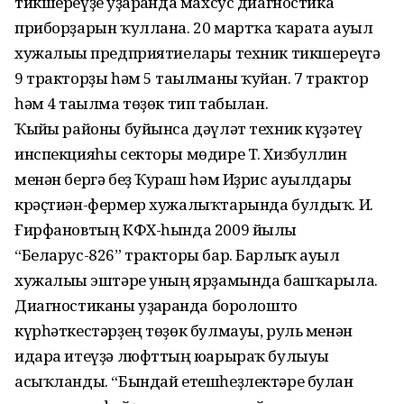
тикшереүҙе уҙғарғанда махсус диагностика
приборҙарын ҡуллана. 20 мартҡа ҡарата ауыл
хужалығы предприятиелары техник тикшереүгә
9 тракторҙы һәм 5 тағылманы ҡуйған. 7 трактор
һәм 4 тағылма төҙөк тип табылған.
Ҡыйғы районы буйынса дәүләт техник күҙәтеү
инспекцияһы секторы мөдире Т. Хизбуллин
менән бергә беҙ Ҡурғаш һәм Иҙрис ауылдары
крәҫтиән-фермер хужалыҡтарында булдыҡ. И.
Ғирфановтың КФХ-һында 2009 йылғы
“Беларус-826” тракторы бар. Барлыҡ ауыл
хужалығы эштәре уның ярҙамында башҡарыла.
Диагностиканы уҙғарғанда боролошто
күрһәткестәрҙең төҙөк булмауы, руль менән
идара итеүҙә люфттың юғарыраҡ булыуы
асыҡланды. “Бындай етешһеҙлектәре булған