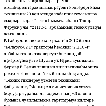
техниканы файҙаланырға ярамай,
етешһеҙлектәрҙе ашығыс рәүештә бөтөрөргә һәм
техниканы 20 көн эсендә ҡабаттан техосмотрға
сығарырға кәрәк,” – тип һығымта яһаны Танир
Фәрүәж улы. “2 ПТС-4” арбаһының төҙөк булыуы
асыҡланды.
Р. Ғәйнуллин исеменә теркәлгән 2012 йылғы
“Беларус-82.1” тракторы һәм яңы “2 ПТС-4”
арбаһы техник тикшереүҙе һис ниндәй
иҫкәртеүһеҙ үтте. Шулай уҡ Иҙрис ауылында
фермер В. Вәлиуллиндың яңы техникаһы эшкә
рөхсәтте һис ниндәй ҡыйынлыҡһыҙ алды.
“Техник тикшереү үтмәгән техниканы
файҙаланыу РФ-ның Административ хоҡуҡ
боҙоуҙар тураһында кодексының 9.3 өлөшө
буйынса яуаплылыҡҡа тарттырыуға килтерә.