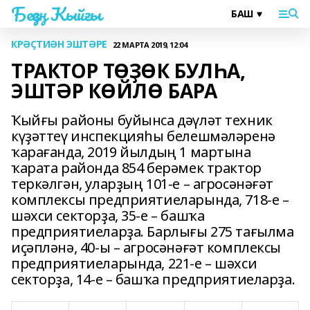
Беҙҙең Ҡыйғы
КРӘҪТИӘН ЭШТӘРЕ
22 МАРТА 2019, 12:04
ТРАКТОР ТӨҘӨК БУЛҺА,
ЭШТӘР КӨЙЛӨ БАРА
Ҡыйғы районы буйынса дәүләт техник
күҙәттеү инспекцияһы белешмәләренә
ҡарағанда, 2019 йылдың 1 мартына
ҡарата районда 854 берәмек трактор
теркәлгән, уларҙың 101-е – агросәнәғәт
комплексы предприятиеларында, 718-е –
шәхси секторҙа, 35-е – башҡа
предприятиеларҙа. Барлығы 275 тағылма
иҫәпләнә, 40-ы – агросәнәғәт комплексы
предприятиеларында, 221-е – шәхси
секторҙа, 14-е – башҡа предприятиеларҙа.