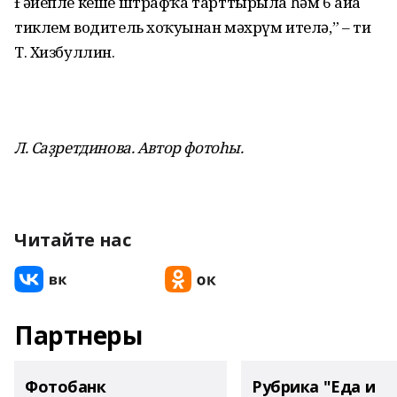
Ғәйепле кеше штрафҡа тарттырыла һәм 6 айға
тиклем водитель хоҡуғынан мәхрүм ителә,” – ти
Т. Хизбуллин.
Л. Саҙретдинова. Автор фотоһы.
Читайте нас
Партнеры
Фотобанк
Рубрика "Еда и