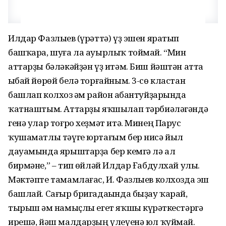
Илдар Фазлыев (һүрәттә) үҙ эшен яратып
башҡара, шуға ла ауырлыҡ тоймай. “Мин
аттарҙы бәләкәйҙән үҙ итәм. Биш йәштән атта
һыбай йөрөй белә торғайным. 3-сө кластан
башлап колхоз һәм район һабантуйҙарында
ҡатнаштым. Аттарҙы яҡшылап тәрбиәләгәндә
генә улар тоғро хеҙмәт итә. Минең Парус
ҡушаматлы тәүге юртағым бер нисә йыл
дауамында ярыштарҙа бер кемгә лә ал
бирмәне,” – тип һөйләй Илдар Ғабдулхай улы.
Мәктәпте тамамлағас, И. Фазлыев колхозда эш
башлай. Сағыр бригадаһында быҙау ҡарай,
тырыш һәм намыҫлы егет яҡшы күрһәткестәргә
ирешә, йәш малдарҙың үлеүенә юл ҡуймай.