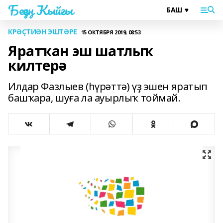
Беҙҙең Ҡыйғы
КРӘҪТИӘН ЭШТӘРЕ
15 ОКТЯБРЯ 2019, 08:53
Яратҡан эш шатлыҡ
килтерә
Илдар Фазлыев (һүрәттә) үҙ эшен яратып
башҡара, шуға ла ауырлыҡ тоймай.