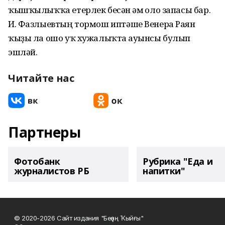
ҡышҡылыҡҡа етерлек бесән һәм һоло запасы бар.
И. Фазлыевтың тормош иптәше Венера Раян
ҡыҙы ла ошо уҡ хужалыҡта һауынсы булып
эшләй.
Читайте нас
Партнеры
Фотобанк
Рубрика "Еда и
журналистов РБ
напитки"
© 2020-2026 Сайт издания "Беҙҙең Ҡыйғы"