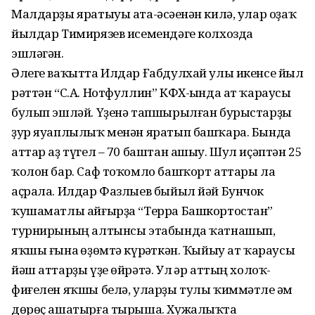
Малдарҙы яратыуы ата-әсәһенән килә, улар оҙаҡ
йылдар Тимирязев исемендәге колхозда
эшләгән.
Әлеге ваҡытта Илдар Ғабдулхай улы икенсе йыл
рәттән “С.А. Нотфуллин” КФХ-һында ат ҡараусы
булып эшләй. Үҙенә тапшырылған бурыстарҙы
ҙур яуаплылыҡ менән яратып башҡара. Бында
аттар аҙ түгел – 70 баштан ашыу. Шул иҫәптән 25
ҡолон бар. Саф тоҡомло башҡорт аттары ла
аҫрала. Илдар Фазлыев быйыл йәй Бунчок
ҡушаматлы айғырҙа “Терра Башкортостан”
турнирының алтынсы этабында ҡатнашып,
яҡшы ғына һөҙөмтә күрһәткән. Ҡыйыу ат ҡараусы
йәш аттарҙы үҙе өйрәтә. Ул һәр аттың холоҡ-
фиғелен яҡшы белә, уларҙы тулы ҡиммәтле һәм
дөрөҫ ашатырға тырыша. Хужалыҡта