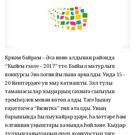
Күркәм байрам – Әсә көнө алдынан районда
“Ҡыйғы гүзәле – 2017” үтте. Быйыл матурлыҡ
конкурсы Экология йылына арналды. Унда 15–
20 йәштәрҙәге ун ҡыҙ ҡатнашты. Зал тулы
тамашасылар ҡыҙҙарҙың сәхнәгә сығыуын
түҙемһеҙлек менән көтөп алды. Тәүге һынау
ғәҙәттәгесә “Визитка” тип аталды. Уның
барышында һылыуҡайҙар үҙҙәре, һәләттәре һәм
өлгәшкән уңыштары хаҡында һөйләне. Ҡыҙҙар
тулҡынланыуҙарын еңеп, конкурстың тәүге