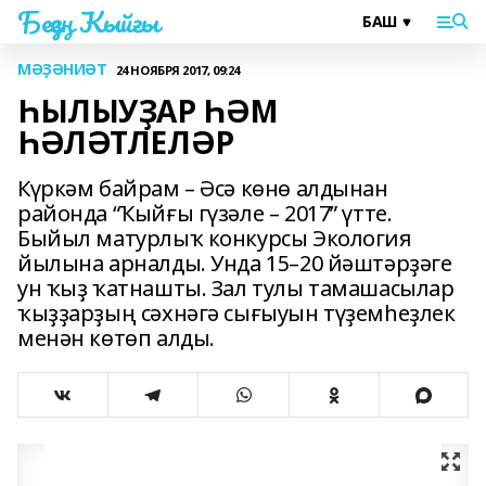
Беҙҙең Ҡыйғы
МӘҘӘНИӘТ
24 НОЯБРЯ 2017, 09:24
ҺЫЛЫУҘАР ҺӘМ
ҺӘЛӘТЛЕЛӘР
Күркәм байрам – Әсә көнө алдынан
районда “Ҡыйғы гүзәле – 2017” үтте.
Быйыл матурлыҡ конкурсы Экология
йылына арналды. Унда 15–20 йәштәрҙәге
ун ҡыҙ ҡатнашты. Зал тулы тамашасылар
ҡыҙҙарҙың сәхнәгә сығыуын түҙемһеҙлек
менән көтөп алды.