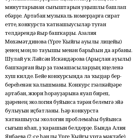
минуттарынан сығыштарын уңышлы башлап
ебәрҙе. Артабан музыкаль номерҙарға сират
етте, конкурста ҡатнашыусылар туған
телдәрендә йыр башҡарҙы. Азалия
Мөхәмәтдинова (Үрге Ҡыйғы ауылы лицейы)
үҙенең моңло тауышы менән барыһын да арбаны.
Шулай уҡ Ләйсән Искәндәрова (Арыҫлан ауылы)
башҡарған йыр ҙа тамашасыларҙың күңеленә
хуш килде. Бейеү конкурсында ла ҡыҙҙар бер-
береһенән ҡалышманы. Конкурс гүзәлкәйҙәре
артабан, жюри һорауҙарына яуап биреп,
үҙҙәренең экология буйынса тәрән белемгә эйә
булыуын иҫбатланы. Һәр конкурста
ҡатнашыусы экология проблемаһы буйынса
сығыш яһап, үҙ ҡарашын белдерҙе. Бында Алия
Янбаева (2-се һанлы Үрге Ҡыйғы урта мәктәбе)