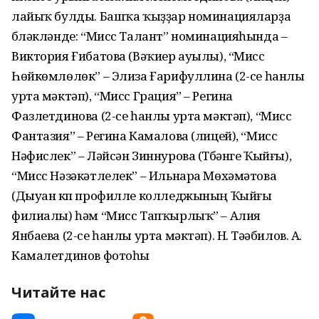
лайыҡ булды. Башҡа ҡыҙҙар номинацияларҙа
бүләкләнде: “Мисс Талант” номинацияһында –
Виктория Ғибатова (Вәҡиер ауылы), “Мисс
Һөйкөмлөлөк” – Элиза Ғарифуллина (2-се һанлы
урта мәктәп), “Мисс Грация” – Регина
Фазлетдинова (2-се һанлы урта мәктәп), “Мисс
Фантазия” – Регина Камалова (лицей), “Мисс
Нәфислек” – Ләйсән Зиннурова (Түбәнге Ҡыйғы),
“Мисс Нәзәкәтлелек” – Ильнара Мөхәмәтова
(Дыуан күп профилле колледжының Ҡыйғы
филиалы) һәм “Мисс Тапҡырлыҡ” – Алия
Янбаева (2-се һанлы урта мәктәп). Н. Тәүәбилов. А.
Камалетдинов фотоһы
Читайте нас