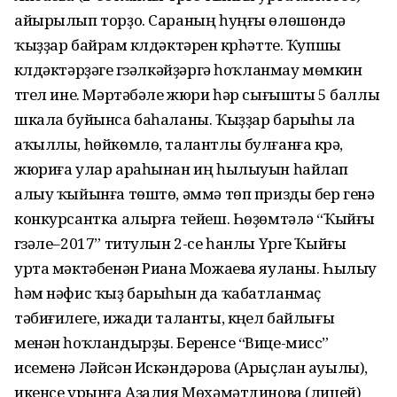
айырылып торҙо. Сараның һуңғы өлөшөндә
ҡыҙҙар байрам күлдәктәрен күрһәтте. Ҡупшы
күлдәктәрҙәге гүзәлкәйҙәргә һоҡланмау мөмкин
түгел ине. Мәртәбәле жюри һәр сығышты 5 баллы
шкала буйынса баһаланы. Ҡыҙҙар барыһы ла
аҡыллы, һөйкөмлө, талантлы булғанға күрә,
жюриға улар араһынан иң һылыуын һайлап
алыу ҡыйынға төштө, әммә төп призды бер генә
конкурсантка алырға тейеш. Һөҙөмтәлә “Ҡыйғы
гүзәле–2017” титулын 2-се һанлы Үрге Ҡыйғы
урта мәктәбенән Риана Можаева яуланы. Һылыу
һәм нәфис ҡыҙ барыһын да ҡабатланмаҫ
тәбиғилеге, ижади таланты, күңел байлығы
менән һоҡландырҙы. Беренсе “Вице-мисс”
исеменә Ләйсән Искәндәрова (Арыҫлан ауылы),
икенсе урынға Азалия Мөхәмәтдинова (лицей)