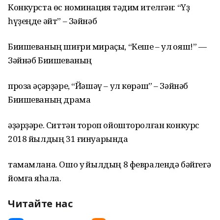
Конкурста өс номинация тәҡдим ителгән: “Үҙ
һүҙеңде әйт” – Зәйнәб
Биишеваның шиғри мираҫы, “Кеше – ул ҡояш!” —
Зәйнәб Биишеваның
проза әҫәрҙәре, “Йәшәү – ул көрәш” – Зәйнәб
Биишеваның драма
әҙәрҙәре. Ситтән тороп ойошторолған конкурс
2018 йылдың 31 ғинуарында
тамамлана. Ошо уҡ йылдың 8 февралендә бәйгегә
йомғаҡ яһала.
Читайте нас