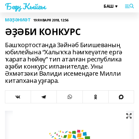
Беҙҙең Ҡыйғы
МӘҘӘНИӘТ
19 ЯНВАРЯ 2018, 12:56
ӘҘӘБИ КОНКУРС
Башҡортостанда Зәйнәб Биишеваның
юбилейына “Халыҡҡа һәмҡеүәтле ергә
ҡарата һөйөү” тип аталған республика
әҙәби конкурс иғланителде. Уны
Әхмәтзәки Вәлиди исемендәге Милли
китапхана уҙғара.