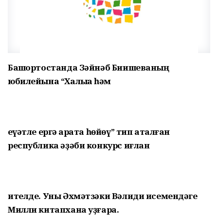
Башҡортостанда Зәйнәб Биишеваның
юбилейына “Халыҡҡа һәм
ҡеүәтле ергә ҡарата һөйөү” тип аталған
республика әҙәби конкурс иғлан
ителде. Уны Әхмәтзәки Вәлиди исемендәге
Милли китапхана уҙғара.