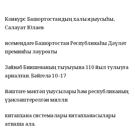
Конкурс Башҡортостандың халыҡ яҙыусыһы,
Салауат Юлаев
исемендәге Башҡортостан Республикаһы Дәүләт
премияһы лауреаты
Зәйнәб Биишеваның тыуыуына 110 йыл тулыуға
арналған. Бәйгелә 10–17
йәштәге мәктәп уҡыусылары һәм республиканың
үҙәкләштерелгән милли
китапхана системалары китапханасылары
ҡатнаша ала.