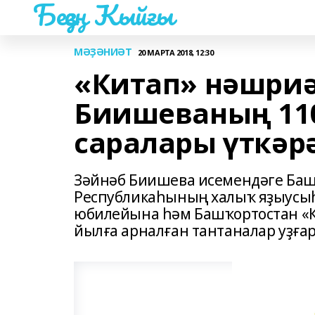
Беҙҙең Ҡыйғы
МӘҘӘНИӘТ
20 МАРТА 2018, 12:30
«Китап» нәшриә
Биишеваның 11
саралары үткәр
Зәйнәб Биишева исемендәге Баш
Республикаһының халыҡ яҙыусы
юбилейына һәм Башҡортостан «К
йылға арналған тантаналар уҙғар