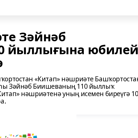
те Зәйнәб
0 йыллығына юбиле
ә
ҡортостан «Китап» нәшриәте Башҡортоста
һы Зәйнәб Биишеваның 110 йыллыҡ
итап» нәшриәтенә уның исемен биреүгә 1
а.