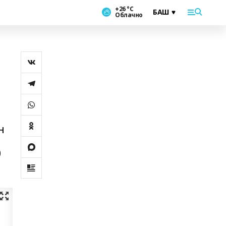
+26 °С
Облачно
й
н
0