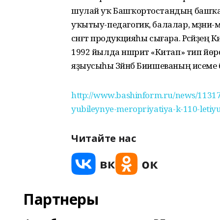
шулай уҡ Башҡортостандың башҡа х
уҡытыу-педагогик, балалар, мәҙәни-мә
сәнғәт продукцияһы сығара. Рәсәйҙе
1992 йылда нәшриәт «Китап» тип йө
яҙыусыһы Зәйнәб Биишеваның исеме б
http://www.bashinform.ru/news/113175
yubileynye-meropriyatiya-k-110-letiy
Читайте нас
Партнеры