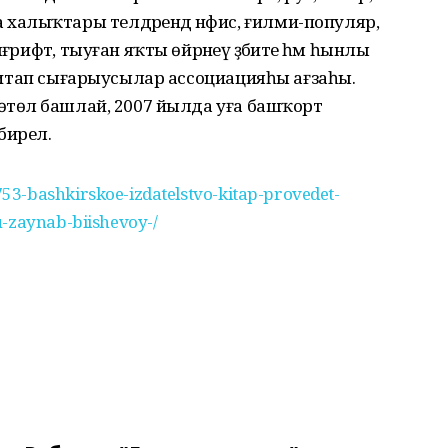
алыҡтары телдәрендә нәфис, ғилми-популяр,
ғрифәт, тыуған яҡты өйрәнеү әҙәбиәте һәм һынлы
ң Китап сығарыусылар ассоциацияһы ағзаһы.
рөтөлә башлай, 2007 йылда уға башҡорт
ирелә.
3-bashkirskoe-izdatelstvo-kitap-provedet-
u-zaynab-biishevoy-/