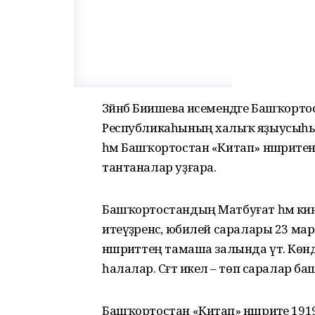
Зәйнәб Биишева исемендәге Башҡорт
Республикаһының халыҡ яҙыусыһы 
һәм Башҡортостан «Китап» нәшриәтен
тантаналар уҙғара.
Башҡортостандың Матбуғат һәм киң 
итеүҙәренсә, юбилей саралары 23 ма
нәшриәттең тамаша залында үтә. Көндөҙ
һалалар. Сәғәт икелә – төп саралар б
Башҡортостан «Китап» нәшриәте 191