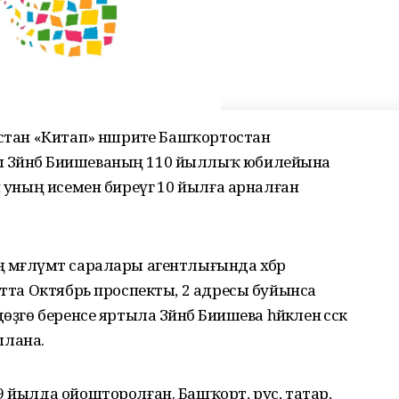
остан «Китап» нәшриәте Башҡортостан
Зәйнәб Биишеваның 110 йыллыҡ юбилейына
ә уның исемен биреүгә 10 йылға арналған
мәғлүмәт саралары агентлығында хәбәр
ртта Октябрь проспекты, 2 адресы буйынса
гө беренсе яртыла Зәйнәб Биишева һәйкәленә сәскә
ашлана.
9 йылда ойошторолған. Башҡорт, рус, татар,