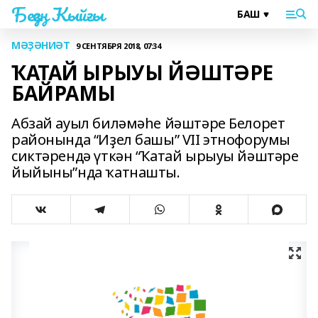
Беҙҙең Ҡыйғы
МӘҘӘНИӘТ
9 СЕНТЯБРЯ 2018, 07:34
ҠАТАЙ ЫРЫУЫ ЙӘШТӘРЕ
БАЙРАМЫ
Абзай ауыл биләмәһе йәштәре Белорет
районында “Иҙел башы” VII этнофорумы
сиктәрендә үткән “Ҡатай ырыуы йәштәре
йыйыны”нда ҡатнашты.