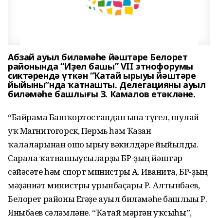
Абзай ауыл биләмәһе йәштәре Белорет
районында “Иҙел башы” VII этнофорумы
сиктәрендә үткән “Ҡатай ырыуы йәштәре
йыйыны”нда ҡатнашты. Делегацияны ауыл
биләмәһе башлығы З. Камалов етәкләне.
“Байрамға Башҡортостандан ғына түгел, шулай
уҡ Магнитогорск, Пермь һәм Ҡазан
ҡалаларынан ошо ырыу вәкилдәре йыйылды.
Сарала ҡатнашыусыларҙы БР-ҙың йәштәр
сәйәсәте һәм спорт министры А. Иванита, БР-ҙың
мәҙәниәт министры урынбаҫары Р. Алтынбаев,
Белорет районы Егәҙе ауыл биләмәһе башлығы Р.
Яныбаев сәләмләне. “Ҡатай мәргән уҡсыһы”,