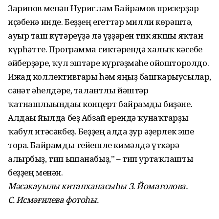
Зарипов менән Нурислам Байрамов призерҙар
иҫәбенә инде. Беҙҙең егеттәр милли көрәштә,
ауыр таш күтәреүҙә лә үҙҙәрен тик яҡшы яҡтан
күрһәтте. Программа сиктәрендә халыҡ кәсебе
әйберҙәре, ҡул эштәре күргәҙмәһе ойошторолдо.
Ижад коллективтары һәм яңғыҙ башҡарыусылар,
сәнғәт әһелдәре, талантлы йәштәр
ҡатнашлығындағы концерт байрамды биҙәне.
Алдағы йылда беҙ Абзай ерендә ҡунаҡтарҙы
ҡабул итәсәкбеҙ. Беҙҙең алда ҙур әҙерлек эше
тора. Байрамды тейешле кимәлдә үткәрә
алырбыҙ, тип ышанабыҙ,” – тип уртаҡлашты
беҙҙең менән.
Мәсәк
ауылы китапханасыһы З. Йомағолова.
С. Исмәғилева фотоһы.