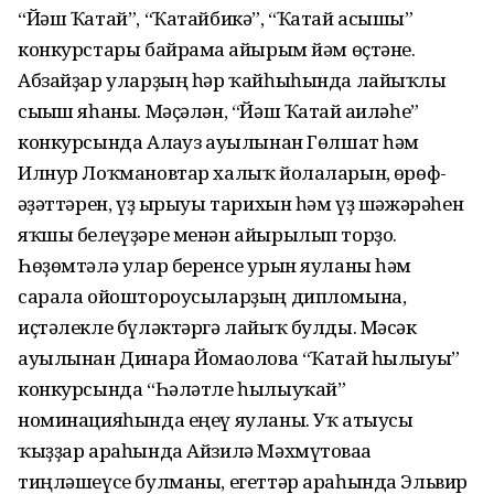
“Йәш Ҡатай”, “Ҡатайбикә”, “Ҡатай асышы”
конкурстары байрамға айырым йәм өҫтәне.
Абзайҙар уларҙың һәр ҡайһыһында лайыҡлы
сығыш яһаны. Мәҫәлән, “Йәш Ҡатай ғаиләһе”
конкурсында Алағуз ауылынан Гөлшат һәм
Илнур Лоҡмановтар халыҡ йолаларын, ғөрөф-
ғәҙәттәрен, үҙ ырыуы тарихын һәм үҙ шәжәрәһен
яҡшы белеүҙәре менән айырылып торҙо.
Һөҙөмтәлә улар беренсе урын яуланы һәм
сарала ойоштороусыларҙың дипломына,
иҫтәлекле бүләктәргә лайыҡ булды. Мәсәк
ауылынан Динара Йомағолова “Ҡатай һылыуы”
конкурсында “Һәләтле һылыуҡай”
номинацияһында еңеү яуланы. Уҡ атыусы
ҡыҙҙар араһында Айзилә Мәхмүтоваға
тиңләшеүсе булманы, егеттәр араһында Эльвир