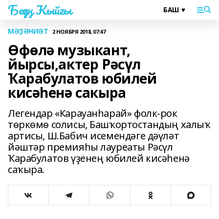
Беҙҙең Ҡыйғы
МӘҘӘНИӘТ
2 НОЯБРЯ 2018, 07:47
Өфөлә музыкант,
йырсы,актер Рәсүл
Ҡарабулатов юбилей
кисәһенә сакыра
Легендар «Карауанһарай» фолк-рок
төркөмө солисы, Башҡортостандың халыҡ
артисы, Ш.Бабич исемендәге дәүләт
йәштәр премияһы лауреаты Рәсүл
Ҡарабулатов үҙенең юбилей кисәһенә
саҡыра.