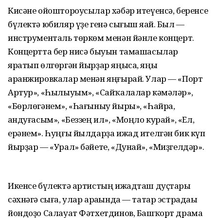
Кисәне ойоштороусылар хәбәр итеүенсә, беренсе
бүлектә юбиляр үҙе генә сығыш яһай. Был —
инструменталь төркөм менән йәнле концерт.
Концертта бер нисә быуын тамашасылар
яратып өлгөргән йырҙар яңыса, яңы
аранжировкалар менән яңғырай. Улар — «Порт
Артур», «Һылыуым», «Сайҡалалар кәмәләр»,
«Бөрлөгәнем», «Һағыныу йыры», «Һайра,
һандуғасым», «Беззең ил», «Моңло курай», «Ел,
ерәнем». Һуңғы йылдарҙа ижад ителгән бик күп
йырҙар — «Урал» бәйете, «Дунай», «Миҙгелдәр».
Икенсе бүлектә артистың ижадташ дуҫтары
сәхнәгә сыға, улар араһында — татар эстрадаһы
йондоҙо Салауат Фәтхетдинов, Башҡорт драма