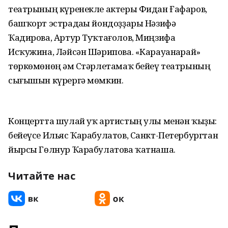
театрының күренекле актеры Фидан Ғафаров,
башҡорт эстрадаһы йондоҙҙары Нәзифә
Ҡадирова, Артур Туҡтағолов, Миңзифа
Исҡужина, Ләйсән Шәрипова. «Карауанһарай»
төркөмөнөң һәм Стәрлетамаҡ бейеү театрының
сығышын күрергә мөмкин.
Концертта шулай уҡ артистың улы менән ҡыҙы:
бейеүсе Ильяс Ҡарабулатов, Санкт-Петербургтан
йырсы Гөлнур Ҡарабулатова ҡатнаша.
Читайте нас