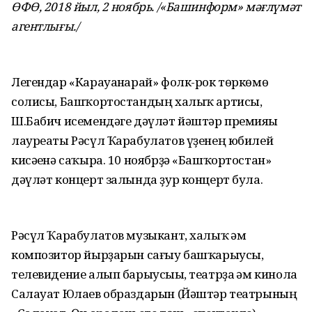
ӨФӨ, 2018 йыл, 2 ноябрь. /«Башинформ» мәғлүмәт
агентлығы./
Легендар «Карауанһарай» фолк-рок төркөмө
солисы, Башҡортостандың халыҡ артисы,
Ш.Бабич исемендәге дәүләт йәштәр премияһы
лауреаты Рәсүл Ҡарабулатов үҙенең юбилей
кисәһенә саҡыра. 10 ноябрҙә «Башҡортостан»
дәүләт концерт залында ҙур концерт була.
Рәсүл Ҡарабулатов музыкант, халыҡ һәм
композитор йырҙарын сағыу башҡарыусы,
телевидение алып барыусыһы, театрҙа һәм кинола
Салауат Юлаев образдарын (Йәштәр театрының