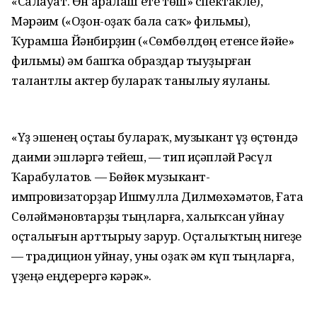
«Салауат. Өн аралаш ете төш» спектакле),
Мәрәһим («Оҙон-оҙаҡ бала саҡ» фильмы),
Ҡурамша Йәнбирҙин («Сөмбөлдөң етенсе йәйе»
фильмы) һәм башҡа образдар тыуҙырған
талантлы актер булараҡ танылыу яуланы.
«Үҙ эшенең оҫтаһы булараҡ, музыкант үҙ өҫтөндә
даими эшләргә тейеш, — тип иҫәпләй Рәсүл
Ҡарабулатов. — Бөйөк музыкант-
импровизаторҙар Ишмулла Дилмөхәмәтов, Ғата
Сөләймәновтарҙы тыңларға, халыҡсан уйнау
оҫталығын арттырыу зарур. Оҫталыҡтың нигеҙе
— традицион уйнау, уны оҙаҡ һәм күп тыңларға,
үҙеңә һеңдерергә кәрәк».