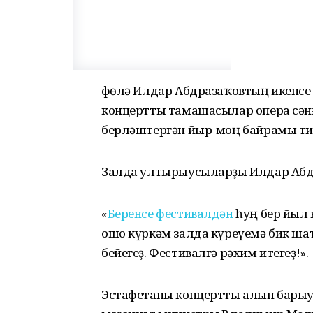
Өфөлә Илдар Абдразаҡовтың икенсе
концертты тамашасылар опера сән
берләштергән йыр-моң байрамы ти
Залда ултырыусыларҙы Илдар Абдр
«
Беренсе фестивалдән
һуң бер йыл в
ошо күркәм залда күреүемә бик ша
бейегеҙ. Фестивалгә рәхим итегеҙ!».
Эстафетаны концертты алып барыус