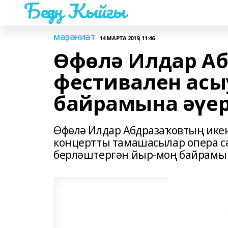
Беҙҙең Ҡыйғы
МӘҘӘНИӘТ
14 МАРТА 2019, 11:46
Өфөлә Илдар А
фестивален асы
байрамына әүе
Өфөлә Илдар Абдразаҡовтың икен
концертты тамашасылар опера с
берләштергән йыр-моң байрамы 