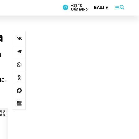
+21 °С
Облачно
а
ң
ла-