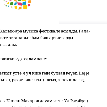
 Халыҡ-ара музыка фестивале асылды. Гала-
ғәте оҫталарын һәм йәш артистарҙы
п атаны.
азаҡов үҙе сәләмләне:
аҡыт үтте, ә ул кисә генә булған кеүек. Һеҙҙе
тмын, рәхәтләнеп тыңлағыҙ, алҡышлағыҙ,
ы Юлиан Макаров дауам итте. Ул Рәсәйҙең