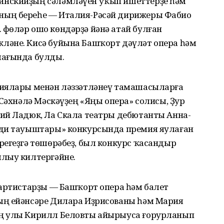
инскийҙың сәләмләүен уҡып ишеттерҙе һәм
ның береһе — Италия-Рәсәй дирижеры Фабио
фөләр ошо көндәрҙә йәнә атай булған
ләне. Кисә буйына Башҡорт дәүләт опера һәм
мағында булды.
риялары менән ләззәтләнеү тамашасыларға
 Сәхнәлә Мәскәүҙең «Яңы опера» солисы, Ҙур
ий Ладюк, Ла Скала театры дебютанты Анна-
рди тауыштары» конкурсында премия яулаған
регеҙгә төшөрәбеҙ, был конкурс ҡасандыр
лыу килтергәйне.
 артистарҙы — Башҡорт опера һәм балет
ың ейәнсәре Дилара Иҙрисованы һәм Мария
ң улы Кирилл Беловты айырыуса ғорурланып