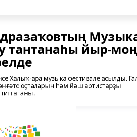
бдразаҡовтың Музык
у тантанаһы йыр-мо
релде
се Халыҡ-ара музыка фестивале асылды. Га
әнғәте оҫталарын һәм йәш артистарҙы
тип атаны.