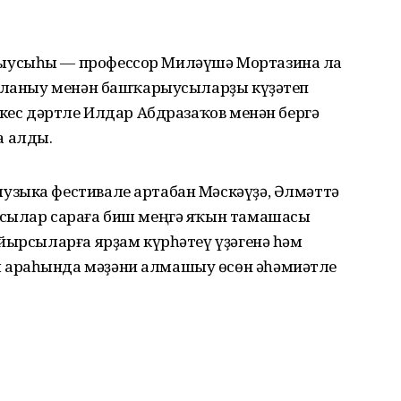
ыусыһы — профессор Миләүшә Мортазина ла
ынланыу менән башҡарыусыларҙы күҙәтеп
ткес дәртле Илдар Абдразаҡов менән бергә
 алды.
узыка фестивале артабан Мәскәүҙә, Әлмәттә
усылар сараға биш меңгә яҡын тамашасы
йырсыларға ярҙам күрһәтеү үҙәгенә һәм
 араһында мәҙәни алмашыу өсөн әһәмиәтле