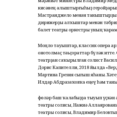
мәҙәниәт министры Владимир Мед
кисәнең алыштырғыһыҙ геройҙары
Мастранджело менән таныштырҙы. Ө
дирижерҙы алҡыштар менән тәбрик
балет театры оркестры уның ҡара
Моңло тауыштар, классик опера а
онотолмаҫ тәьҫораттар бүләк итте.
театрҙан саҡырылған солист Васил
Дорис Капителли, 2018 йылда «Ве
Мартина Грезия сығыш яһаны. Хәте
Илдар Абдразаҡовҡа еңеү һәм таны
Өфөләр баш ҡалабыҙҙа тыуып үҫкән
театры солисы, Нажиә Аллаярован
театры солисы, Владимир Беловты