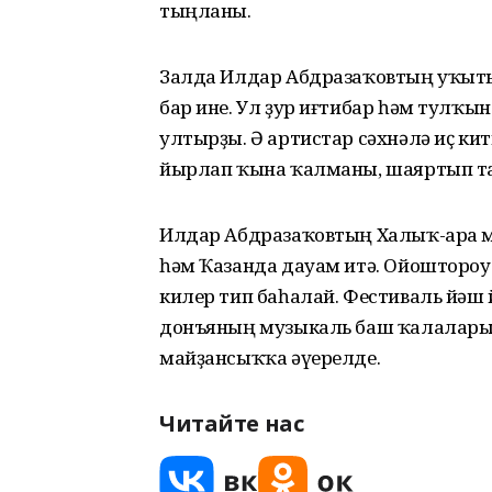
тыңланы.
Залда Илдар Абдразаҡовтың уҡыт
бар ине. Ул ҙур иғтибар һәм тулҡ
ултырҙы. Ә артистар сәхнәлә иҫ ки
йырлап ҡына ҡалманы, шаяртып та
Илдар Абдразаҡовтың Халыҡ-ара м
һәм Ҡазанда дауам итә. Ойошторо
килер тип баһалай. Фестиваль йәш 
донъяның музыкаль баш ҡалалары
майҙансыҡҡа әүерелде.
Читайте нас