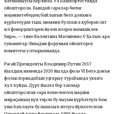
ҡатнашыусылар килә. Ул Башҡортостанда
ойошторола. Бындай саралар бөгөн
мәҙәниәтебеҙҙең байлығын бөтә донъяға
күрһәтеүҙән тыш, мөмкин булғанса күберәк сит
ил фекерҙәштәрен йәлеп итергә мөмкинлек
бирә», — тине Валентина Матвиенко V Халыҡ-ара
гуманитар Ливадия форумын ойоштороу
комитеты ултырышында.
Рәсәй Президенты Владимир Путин 2017
йылдың июнендә 2020 йылда Өфөлә VI Бөтә донъя
фольклориадаһын уҙғарыу тураһында указға
ҡул ҡуйҙы. Дүрт йылға бер тапҡыр
ойошторолған сара кешелектең мәҙәни
мираҫының күп төрлө булыуын күрһәтеүгә һәм
уны һаҡлауға булышлыҡ итеүгә йүнәлтелгән.
Ошондай тәүге фестиваль 1996 йылда