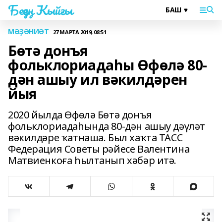
Беҙҙең Ҡыйғы
МӘҘӘНИӘТ
27 МАРТА 2019, 08:51
Бөтә донъя
фольклориадаһы Өфөлә 80-
дән ашыу ил вәкилдәрен
йыя
2020 йылда Өфөлә Бөтә донъя
фольклориадаһында 80-дән ашыу дәүләт
вәкилдәре ҡатнаша. Был хаҡта ТАСС
Федерация Советы рәйесе Валентина
Матвиенкоға һылтанып хәбәр итә.