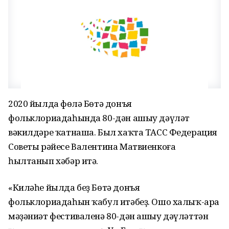
2020 йылда Өфөлә Бөтә донъя
фольклориадаһында 80-дән ашыу дәүләт
вәкилдәре ҡатнаша. Был хаҡта ТАСС Федерация
Советы рәйесе Валентина Матвиенкоға
һылтанып хәбәр итә.
«Киләһе йылда беҙ Бөтә донъя
фольклориадаһын ҡабул итәбеҙ. Ошо халыҡ-ара
мәҙәниәт фестиваленә 80-дән ашыу дәүләттән