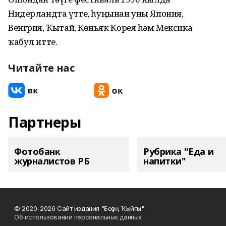
Нидерландта үтте, һуңынан уны Япония,
Венгрия, Ҡытай, Көньяҡ Корея һәм Мексика
ҡабул итте.
Читайте нас
Партнеры
Фотобанк
Рубрика "Еда и
журналистов РБ
напитки"
© 2020-2026 Сайт издания "Беҙҙең Ҡыйғы"
Об использовании персональных данных