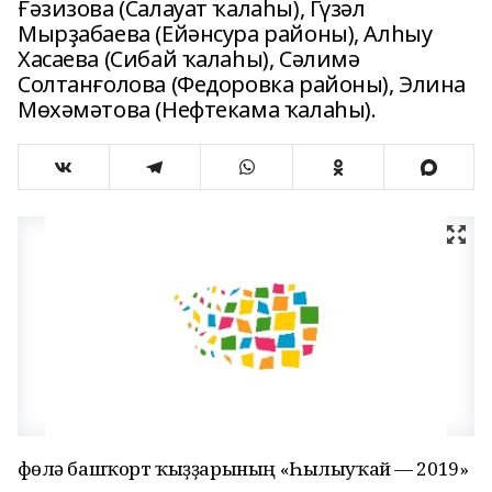
Ғәзизова (Салауат ҡалаһы), Гүзәл
Мырҙабаева (Ейәнсура районы), Алһыу
Хасаева (Сибай ҡалаһы), Сәлимә
Солтанғолова (Федоровка районы), Элина
Мөхәмәтова (Нефтекама ҡалаһы).
Өфөлә башҡорт ҡыҙҙарының «Һылыуҡай — 2019»