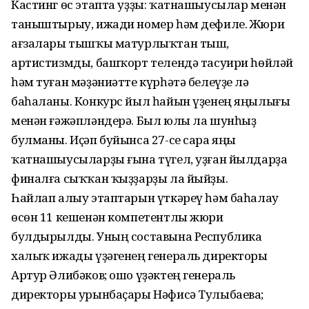
Кастинг өс этапта уҙҙы: ҡатнашыусылар менән
таныштырыу, ижади номер һәм дефиле. Жюри
ағзалары тышҡы матурлыҡтан тыш,
артистизмды, башҡорт телендә тасуири һөйләй
һәм туған мәҙәниәтте күрһәтә белеүҙе лә
баһаланы. Конкурс йыл һайын үҙенең яңылығы
менән ғәжәпләндерә. Был юлы ла шунһыҙ
булманы. Иҫәп буйынса 27-се сара яңы
ҡатнашыусыларҙы ғына түгел, уҙған йылдарҙа
финалға сыҡҡан ҡыҙҙарҙы ла йыйҙы.
Һайлап алыу этаптарын үткәреү һәм баһалау
өсөн 11 кешенән компетентлы жюри
булдырылды. Уның составына Республика
халыҡ ижады үҙәгенең генераль директоры
Артур Әлибәков; ошо үҙәктең генераль
директоры урынбаҫары Нәфисә Тулыбаева;