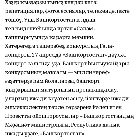
Хәҙер ҡыҙҙарҙы тығыҙ көндәр көтә:
репетициялар, фотосессиялар, телекөндәлектә
төшөү. Уны Башҡортостан юлдаш
телевидениеһында иртән «Сәләм»
тапшырыуында ҡарарға мөмкин.
Хәтерегеҙгә төшөрәбеҙ, конкурстың Гала-
концерты 27 апрелдә «Башҡортостан» дәүләт
концерт залында уҙа. Башҡорт һылыуҡайҙары
конкурсының маҡсаты — милли ғөрөф-
ғәҙәттәрҙе һәм йолаларҙы, башҡорт
ҡыҙҙарының матурлығын пропагандалау,
уларҙың ижади ҡеүәтен асыу, йәштәрҙе ижади
эшмәкәрлектең төрлө төрҙәренә йәлеп итеү.
Проектты ойоштороусылар – Башҡортостандың
Мәҙәниәт министрлығы, Республика халыҡ
ижады үҙәге, «Башҡортостан»