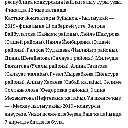
республика конкурсына һайлап алыу туры уҙҙы.
Финалда 12 ҡыҙ ҡатнаша.
Кастинг йомғаҡтары буйынса, «Һылыуҡай —
2019» финалына 11 сибәркәй үтте: Зөлфиә
Байбулатова (Баймаҡ районы), Ләйлә Шәкүрова
(Әлшәй районы), Наилә Йәнбирҙина (Әлшәй
районы), Гөлфиә Ҡудашева (Йылайыр районы),
Диана Шөғәйепова (Салауат районы), Миләүшә
Баязитова (Учалы районы), Алина Ғәзизова
(Салауат ҡалаһы), Гүзәл Мырҙабаева (Ейәнсура
районы), Алһыу Хасаева (Сибай ҡалаһы), Сәлимә
Солтанғолова (Федоровка районы), Элина
Мөхәмәтова (Нефтекама ҡалаһы). Ун икенсе ҡыҙ
— «Мәскәү һылыуҡайы-2019» конкурсы
еңеүсеһе. Уның исеме илебеҙҙең баш ҡалаһында
7 апрелдә билдәле була.