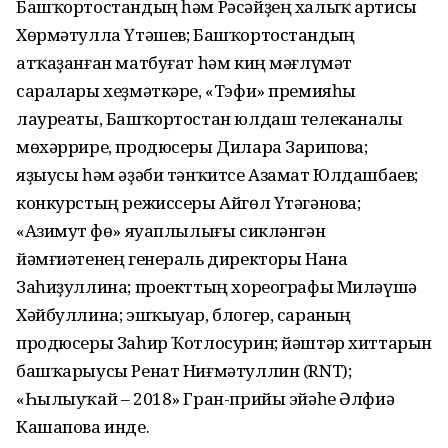
Башҡортостандың һәм Рәсәйҙең халыҡ артисы
Хөрмәтулла Үтәшев; Башҡортостандың
атҡаҙанған матбуғат һәм киң мәғлүмәт
саралары хеҙмәткәре, «Тэфи» премияһы
лауреаты, Башҡортостан юлдаш телеканалы
мөхәррире, продюсеры Дилара Зарипова;
яҙыусы һәм әҙәби тәнҡитсе Азамат Юлдашбаев;
конкурстың режиссеры Айгөл Үтәгәнова;
«Азимут Өфө» яуаплылығы сикләнгән
йәмғиәтенең генераль директоры Нана
Заһиҙуллина; проекттың хореографы Миләүшә
Хәйбуллина; эшҡыуар, блогер, сараның
продюсеры Заһир Ҡотлосурин; йәштәр хиттарын
башҡарыусы Ренат Ниғмәтуллин (RNT);
«Һылыуҡай – 2018» Гран-прийы эйәһе Әлфиә
Кашапова инде.