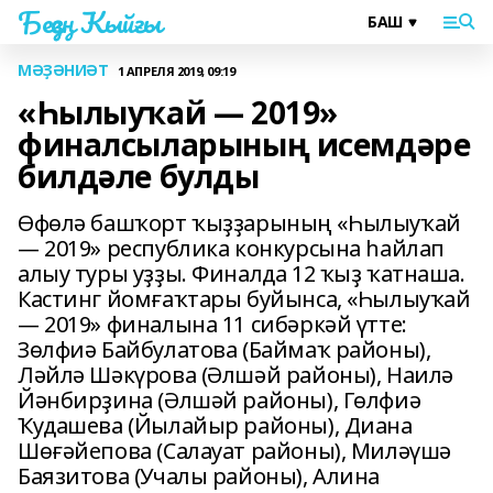
Беҙҙең Ҡыйғы
МӘҘӘНИӘТ
1 АПРЕЛЯ 2019, 09:19
«Һылыуҡай — 2019»
финалсыларының исемдәре
билдәле булды
Өфөлә башҡорт ҡыҙҙарының «Һылыуҡай
— 2019» республика конкурсына һайлап
алыу туры уҙҙы. Финалда 12 ҡыҙ ҡатнаша.
Кастинг йомғаҡтары буйынса, «Һылыуҡай
— 2019» финалына 11 сибәркәй үтте:
Зөлфиә Байбулатова (Баймаҡ районы),
Ләйлә Шәкүрова (Әлшәй районы), Наилә
Йәнбирҙина (Әлшәй районы), Гөлфиә
Ҡудашева (Йылайыр районы), Диана
Шөғәйепова (Салауат районы), Миләүшә
Баязитова (Учалы районы), Алина