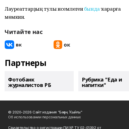
Лауреаттарҙың тулы исемлеген
бында
ҡарарға
мөмкин.
Читайте нас
Партнеры
Фотобанк
Рубрика "Еда и
журналистов РБ
напитки"
© 2020-2026 Сайт издания "Беҙҙең Ҡыйғы"
Об использовании персональных данных
Свидетельство о регистрации ПИ № ТУ 02-01392 от