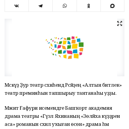
Мәскәүҙә Ҙур театр сәхнәһендә Рәсәйҙең «Алтын битлек»
театр премияһын тапшырыу тантанаһы уҙҙы.
Мәжит Ғафури исемендәге Башҡорт академия
драма театры «Гүзәл Яхинаның «Зөләйха күҙҙәрен
аса» романын сәхнәлә уҡыған өсөн» драма һәм