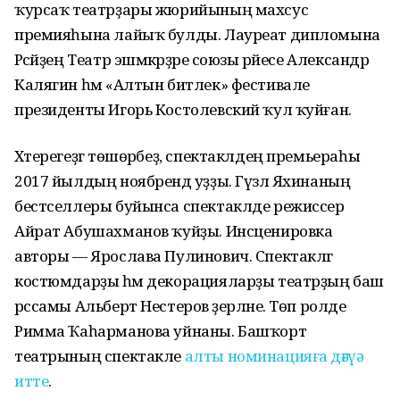
ҡурсаҡ театрҙары жюрийының махсус
премияһына лайыҡ булды. Лауреат дипломына
Рәсәйҙең Театр эшмәкәрҙәре союзы рәйесе Александр
Калягин һәм «Алтын битлек» фестивале
президенты Игорь Костолевский ҡул ҡуйған.
Хәтерегеҙгә төшөрәбеҙ, спектаклдең премьераһы
2017 йылдың ноябрендә уҙҙы. Гүзәл Яхинаның
бестселлеры буйынса спектаклде режиссер
Айрат Абушахманов ҡуйҙы. Инсценировка
авторы — Ярослава Пулинович. Спектаклгә
костюмдарҙы һәм декорацияларҙы театрҙың баш
рәссамы Альберт Нестеров әҙерләне. Төп ролде
Римма Ҡаһарманова уйнаны. Башҡорт
театрының спектакле
алты номинацияға дәғүә
итте
.