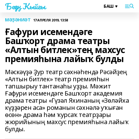
Беҙҙең Ҡыйғы
МӘҘӘНИӘТ
17 АПРЕЛЯ 2019, 13:58
Ғафури исемендәге
Башҡорт драма театры
«Алтын битлек»тең махсус
премияһына лайыҡ булды
Мәскәүҙә Ҙур театр сәхнәһендә Рәсәйҙең
«Алтын битлек» театр премияһын
тапшырыу тантанаһы уҙҙы. Мәжит
Ғафури исемендәге Башҡорт академия
драма театры «Гүзәл Яхинаның «Зөләйха
күҙҙәрен аса» романын сәхнәлә уҡыған
өсөн» драма һәм ҡурсаҡ театрҙары
жюрийының махсус премияһына лайыҡ
булды.