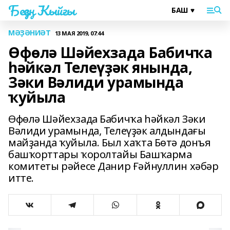
Беҙҙең Ҡыйғы
МӘҘӘНИӘТ
13 МАЯ 2019, 07:44
Өфөлә Шәйехзада Бабичҡа
һәйкәл Телеүҙәк янында,
Зәки Вәлиди урамында
ҡуйыла
Өфөлә Шәйехзада Бабичҡа һәйкәл Зәки
Вәлиди урамында, Телеүҙәк алдындағы
майҙанда ҡуйыла. Был хаҡта Бөтә донъя
башҡорттары ҡоролтайы Башҡарма
комитеты рәйесе Данир Ғәйнуллин хәбәр
итте.