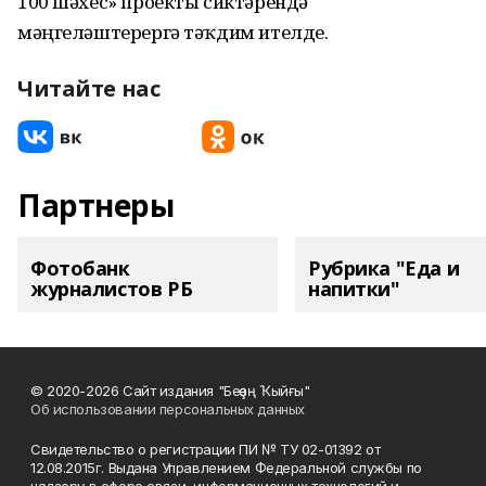
100 шәхес» проекты сиктәрендә
мәңгеләштерергә тәҡдим ителде.
Читайте нас
Партнеры
Фотобанк
Рубрика "Еда и
журналистов РБ
напитки"
© 2020-2026 Сайт издания "Беҙҙең Ҡыйғы"
Об использовании персональных данных
Свидетельство о регистрации ПИ № ТУ 02-01392 от
12.08.2015г. Выдана Управлением Федеральной службы по