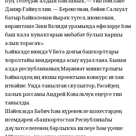
һуң Телеүҙәк алдын һайланыҡ, — тип һөйләне
Данир Ғәйнуллин. — Беренсенән, бөйөк Салауат
батыр һәйкәленән йыраҡ түгел, икенсенән,
көрәштәше Зәки Вәлиди урамында өфөләрҙе һәм
баш ҡала ҡунаҡтарын мөһәбәт булып ҡаршы
алып торасаҡ».
Һәйкәлде июндә V Бөтә донъя башҡорттары
ҡоролтайы көндәрендә асыу күҙаллана. Бынан
алда республиканың Мәҙәниәт министрлығы
һәйкәлдең иң яҡшы проектына конкурс иғлан
иткәйне. Унда танылған скульптор, Рәсәйҙең
халыҡ рәссамы Андрей Ковальчук еңеүсе тип
танылды.
Шәйехзада Бабич һәм күренекле шәхестәрҙең
исемдәрен «Башҡортостан Республикаһы
дәүләтселегенең барлыҡҡа килеүе һәм үҫеше: