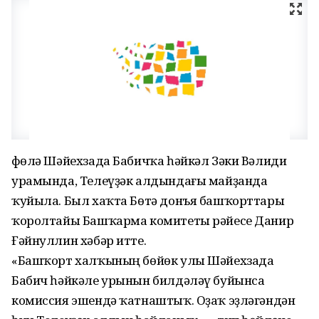
Өфөлә Шәйехзада Бабичҡа һәйкәл Зәки Вәлиди
урамында, Телеүҙәк алдындағы майҙанда
ҡуйыла. Был хаҡта Бөтә донъя башҡорттары
ҡоролтайы Башҡарма комитеты рәйесе Данир
Ғәйнуллин хәбәр итте.
«Башҡорт халҡының бөйөк улы Шәйехзада
Бабич һәйкәле урынын билдәләү буйынса
комиссия эшендә ҡатнаштыҡ. Оҙаҡ эҙләгәндән