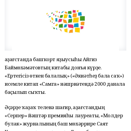
Ҡаҙағстанда башҡорт яҙыусыһы Айгиз
Баймөхәмәтовтың китабы донъя күрҙе.
«Ертегісіз өткен балалық» («Әкиәтһеҙ бала саҡ»)
исемле китап «Самга» нәшриәтендә 2000 данала
баҫылып сыҡты.
Әҫәрҙе ҡаҙаҡ теленә шағир, Ҡаҙағстандың
«Серпер» йәштәр премияһы лауреаты, «Молдер
булак» журналының баш мөхәррире Саят