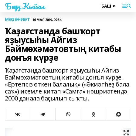
Беҙҙең Ҡыйғы
МӘҘӘНИӘТ
16 МАЯ 2019, 09:34
Ҡаҙағстанда башҡорт
яҙыусыһы Айгиз
Баймөхәмәтовтың китабы
донъя күрҙе
Ҡаҙағстанда башҡорт яҙыусыһы Айгиз
Баймөхәмәтовтың китабы донъя күрҙе.
«Ертегісіз өткен балалық» («Әкиәтһеҙ бала
саҡ») исемле китап «Самга» нәшриәтендә
2000 данала баҫылып сыҡты.