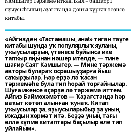
Камшыгер тәржемә иткән. Был – башҡорт
яҙыусыһының Ҡаҙағстанда донъя күргән өсөнсө
китабы.
«Айгиздең «Тастамашы, ана!» тигән тәүге
китабы шунда уҡ популярлыҡ яуланы,
уҡыусыларҙың үтенесе буйынса ике
тапҡыр яңынан нәшер ителде, — тине
шағир Саят Камшыгер. — Мине тәржемә
авторы булараҡ осрашыуҙарға йыш
саҡырҙылар. Һәр ерҙә лә ҡасан
тәржемәһе була тип һорай торғайнылар.
Шуға икенсе әҫәрҙе лә тәржемә иттем.
Айгиз Баймөхәмәтов — Ҡаҙағстанда һәр
ваҡыт көтөп алынған ҡунаҡ. Китап
уҡыусылар ҙа, яҙыусыларыбыҙ ҙа уның
ижадын хөрмәт итә. Беҙҙә уның тағы
әллә күпме китаптары баҫылыр әле тип
уйлайым».