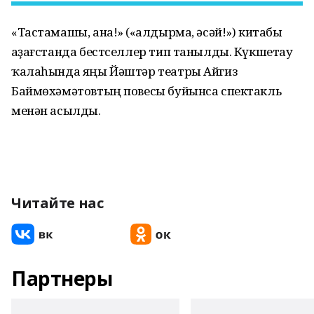
«Тастамашы, ана!» («Ҡалдырма, әсәй!») китабы
Ҡаҙағстанда бестселлер тип танылды. Күкшетау
ҡалаһында яңы Йәштәр театры Айгиз
Баймөхәмәтовтың повесы буйынса спектакль
менән асылды.
Читайте нас
Партнеры