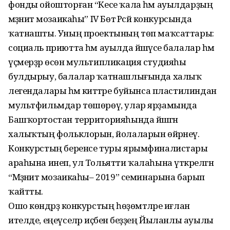
фонды ойошторған “Кесе ҡала һәм ауылдарҙың
мәҙәниәт мозаикаһы” IV Бөтә Рәсәй конкурсында
ҡатнашты. Уның проектының төп маҡсаттары:
социаль приютта һәм ауылда йәшәүсе балалар һәм
үҫмерҙәр өсөн мультипликация студияһы
булдырыу, балалар ҡатнашлығында халыҡ
легендалары һәм әкиәттәре буйынса пластилиндан
мультфильмдар төшөрөү, улар ярҙамында
Башҡортостан территорияһында йәшәгән
халыҡтың фольклорын, йолаларын өйрәнеү.
Конкурстың беренсе туры ярымфиналистары
араһына инеп, ул Тольятти ҡалаһына үткәрелгән
“Мәҙәниәт мозаикаһы– 2019” семинарына барып
ҡайтты.
Ошо көндәрҙә конкурстың һөҙөмтәләре иғлан
ителде, еңеүселәр иҫәбенә беҙҙең Йыланлы ауылы