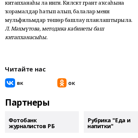
китапханаһы ла ингән. Киләсәктә грант аҡсаһына
ҡорамалдар һатып алып, балалар менән
мульфильмдар төшөрә башлау планлаштырыла.
Л. Мәхмүтова, методика кабинеты баш
китапханасыһы.
Читайте нас
Партнеры
Фотобанк
Рубрика "Еда и
журналистов РБ
напитки"