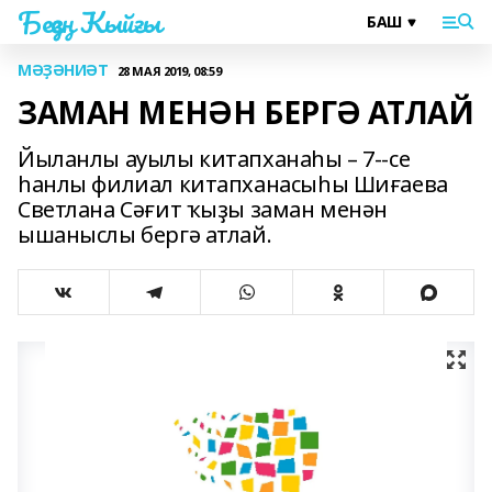
Беҙҙең Ҡыйғы
МӘҘӘНИӘТ
28 МАЯ 2019, 08:59
ЗАМАН МЕНӘН БЕРГӘ АТЛАЙ
Йыланлы ауылы китапханаһы – 7--се
һанлы филиал китапханасыһы Шиғаева
Светлана Сәғит ҡыҙы заман менән
ышаныслы бергә атлай.