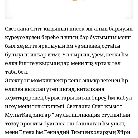
Светлана Сәғит ҡыҙының нисек эш алып барыуын
күреүселәрҙең береһе лә уның бар булмышы менән
был хеҙмәтте яратыуын һәм үҙ эшенең оҫтаһы
булыуын инҡар итмәҫ. Ул тырыш, әүҙем, кескәй һәм
өлкән йәштәге уҡырмандар менән тиҙ уртаҡ тел
таба белә.
Электрон мөмкинлектәр кеше эшмәкәрлегенең һәр
өлкәһенә ныҡлап үтеп ингәндә, китапхана
хеҙмәткәрҙәренең бурыстары китап биреү һәм ҡабул
итеү менән генә сикләнмәй. Светлана Сәғит ҡыҙы “
МультКадриктар ” мультипликация студияһын
төҙөү проекты буйынса эш башлаған һәм уның
менән Елена һәм Геннадий Тимченколарҙың Хәйриә