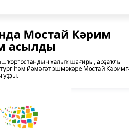
нда Мостай Кәрим
м асылды
Башҡортостандың халыҡ шағиры, арҙаҡлы
атург һәм йәмәғәт эшмәкәре Мостай Кәримг
 уҙҙы.