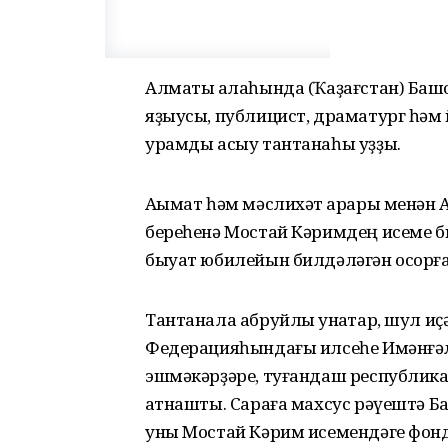
Алматы ҡалаһында (Ҡаҙағстан) Башҡ
яҙыусы, публицист, драматург һәм
урамды асыу тантанаһы уҙҙы.
Аҡымат һәм мәслихәт ҡарары менән
береһенә Мостай Кәримдең исеме б
быуат юбилейын билдәләгән осорға 
Тантанала абруйлы ҡунаҡтар, шул и
Федерацияһындағы илсеһе Имәнғәл
эшмәкәрҙәре, туғандаш республика
ҡатнашты. Сараға махсус рәүештә Б
уны Мостай Кәрим исемендәге фон