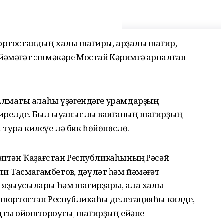
ортостандың халыҡ шағиры, арҙаҡлы шағир,
 йәмәғәт эшмәкәре Мостай Кәримгә арналған
 Алматы ҡалаһы үҙәгендәге урамдарҙың
ирелде. Был ҡыуаныслы ваҡиғаның шағирҙың
тура килеүе лә бик һөйөнөслө.
ҫәптән Ҡаҙағстан Республикаһының Рәсәй
и Тасмагамбетов, дәүләт һәм йәмәғәт
 яҙыусылары һәм шағирҙары, ҡала халҡы
ашҡортостан Республикаһы делегацияһы килде,
дты ойоштороусы, шағирҙың ейәне