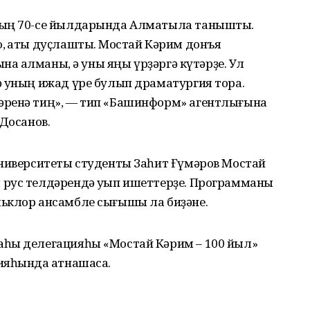
тың 70-се йылдарында Алматыла таныштыҡ.
 ҡаты дуҫлаштыҡ. Мостай Кәрим донъя
на ҡалманы, ә уны яңы үрҙәргә күтәрҙе. Ул
ә уның ижад үре булып драматургия тора.
әренә тиң», — тип «Башинформ» агентлығына
 Досанов.
университеты студенты Заһит Ғүмәров Мостай
рус телдәрендә уҡып ишеттерҙе. Программаны
ьклор ансамбле сығышы ла биҙәне.
аһы делегацияһы «Мостай Кәрим – 100 йыл»
яһында ҡатнашасаҡ.