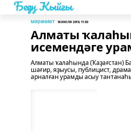
Беҙҙең Ҡыйғы
МӘҘӘНИӘТ
18 ИЮЛЯ 2019, 11:50
Алматы ҡалаһы
исемендәге ура
Алматы ҡалаһында (Ҡаҙағстан) 
шағир, яҙыусы, публицист, драм
арналған урамды асыу тантанаһы