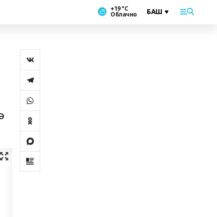
+19 °С
Облачно
ә