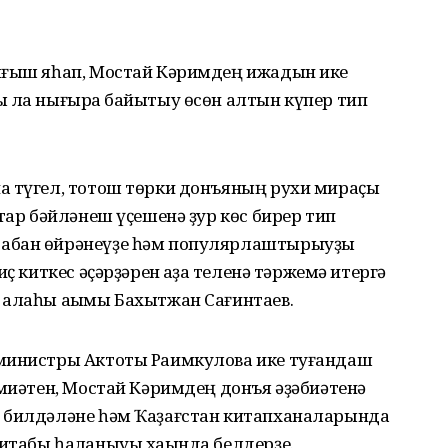
ығыш яһап, Мостай Кәримдең ижадын ике
ы ла нығыраҡ байытыу өсөн алтын күпер тип
а түгел, тотош төрки донъяның рухи мираҫы
тар бәйләнеш үҫешенә ҙур көс бирер тип
табан өйрәнеүҙе һәм популярлаштырыуҙы
ҫ киткес әҫәрҙәрен ҡаҙаҡ теленә тәржемә итергә
ҡалаһы аҡымы Бахытжан Сағинтаев.
 министры Актоты Раимкулова ике туғандаш
әмиәтен, Мостай Кәримдең донъя әҙәбиәтенә
н билдәләне һәм Ҡаҙағстан китапханаларында
табы һаҡланыуы хаҡында белдерҙе.