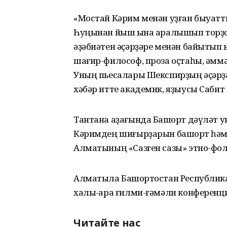
«Мостай Кәрим менән уҙған быуат
Һуңынан йыш ҡына аралышып торҙоҡ,
әҙәбиәтен әҫәрҙәре менән байытып ҡы
шағир-философ, проза оҫтаһы, әмм
Уның пьесалары Шекспирҙың әҫәрҙ
хәбәр итте академик, яҙыусы Сабит
Тантана аҙағында Башҡорт дәүләт 
Кәримдең шиғырҙарын башҡорт һәм 
Алматының «Сазген сазы» этно-фол
Алматыла Башҡортостан Республик
халыҡ-ара ғилми-ғәмәли конференци
Читайте нас