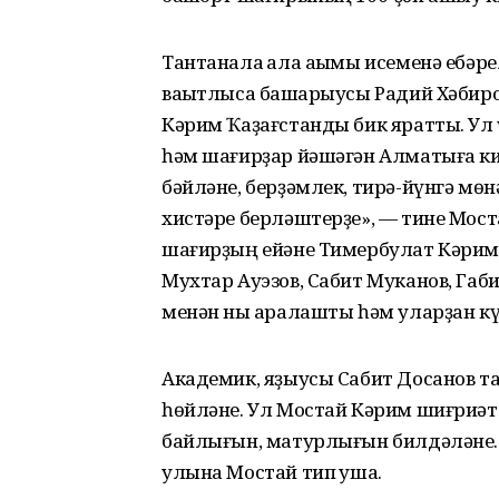
Тантанала ҡала аҡымы исеменә ебә
ваҡытлыса башҡарыусы Радий Хәбир
Кәрим Ҡаҙағстанды бик яратты. Ул 
һәм шағирҙар йәшәгән Алматыға ки
бәйләне, берҙәмлек, тирә-йүнгә мө
хистәре берләштерҙе», — тине Мос
шағирҙың ейәне Тимербулат Кәримов
Мухтар Ауэзов, Сабит Муканов, Габ
менән ныҡ аралашты һәм уларҙан кү
Академик, яҙыусы Сабит Досанов т
һөйләне. Ул Мостай Кәрим шиғриәт
байлығын, матурлығын билдәләне. Ҙ
улына Мостай тип ҡуша.