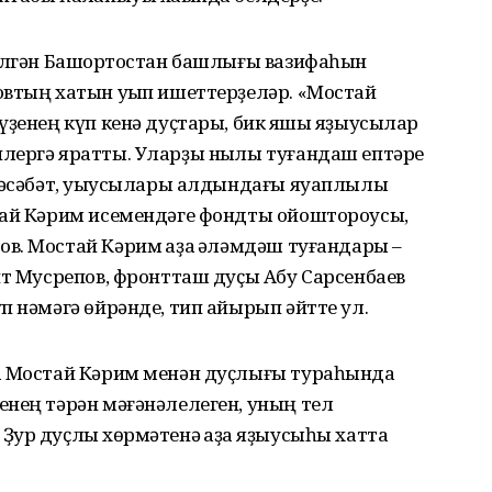
релгән Башҡортостан башлығы вазифаһын
овтың хатын уҡып ишеттерҙеләр. «Мостай
үҙенең күп кенә дуҫтары, бик яҡшы яҙыусылар
лергә яратты. Уларҙы ныҡлы туғандаш ептәре
нәсәбәт, уҡыусылары алдындағы яуаплылыҡ
тай Кәрим исемендәге фондты ойоштороусы,
. Мостай Кәрим ҡаҙаҡ ҡәләмдәш туғандары –
ит Мусрепов, фронтташ дуҫы Абу Сарсенбаев
п нәмәгә өйрәнде, тип айырып әйтте ул.
а Мостай Кәрим менән дуҫлығы тураһында
енең тәрән мәғәнәлелеген, уның тел
ур дуҫлыҡ хөрмәтенә ҡаҙаҡ яҙыусыһы хатта