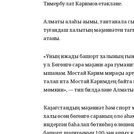
Тимербулат Кәримов етәкләне.
Алматы ҡалаһы аҡымы, тантанала с
туғандаш халыҡтың мәҙәниәтен тағ
атаны.
«Уның ижады башҡорт халҡының ғын
ул. Бөгөнгө сара мәҙәни-ара гумани
ышанам. Мостай Кәрим мираҫы ар
талап итә. Мостай Кәримдең байтаҡ и
мөмкин», — тип билдәләне Алматы 
Ҡаҙағстандың мәҙәниәт һәм спорт
халыҡ өсөн бөгөнгө сараның оло әһ
индергән баһалап бөткөһөҙ өлөшө
башҡорт шағирының 100-ҙән ашыу ки