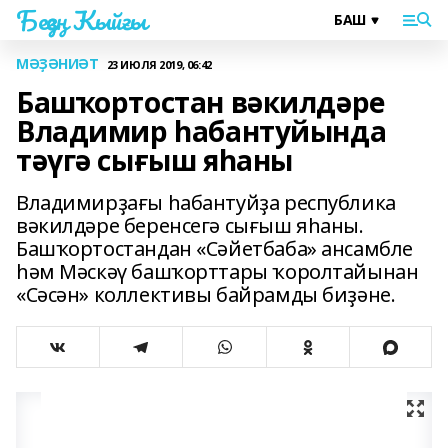
Беҙҙең Ҡыйғы
МӘҘӘНИӘТ
23 ИЮЛЯ 2019, 06:42
Башҡортостан вәкилдәре
Владимир һабантуйында
тәүгә сығыш яһаны
Владимирҙағы һабантуйҙа республика
вәкилдәре беренсегә сығыш яһаны.
Башҡортостандан «Сәйетбаба» ансамбле
һәм Мәскәү башҡорттары ҡоролтайынан
«Сәсән» коллективы байрамды биҙәне.