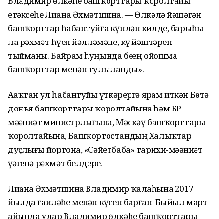
Владимир өлкәһе башҡорттары ҡоролтайы
етәксеһе Лиана Әхмәтшина. — Өлкәлә йәшәгән
башҡорттар һабантуйға күпләп килде, барыһы
ла рәхмәт һүҙен йәлләмәне, күҙ йәштәрен
тыйманы. Байрам һуңында беҙҙең ойошма
башҡорттар менән тулыланды».
Аҙаҡтан ул һабантуйҙы үткәрергә ярҙам иткән Бөтә
донъя башҡорттары ҡоролтайына һәм БР
мәҙәниәт министрлығына, Мәскәү башҡорттары
ҡоролтайына, Башҡортостандың Халыҡтар
дуҫлығы йортона, «Сәйетбаба» тарихи-мәҙәниәт
үҙәгенә рәхмәт белдерҙе.
Лиана Әхмәтшина Владимир ҡалаһына 2017
йылда ғаиләһе менән күсеп барған. Быйыл март
айында улар Владимир өлкәһе башҡорттары