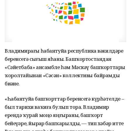
Владимирҙағы һабантуйҙа республика вәкилдәре
беренсегә сығыш яһаны. Башҡортостандан
«Сәйетбаба» ансамбле һәм Мәскәү башҡорттары
ҡоролтайынан «Сәсән» коллективы байрамды
биҙәне.
«Һабантуйҙа башҡорттар беренсегә күрһәтелде –
был тарихи ваҡиға булып тора. Владимир
ерендә ҡурай моңо яңғыраны, башҡорт
бейеүҙәре, йырҙар башҡарылды, — тип хәбәр итте