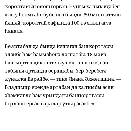
ҡоролтайын ойошторған. Һуңғы халыҡ иҫәбен
алыу һөҙөмтәһе буйынса бында 750 милләттәш
йәшәй, ҡоролтай сафында 100-гә яҡын ағза
һанала.
Беҙ артабан да бында йәшәгән башҡорттарҙы
эҙләйбеҙ һәм һәммәһенә лә шатбыҙ. 18 майҙа
башҡортса диктант яҙыуҙа ҡатнаштыҡ, сәй
табыны артында осрашабыҙ, бер-беребеҙгә
ҡунаҡҡа йөрөйбөҙ, — тине Лиана Әхмәтшина. —
Владимир ерендә артабан да халҡыбыҙ өсөн
әһәмиәтле һәм урындағы башҡорттарҙы
берләштергән саралар үткәрәсәкбеҙ».