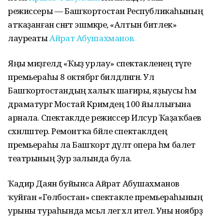
режиссеры — Башҡортостан Республикаһының
атҡаҙанған сәнғәт эшмәкәре, «Алтын битлек»
лауреаты
Айрат Абушахманов.
Яңы миҙгелдә «Ҡыҙ урлау» спектакленең тәүге
премьераһы 8 октябргә билдәләнгән. Ул
Башҡортостандың халыҡ шағиры, яҙыусы һәм
драматург Мостай Кәримдең 100 йыллығына
арнала. Спектаклде режиссер Илсур Ҡаҙаҡбаев
сәхнәләштерә. Ремонтҡа бәйле спектаклдең
премьераһы ла Башҡорт дәүләт опера һәм балет
театрының Ҙур залында була.
Ҡадир Даян буйынса Айрат Абушахманов
ҡуйған «Гөлбостан» спектакле премьераһының
урыны тураһында мәсьәлә әлегә хәл ителә. Уны ноябрҙә