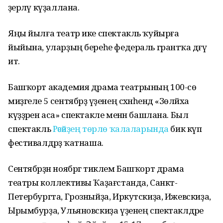
әҙерләү күҙаллана.
Яңы йылға театр ике спектакль ҡуйырға
йыйына, уларҙың береһе федераль грантҡа дәғүә
итә.
Башҡорт академия драма театрының 100-сө
миҙгеле 5 сентябрҙә үҙенең сәхнәһендә «Зөләйха
күҙҙәрен аса» спектакле менән башлана. Был
спектакль
Рәсәйҙең төрлө ҡалаларында
бик күп
фестивалдәрҙә ҡатнаша.
Сентябрҙән ноябргә тиклем Башҡорт драма
театры коллективы Ҡаҙағстанда, Санкт-
Петербургта, Грозныйҙа, Иркутскиҙа, Ижевскиҙа,
Ырымбурҙа, Ульяновскиҙа үҙенең спектаклдәре