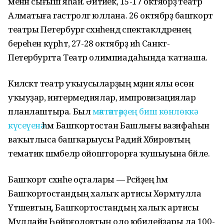
менән сығыш яһай. Әйтәйек, 15-17 октябрҙә театр
Алматыға гастролгә юллана. 26 октябрҙә башҡорт
театры Петербург сәхнәһендә спектаклдәренең
береһен күрһәтә, 27-28 октябрҙә иһә Санкт-
Петербургта Театр олимпиадаһында ҡатнаша.
Киләсәктә театр уҡыусыларҙың мәҙәни ялы өсөн
уҡыуҙар, интермедиялар, импровизациялар
планлаштыра. Был
мәктәптәрҙең биш көнлөккә
күсеүенә
һәм Башҡортостан Башлығы вазифаһын
ваҡытлыса башҡарыусы Радий Хәбировтың
тематик шәмбеләр ойошторорға ҡушыуына бәйле.
Башҡорт сәхнәһе оҫталары — Рәсәйҙең һәм
Башҡортостандың халыҡ артисы Хөрмәтулла
Үтәшевтың, Башҡортостандың халыҡ артисы
Муллайән Һөйәрғоловтың оло юбилейҙары ла 100-