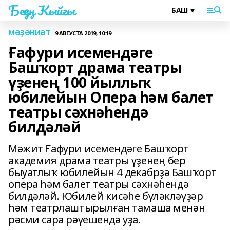
Беҙҙең Ҡыйғы
МӘҘӘНИӘТ
9 АВГУСТА 2019, 10:19
Ғафури исемендәге
Башҡорт драма театры
үҙенең 100 йыллыҡ
юбилейын Опера һәм балет
театры сәхнәһендә
билдәләй
Мәжит Ғафури исемендәге Башҡорт
академия драма театры үҙенең бер
быуатлыҡ юбилейын 4 декабрҙә Башҡорт
опера һәм балет театры сәхнәһендә
билдәләй. Юбилей кисәһе бүләкләүҙәр
һәм театрлаштырылған тамаша менән
рәсми сара рәүешендә уҙа.