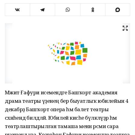
Мәжит Ғафури исемендәге Башҡорт академия
драма театры үҙенең бер быуатлыҡ юбилейын 4
декабрҙә Башҡорт опера һәм балет театры
сәхнәһендә билдәләй. Юбилей кисәһе бүләкләүҙәр һәм
театрлаштырылған тамаша менән рәсми сара
рәүешендә уҙа. Көҙгөһөн Ғафури исемендәге театрҙа