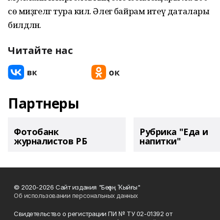
сө миҙгелгә тура килә. Әлегә байрам итеү даталары
билдәләнә.
Читайте нас
Партнеры
Фотобанк
Рубрика "Еда и
журналистов РБ
напитки"
© 2020-2026 Сайт издания "Беҙҙең Ҡыйғы"
Об использовании персональных данных
Свидетельство о регистрации ПИ № ТУ 02-01392 от