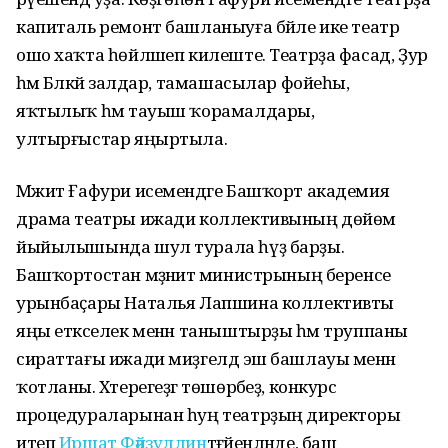
капиталь ремонт башланыуға бәйле ике театр
ошо хаҡта һөйләшеп килеште. Театрҙа фасад, Ҙур
һәм Бәләкәй залдар, тамашасылар фойеһы,
яҡтылыҡ һәм тауыш ҡорамалдары,
ултырғыстар яңыртыла.
Мәжит Ғафури исемендәге Башҡорт академия
драма театры ижади коллективының дөйөм
йыйылышында шул турала һүҙ барҙы.
Башҡортостан мәҙәниәт министрының беренсе
урынбаҫары Наталья Лапшина коллективты
яңы етәкселек менән таныштырҙы һәм труппаны
сираттағы ижади миҙгелдә эш башлауы менән
ҡотланы. Хәтерегеҙгә төшөрәбеҙ, конкурс
процедураларынан һуң театрҙың директоры
итеп
Иршат Фәйзуллин
тәғәйенләнде, баш