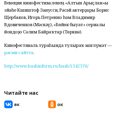
Венеция кинофестиваленең «Алтын Арыҫлан»ы
эйәһе Кшиштоф Занусси, Рәсәй актерҙары Борис
Щербаков, Игорь Петренко һәм Владимир
Вдовиченков (Мәскәү), «Бөйөк быуат» сериалы
йондоҙо Сәлим Байраҡтар (Төркиә).
Кинофестиваль тураһында тулыраҡ мәғлүмәт —
рәсми сайтта
.
http://www.bashinform.ru/bash/1342376/
Читайте нас