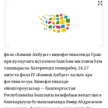
Өфөлә «Көмөш Аҡбуҙат» кинофестивалендә Гран-
при яулаусыға иҫтәлекле һын һәм миллион һум
тапшырыла. Хәтерегеҙгә төшөрәбеҙ, 24-27
августа Өфөлә IV «Көмөш Аҡбҙат» халыҡ-ара
фестивале уҙа. Кинофестивалде
ойоштороусылар — Башҡортостан
Республикаһы Башлығы вазифаһын ваҡытлыса
башҡарыусы булышлығында Әмир Абдразаҡов