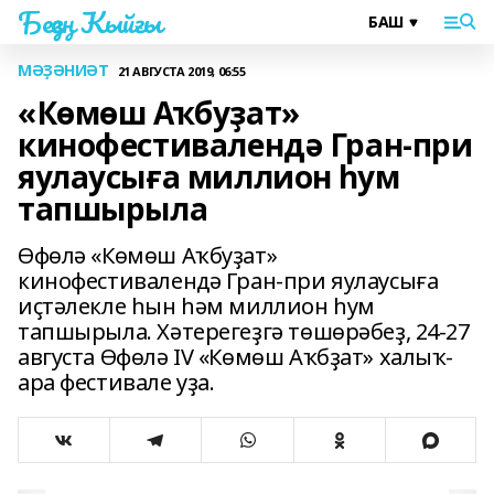
Беҙҙең Ҡыйғы
МӘҘӘНИӘТ
21 АВГУСТА 2019, 06:55
«Көмөш Аҡбуҙат»
кинофестивалендә Гран-при
яулаусыға миллион һум
тапшырыла
Өфөлә «Көмөш Аҡбуҙат»
кинофестивалендә Гран-при яулаусыға
иҫтәлекле һын һәм миллион һум
тапшырыла. Хәтерегеҙгә төшөрәбеҙ, 24-27
августа Өфөлә IV «Көмөш Аҡбҙат» халыҡ-
ара фестивале уҙа.