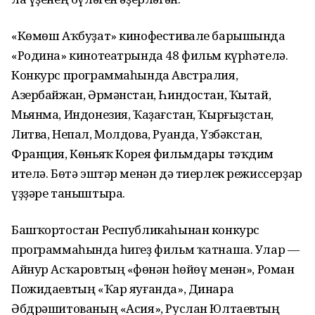
«Көмөш Аҡбуҙат» кинофестивале барышында
«Родина» кинотеатрында 48 фильм күрһәтелә.
Конкурс программаһында Австралия,
Азербайжан, Әрмәнстан, Һиндостан, Ҡытай,
Мьянма, Индонезия, Ҡаҙағстан, Ҡырғыҙстан,
Литва, Непал, Молдова, Руанда, Үзбәкстан,
Франция, Көньяҡ Корея фильмдары тәҡдим
ителә. Бөтә эштәр менән дә тиерлек режиссерҙар
үҙҙәре таныштыра.
Башҡортостан Республикаһынан конкурс
программаһында һигеҙ фильм ҡатнаша. Улар —
Айнур Асҡаровтың «Өфөнән һөйөү менән», Роман
Пожидаевтың «Ҡар яуғанда», Динара
Әбдрәшитованың «Асия», Руслан Юлтаевтың