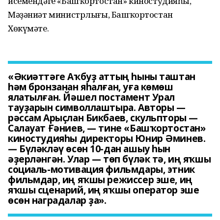
исемендәге «Башҡортостан» киностудияһы,
Мәҙәниәт министрлығы, Башҡортостан
Хөкүмәте.
«Әкиәттәге Аҡбуҙ аттың һыны таштан
һәм бронзанан яһалған, уға көмөш
ялатылған. Йәшел постамент Урал
тауҙарын символлаштыра. Авторы —
рәссам Арыҫлан Бикбаев, скульпторы —
Салауат Ғәниев, — тине «Башҡортостан»
киностудияһы директоры Юнир Әминев.
— Бүләкләү өсөн 10-дан ашыу һын
әҙерләнгән. Улар — төп бүләк тә, иң яҡшы
социаль-мотивация фильмдары, этник
фильмдар, иң яҡшы режиссер эше, иң
яҡшы сценарий, иң яҡшы оператор эше
өсөн наградалар ҙа».