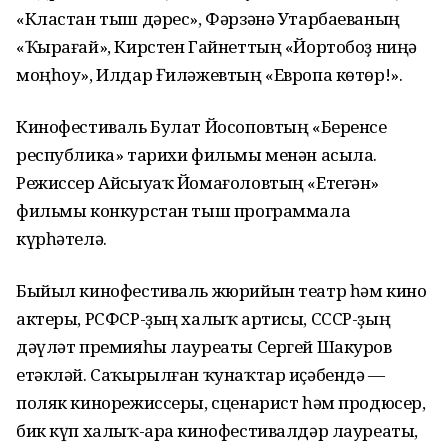
«Кластан тыш дәрес», Фәрзәнә Утарбаеваның
«Ҡырағай», Кирстен Гайнеттың «Йортобоҙ ниңә
моңһоу», Илдар Ғиләжевтың «Европа көтөр!».
Кинофестиваль Булат Йосоповтың «Беренсе
республика» тарихи фильмы менән асыла.
Режиссер Айсыуаҡ Йомағоловтың «Етегән»
фильмы конкурстан тыш программала
күрһәтелә.
Быйыл кинофестиваль жюрийын театр һәм кино
актеры, РСФСР-ҙың халыҡ артисы, СССР-ҙың
дәүләт премияһы лауреаты Сергей Шакуров
етәкләй. Саҡырылған ҡунаҡтар иҫәбендә —
поляк кинорежиссеры, сценарист һәм продюсер,
бик күп халыҡ-ара кинофестивалдәр лауреаты,