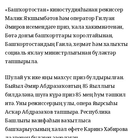
«Башҡортостан» киностудияһынан режиссер
Малик Яҡшымбәтов һәм оператор Ғилуан
Әмиров исемендәге приз, ҡала хакимиәтенән,
Бөтә донъя башҡорттары ҡоролтайынан,
Башҡортостандың Ғаилә, хеҙмәт һәм халыҡты
социаль яҡлау министрлығынан бүләктәр
тапшырыла.
Шулай уҡ ике яңы махсус приз булдырылған.
Быйыл Әмир Абдразаҡовтың 85 йыллығы
билдәләнә, шуға күрә приз 85 мең һум тәшкил
итә. Уны режиссерҙың улы, опера йырсыһы
Асҡар Абдразаҡов тапшыра. Республика
Башлығы вазифаһын ваҡытлыса
башҡарыусының хәләл ефете Каринэ Хәбирова
ла үҙенең бүләген әҙерләгән.