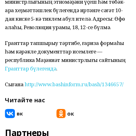
министрлығының этномәҙәни үҫеш һәм төбәк-
ара хеҙмәттәшлек бүлегендә иртәнге сәғәт 10-
дан киске 5-кә тиклем ҡабул ителә. Адресы: Өфө
ҡалаһы, Революция урамы, 18, 12-се бүлмә.
Гранттар тапшырыу тәртибе, ғариза формаһы
һәм кәрәкле документтар исемлеге —
республика Мәҙәниәт министрлығы сайтының
Гранттар бүлегендә
.
Сығанаҡ
http://www.bashinform.ru/bash/1346657/
Читайте нас
Партнеры