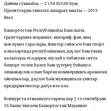
Дөйөм суммаһы — 2 594 010,00 һум.
Проекттарҙы ғәмәлгә ашырыу ваҡыты — 2019
йыл.
Башҡортостан Республикаһы Башлығы
гранттарына мәҙәниәт, мәғариф, фән, киң
мәғлүмәт саралары, йәштәр сәйәсәте һәм спорт
өлкәләрендә республиканың дәүләт һәм уның
халыҡтары телдәрен, шулай уҡ төбәктән ситтә
башҡорт телен һаҡлау һәм үҫтереү буйынса
эшмәкәрлек алып барған коммерцияға ҡарамаған
ойошмалар, дәүләт һәм муниципаль унитар
предприятиелар дәғүә итә ала.
Конкурста ҡатнашыуға ғаризалар 2-се сентябрҙән
16-һына тиклем Башҡортостан Мәҙәниәт