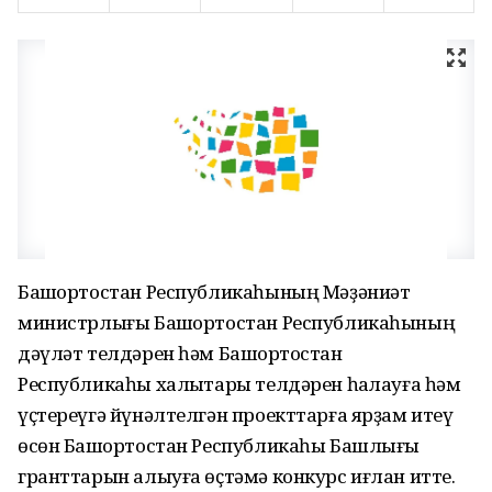
Башҡортостан Республикаһының Мәҙәниәт
министрлығы Башҡортостан Республикаһының
дәүләт телдәрен һәм Башҡортостан
Республикаһы халыҡтары телдәрен һаҡлауға һәм
үҫтереүгә йүнәлтелгән проекттарға ярҙам итеү
өсөн Башҡортостан Республикаһы Башлығы
гранттарын алыуға өҫтәмә конкурс иғлан итте.