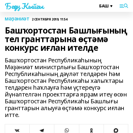
Беҙҙең Ҡыйғы
МӘҘӘНИӘТ
2 СЕНТЯБРЯ 2019, 11:54
Башҡортостан Башлығының
тел гранттарына өҫтәмә
конкурс иғлан ителде
Башҡортостан Республикаһының
Мәҙәниәт министрлығы Башҡортостан
Республикаһының дәүләт телдәрен һәм
Башҡортостан Республикаһы халыҡтары
телдәрен һаҡлауға һәм үҫтереүгә
йүнәлтелгән проекттарға ярҙам итеү өсөн
Башҡортостан Республикаһы Башлығы
гранттарын алыуға өҫтәмә конкурс иғлан
итте.