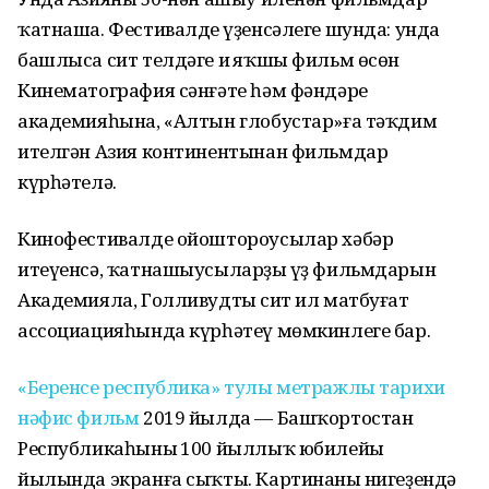
ҡатнаша. Фестивалдең үҙенсәлеге шунда: унда
башлыса сит телдәге иң яҡшы фильм өсөн
Кинематография сәнғәте һәм фәндәре
академияһына, «Алтын глобустар»ға тәҡдим
ителгән Азия континентынан фильмдар
күрһәтелә.
Кинофестивалде ойоштороусылар хәбәр
итеүенсә, ҡатнашыусыларҙың үҙ фильмдарын
Академияла, Голливудтың сит ил матбуғат
ассоциацияһында күрһәтеү мөмкинлеге бар.
«Беренсе республика» тулы метражлы тарихи
нәфис фильм
2019 йылда — Башҡортостан
Республикаһының 100 йыллыҡ юбилейы
йылында экранға сыҡты. Картинаның нигеҙендә