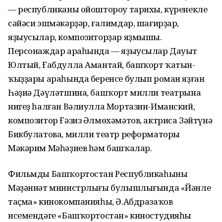
— республиканы ойоштороу тарихы, күренекле
сәйәси эшмәкәрҙәр, ғалимдар, шағирҙар,
яҙыусылар, композиторҙар яҙмышы.
Персонаждар араһында — яҙыусылар Дауыт
Юлтый, Ғабдулла Амантай, башҡорт ҡатын-
ҡыҙҙары араһында беренсе булып роман яҙған
Һәҙиә Дәүләтшина, башҡорт милли театрына
нигеҙ һалған Вәлиулла Мортазин-Иманский,
композитор Ғәзиз Әлмөхәмәтов, актриса Зәйтүнә
Бикбулатова, милли театр реформаторы
Мәкәрим Мәһәҙиев һәм башҡалар.
Фильмды Башҡортостан Республикаһының
Мәҙәниәт министрлығы булышлығында «Йәнле
таҫма» кинокомпанияһы, Ә.Абдразаҡов
исемендәге «Башҡортостан» киностудияһы