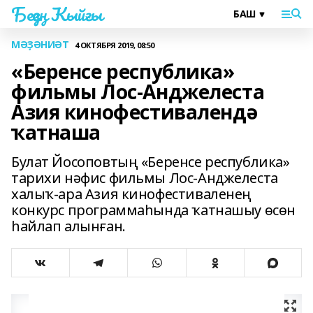
Беҙҙең Ҡыйғы
МӘҘӘНИӘТ
4 ОКТЯБРЯ 2019, 08:50
«Беренсе республика»
фильмы Лос-Анджелеста
Азия кинофестивалендә
ҡатнаша
Булат Йосоповтың «Беренсе республика»
тарихи нәфис фильмы Лос-Анджелеста
халыҡ-ара Азия кинофестиваленең
конкурс программаһында ҡатнашыу өсөн
һайлап алынған.