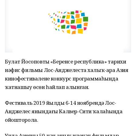
Булат Йосоповтың «Беренсе республика» тарихи
нәфис фильмы Лос-Анджелеста халыҡ-ара Азия
кинофестиваленең конкурс программаһында
ҡатнашыу өсөн һайлап алынған.
Фестиваль 2019 йылдың 6-14 ноябрендә Лос-
Анджелес янындағы Калвер-Сити ҡалаһында
ойошторола.
Унда Азияның 50-нән ашыу иленән фильмдар