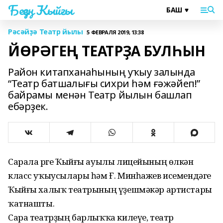
Беҙҙең Ҡыйғы
Рәсәйҙә Театр йылы
5 ФЕВРАЛЯ 2019, 13:38
ЙӨРӘГЕҢ ТЕАТРҘА БУЛҺЫН
Район китапханаһының уҡыу залында
“Театр батшалығы сихри һәм ғәжәйеп!”
байрамы менән Театр йылын башлап
ебәрҙек.
Сарала Үрге Ҡыйғы ауылы лицейының өлкән
класс уҡыусылары һәм Ғ. Минһажев исемендәге
Ҡыйғы халыҡ театрының үҙешмәкәр артистары
ҡатнашты.
Сара театрҙың барлыҡҡа килеүе, театр