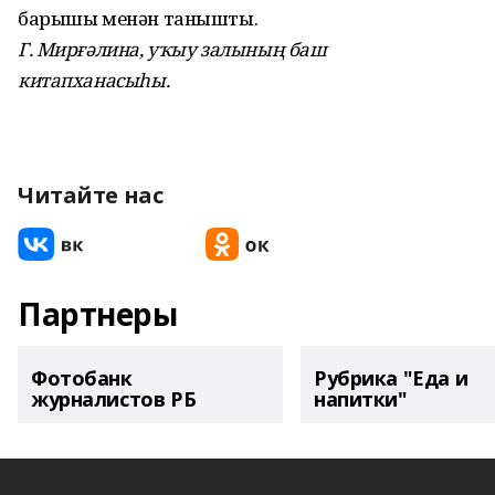
барышы менән танышты.
Г. Мирғәлина, уҡыу залының баш
китапханасыһы.
Читайте нас
Партнеры
Фотобанк
Рубрика "Еда и
журналистов РБ
напитки"