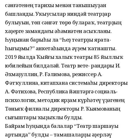
сәнғәтенең тарихы менән танышыуҙан
башланды. Уҡыусылар ниндәй театрҙар
булыуын, төп сәнғәт төрө булараҡ, театрҙың
хәҙерге замандағы әһәмиәтен асыҡланы.
Һуңынан барыһы ла “Һеҙ театрҙы ярата-
һығыҙмы?” анкетаһында әүҙем ҡатнашты.
2019 йылда Ҡыйғы халыҡ театры 85 йыллыҡ
юбилейын билдәләй. Театр вете- рандары И.
Әхмәҙуллин, Р. Ғәлимова, режиссер А.
Фәтҡуллина, китапхана системаһы директоры
А. Фәтихова, Республика йәштәргә социаль-
психологик, методик ярҙам күрһәтеү үҙәгенең
Төньяҡ филиалы директоры Р. Ҡыямованың
сығыштары ҡыҙыҡлы булды.
Байрам һуңында балалар “Театр шаршауы
артында” булды – тамашаларҙы әҙерләү