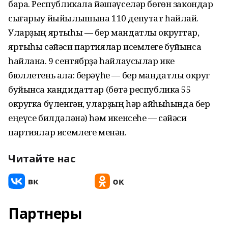
бара. Республикала йәшәүселәр бөгөн закондар
сығарыу йыйылышына 110 депутат һайлай.
Уларҙың яртыһы — бер мандатлы округтар,
яртыһы сәйәси партиялар исемлеге буйынса
һайлана. 9 сентябрҙә һайлаусылар ике
бюллетень ала: берәүһе — бер мандатлы округ
буйынса кандидаттар (бөтә республика 55
округка бүленгән, уларҙың һәр ҡайһыһында бер
еңеүсе билдәләнә) һәм икенсеһе — сәйәси
партиялар исемлеге менән.
Читайте нас
Партнеры