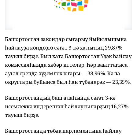
Башҡортостан закондар сығарыу йыйылышына
һайлауҙа көндөҙгө сәғәт 3-кә халыҡтың 29,87%
тауыш бирҙе. Был хаҡта Башҡортостан Үҙәк һайлау
комиссияһында хәбәр иттеләр. Һәр ваҡыттағыса
ауыл ерендә әүҙемлек юғары — 38,96%. Ҡала
округтары буйынса был һан түбәнерәк — 23,35%.
Башҡортостандың баш ҡалаһында сәғәт 3-кә
исемлеккә индерелгән һайлаусыларҙың 16,27%
тауыш бирҙе.
Башҡортостанда төбәк парламентына һайлау