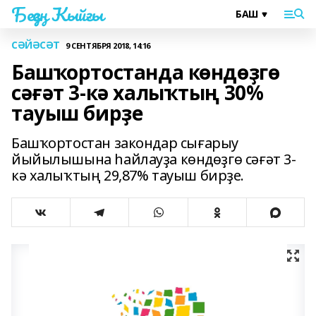
Беҙҙең Ҡыйғы
СӘЙӘСӘТ
9 СЕНТЯБРЯ 2018, 14:16
Башҡортостанда көндөҙгө
сәғәт 3-кә халыҡтың 30%
тауыш бирҙе
Башҡортостан закондар сығарыу
йыйылышына һайлауҙа көндөҙгө сәғәт 3-
кә халыҡтың 29,87% тауыш бирҙе.