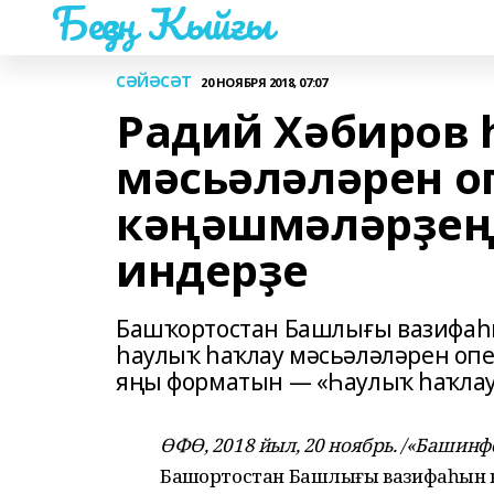
Беҙҙең Ҡыйғы
СӘЙӘСӘТ
20 НОЯБРЯ 2018, 07:07
Радий Хәбиров 
мәсьәләләрен оп
кәңәшмәләрҙең
индерҙе
Башҡортостан Башлығы вазифаһ
һаулыҡ һаҡлау мәсьәләләрен опе
яңы форматын — «Һаулыҡ һаҡлау 
ӨФӨ, 2018 йыл, 20 ноябрь. /«Башин
Башҡортостан Башлығы вазифаһын в