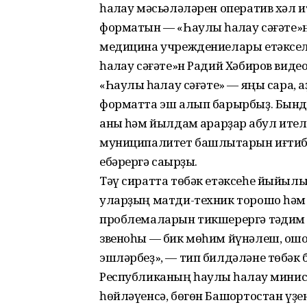
һаҡлау мәсьәләләрен оператив хәл 
форматын — «Һаулыҡ һаҡлау сәғәте
медицина учреждениелары етәксел
һаҡлау сәғәте»н Радий Хәбиров вид
«Һаулыҡ һаҡлау сәғәте» — яңы сара,
форматта эш алып барырбыҙ. Бынд
аныҡ һәм йылдам ҡарарҙар ҡабул ител
муниципалитет башлыҡтарын иғтиба
ебәрергә саҡырҙы.
Тәү сиратта төбәк етәксеһе йыйыл
уларҙың матди-техник торошо һәм
проблемаларын тикшерергә тәҡдим 
звеноһы — бик мөһим йүнәлеш, ошо
эшләрбеҙ», — тип билдәләне төбәк
Республиканың һаулыҡ һаҡлау мини
һөйләүенсә, бөгөн Башҡортостан үҙ