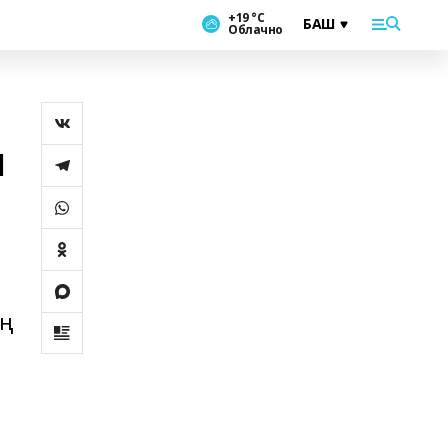
+19 °С
Облачно
н
ең