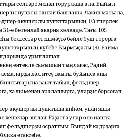
тары селтәре менән ғорурлана ала. Быйыл
шерлыҡ пункты эшләй башланы. Ләкин мәсьәлә,
ельдшер-акушерлыҡ пункттарының 1/3 тиерлек
 31-е бөтөнләй авария хәлендә. Тағы 105
еһы белгестәр етешмәүгә бәйле буш торорға
ункттарының күбеһе Ҡырмыҫҡалы (9), Баймаҡ
айондарында урынлашҡан.
һенең ентекле сығышын тыңлағас, Радий
лемаларҙы хәл итеү ваҡыты буйынса аныҡ
 башлыҡтарына ваҡыт табып, фельдшер-
ға, халыҡ менән аралашырға, уларҙы борсоған
ер-акушерлыҡ пунктына инһәм, унан яҡшы
ас кешеләр эшләй. Ғәҙәттә улар оло йәштә,
 йәш фельдшерҙы осраттым. Бындай кадрҙарға
ублика етәксеһе.