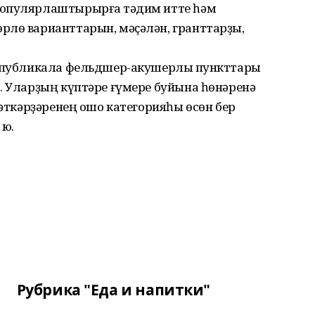
популярлаштырырға тәҡдим итте һәм
рлө варианттарын, мәҫәлән, гранттарҙы,
еспубликала фельдшер-акушерлыҡ пункттары
. Уларҙың күптәре ғүмере буйына һөнәренә
мәткәрҙәренең ошо категорияһы өсөн бер
юҡ.
Рубрика "Еда и напитки"