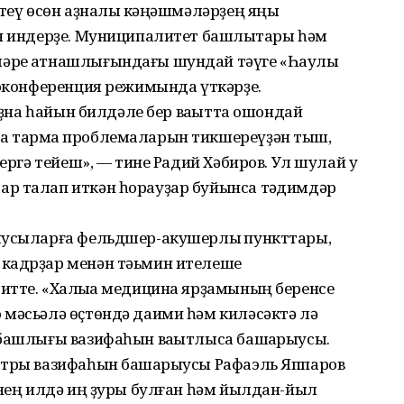
итеү өсөн аҙналыҡ кәңәшмәләрҙең яңы
»н индерҙе. Муниципалитет башлыҡтары һәм
әре ҡатнашлығындағы шундай тәүге «Һаулыҡ
еоконференция режимында үткәрҙе.
 аҙна һайын билдәле бер ваҡытта ошондай
а тармаҡ проблемаларын тикшереүҙән тыш,
ергә тейеш», — тине Радий Хәбиров. Ул шулай уҡ
р талап иткән һорауҙар буйынса тәҡдимдәр
ыусыларға фельдшер-акушерлыҡ пункттары,
 кадрҙар менән тәьмин ителеше
итте. «Халыҡҡа медицина ярҙамының беренсе
 мәсьәлә өҫтөндә даими һәм киләсәктә лә
 башлығы вазифаһын ваҡытлыса башҡарыусы.
стры вазифаһын башҡарыусы Рафаэль Яппаров
енең илдә иң ҙуры булған һәм йылдан-йыл