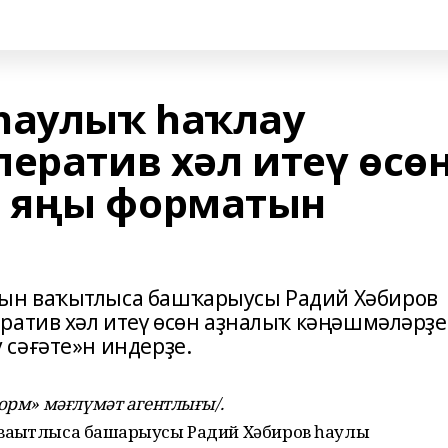
һаулыҡ һаҡлау
ератив хәл итеү өсө
 яңы форматын
ын ваҡытлыса башҡарыусы Радий Хәбиров
ратив хәл итеү өсөн аҙналыҡ кәңәшмәләрҙ
сәғәте»н индерҙе.
форм» мәғлүмәт агентлығы/.
аҡытлыса башҡарыусы Радий Хәбиров һаулыҡ