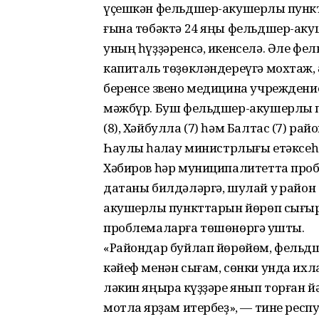
үҫешкән фельдшер-акушерлыҡ пункт
ғына төбәктә 24 яңы фельдшер-аку
уның һүҙҙәренсә, икенселә. Әле ф
капиталь төҙөкләндереүгә мохтаж, ә
беренсе звено медицина учреждени
мәжбүр. Буш фельдшер-акушерлыҡ п
(8), Хәйбулла (7) һәм Балтас (7) р
Һаулыҡ һаҡлау министрлығы етәксе
Хәбиров һәр муниципалитетта проб
датаны билдәләргә, шулай уҡ район
акушерлыҡ пункттарын йөрөп сығыр
проблемаларға төшөнөргә ҡушты.
«Райондар буйлап йөрөйөм, фельдш
кәйеф менән сығам, сөнки унда ихл
ләкин яңыраҡ күҙҙәре янып торған
мотлаҡ ярҙам итербеҙ», — тине респ