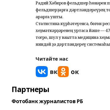
Радий Хәбиров фельдшер һөнәрен 
фельдшерҙарға дәртләндереүҙең тө
ҡарарға ҡушты.
Статистика күрһәтеүенсә, бөгөн р
хеҙмәткәрҙәренең уртаса йәше — 47
тоғро, шул уҡ ваҡытта медицина хеҙ
ниндәй ҙә дәртләндереү системаһы 
Читайте нас
Партнеры
Фотобанк журналистов РБ