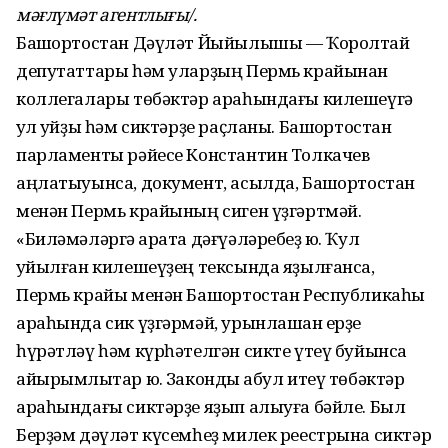
мәғлүмәт агентлығы/.
Башҡортостан Дәүләт Йыйылышы — Ҡоролтай
депутаттары һәм уларҙың Пермь крайынан
коллегалары төбәктәр араһындағы килешеүгә
ҡул ҡуйҙы һәм сиктәрҙе раҫланы. Башҡортостан
парламенты рәйесе Константин Толкачев
аңлатыуынса, документ, асылда, Башҡортостан
менән Пермь крайының сиген үҙгәртмәй.
«Биләмәләргә ҡарата дәғүәләребеҙ юҡ. Ҡул
ҡуйылған килешеүҙең тексында яҙылғанса,
Пермь крайы менән Башҡортостан Республикаһы
араһында сик үҙгәрмәй, урынлашҡан ерҙе
һүрәтләү һәм күрһәтелгән сикте үтеү буйынса
айырымлыҡтар юҡ. Законды ҡабул итеү төбәктәр
араһындағы сиктәрҙе яҙып алыуға бәйле. Был
Берҙәм дәүләт күсемһеҙ милек реестрына сиктәр