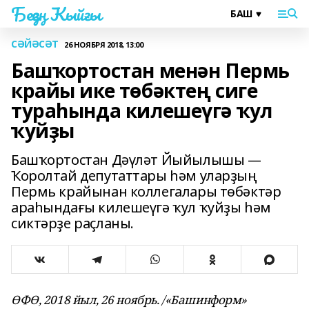
Беҙҙең Ҡыйғы
СӘЙӘСӘТ
26 НОЯБРЯ 2018, 13:00
Башҡортостан менән Пермь
крайы ике төбәктең сиге
тураһында килешеүгә ҡул
ҡуйҙы
Башҡортостан Дәүләт Йыйылышы —
Ҡоролтай депутаттары һәм уларҙың
Пермь крайынан коллегалары төбәктәр
араһындағы килешеүгә ҡул ҡуйҙы һәм
сиктәрҙе раҫланы.
ӨФӨ, 2018 йыл, 26 ноябрь. /«Башинформ»