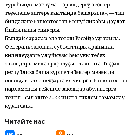
тураһында мәғлүмәттәр индереү өсөн ер
төҙөлөшө эштәре ваҡытында башҡарыла», — тип
билдәләне Башҡортостан Республикаһы Дәүләт
Йыйылышы спикеры.
Бындай саралар әле тотош Рәсәйҙә уҙғарыла.
Федераль закон ил субъекттары араһында
килешеүҙәргә ҡул ҡуйыуҙы һәм уны төбәк
закондары менән раҫлауҙы талап итә. Тиҙҙән
республика башҡа күрше төбәктәр менән дә
ошондай килешеүҙәргә ҡул ҡуйырға, Башҡортостан
парламенты тейешле закондар ҡабул итергә
тейеш. Был эште 2022 йылға тиклем тамамлау
күҙаллана.
Читайте нас