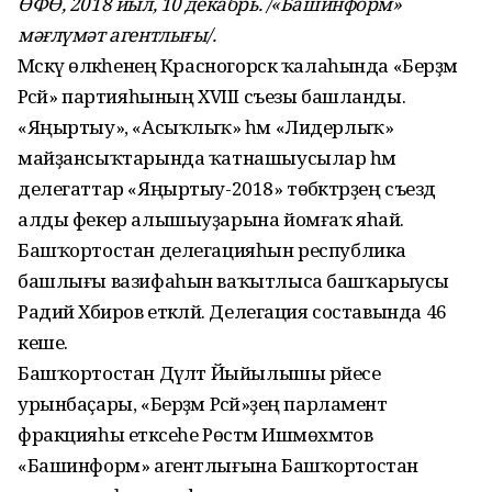
ӨФӨ, 2018 йыл, 10 декабрь. /«Башинформ»
мәғлүмәт агентлығы/.
Мәскәү өлкәһенең Красногорск ҡалаһында «Берҙәм
Рәсәй» партияһының XVIII съезы башланды.
«Яңыртыу», «Асыҡлыҡ» һәм «Лидерлыҡ»
майҙансыҡтарында ҡатнашыусылар һәм
делегаттар «Яңыртыу-2018» төбәктәрҙең съезд
алды фекер алышыуҙарына йомғаҡ яһай.
Башҡортостан делегацияһын республика
башлығы вазифаһын ваҡытлыса башҡарыусы
Радий Хәбиров етәкләй. Делегация составында 46
кеше.
Башҡортостан Дәүләт Йыйылышы рәйесе
урынбаҫары, «Берҙәм Рәсәй»ҙең парламент
фракцияһы етәксеһе Рөстәм Ишмөхәмәтов
«Башинформ» агентлығына Башҡортостан