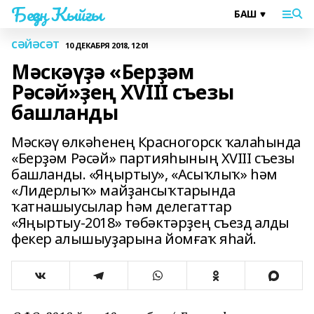
Беҙҙең Ҡыйғы
СӘЙӘСӘТ
10 ДЕКАБРЯ 2018, 12:01
Мәскәүҙә «Берҙәм
Рәсәй»ҙең XVIII съезы
башланды
Мәскәү өлкәһенең Красногорск ҡалаһында
«Берҙәм Рәсәй» партияһының XVIII съезы
башланды. «Яңыртыу», «Асыҡлыҡ» һәм
«Лидерлыҡ» майҙансыҡтарында
ҡатнашыусылар һәм делегаттар
«Яңыртыу-2018» төбәктәрҙең съезд алды
фекер алышыуҙарына йомғаҡ яһай.