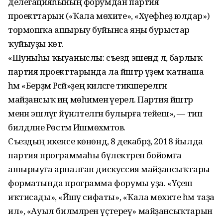
делегацияһының форумдан партия
проекттарын («Ҡала мөхите», «Хәүефһеҙ юлдар»)
тормошҡа ашырыу буйынса яңы бурыстар
ҡуйыуҙы көтә.
«Шуныһы ҡыуаныслы: съезд эшендә лә, барлыҡ
партия проекттарында ла йәштәр әүҙем ҡатнаша
һәм «Берҙәм Рәсәй»ҙең киләсәге тикшерелгән
майҙансыҡ иң мөһименә әүерелә. Партия йәштәр
менән эшләүгә йүнәлтелгән булырға тейеш», — тип
билдәләне Рөстәм Ишмөхәмәтов.
Съездың икенсе көнөндә, 8 декабрҙә, 2018 йылда
партия программаһы бүлектәрен бойомға
ашырыуға арналған дискуссия майҙансыҡтары
форматында программа форумы уҙа. «Үҫеш
иҡтисады», «Йәшәү сифаты», «Ҡала мөхите һәм таҙа
ил», «Ауыл биләмәләрен үҫтереү» майҙансыҡтарын