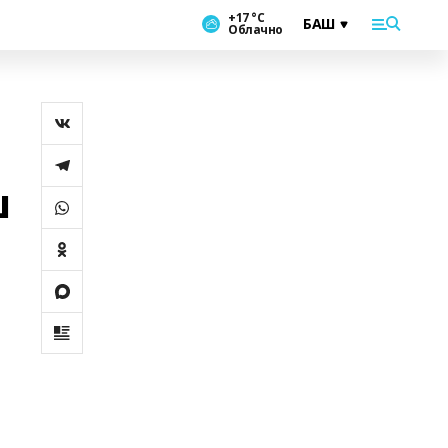
+17 °С
Облачно
ш