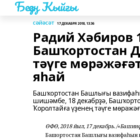
Беҙҙең Ҡыйғы
СӘЙӘСӘТ
17 ДЕКАБРЯ 2018, 13:36
Радий Хәбиров 
Башҡортостан 
тәүге мөрәжәғә
яһай
Башҡортостан Башлығы вазифаһ
шишәмбе, 18 декабрҙә, Башҡор
Ҡоролтайға үҙенең тәүге мөрәжә
ӨФӨ, 2018 йыл, 17 декабрь. /«Башин
Башҡортостан Башлығы вазифаһын в