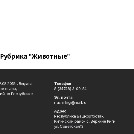
Рубрика "Животные"
.08.2015г. Выдана
Телефон
ре связи,
8 (34748) 3-09-84
ий по Республике
Эл. почта
nashi_kigi@mail.ru
Адрес
Республика Башкортостан,
Кигинский район с. Верхние Киги,
ул. Советская13