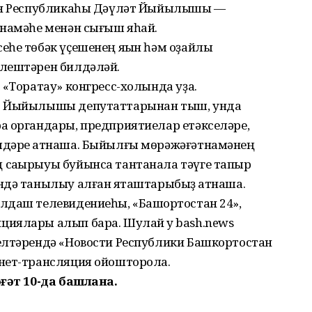
тан Республикаһы Дәүләт Йыйылышы —
тнамәһе менән сығыш яһай.
еһе төбәк үҫешенең яҡын һәм оҙайлы
әлештәрен билдәләй.
 «Торатау» конгресс-холында уҙа.
әт Йыйылышы депутаттарынан тыш, унда
а органдары, предприятиелар етәкселәре,
лдәре ҡатнаша. Быйылғы мөрәжәғәтнамәнең
саҡырыуы буйынса тантанала тәүге тапҡыр
ндә танылыу алған яҡташтарыбыҙ ҡатнаша.
лдаш телевидениеһы, «Башҡортостан 24»,
иялары алып бара. Шулай уҡ bash.news
елтәрендә «Новости Республики Башкортостан
нет-трансляция ойошторола.
әғәт 10-да башлана.