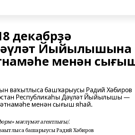
18 декабрҙә
Дәүләт Йыйылышына
тнамәһе менән сығы
ын ваҡытлыса башҡарыусы Радий Хәбиров
тостан Республикаһы Дәүләт Йыйылышы —
ғәтнамәһе менән сығыш яһай.
форм» мәғлүмәт агентлығы/.
аҡытлыса башҡарыусы Радий Хәбиров