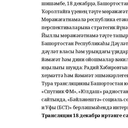
шишәмбе, 18 декабрҙә, Башҡортос
Ҡоролтайға үҙенең тәүге мөрәжәғә
Мөрәжәғатнамәлә республика етәкс
перспективаларына стратегик йүн
Йыллыҡ мөрәжәғәтнамә тәүге тапҡыр
Башҡортостан Республикаһы Дәүл
дәүләт власы һәм урындағы үҙидар
йәмәғәт һәм дини ойошмалар вәки
яңылығы шунда: Радий Хәбировтың 
хеҙмәттә һәм йәмәғәт эшмәкәрлеге
Тура трансляцияны Башҡортостан ю
«Спутник ФМ», «Юлдаш» радиостанц
сайтында, «Бәйләнештә» социаль с
и Уфы (БСТ)» берләшмәһендә интер
Трансляция 18 декабрҙә иртәнге с