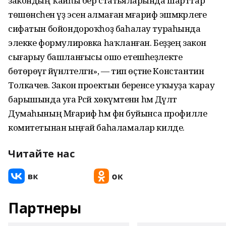
закондың ҡайһы бер статьяларында шарттар
төшөнсәһен үҙ эсенә алмаған мәғариф эшмәкәрлеге
сифатын бойондороҡһоҙ баһалау тураһында
элекке формулировка һаҡланған. Беҙҙең закон
сығарыу башланғысы ошо етешһеҙлекте
бөтөрөүгә йүнәлтелгән», — тип өҫтәне Константин
Толкачев. Закон проектын беренсе уҡыуҙа ҡарау
барышында уға Рәсәй хөкүмәтенән һәм Дәүләт
Думаһының Мәғариф һәм фән буйынса профилле
комитетынан ыңғай баһаламалар килде.
Читайте нас
Партнеры