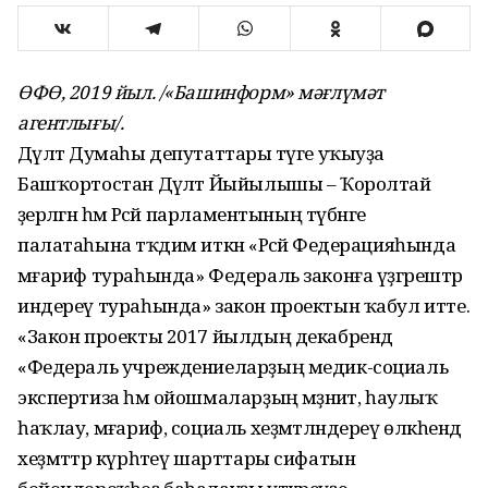
ӨФӨ, 2019 йыл. /«Башинформ» мәғлүмәт
агентлығы/.
Дәүләт Думаһы депутаттары тәүге уҡыуҙа
Башҡортостан Дәүләт Йыйылышы – Ҡоролтай
әҙерләгән һәм Рәсәй парламентының түбәнге
палатаһына тәҡдим иткән «Рәсәй Федерацияһында
мәғариф тураһында» Федераль законға үҙгәрештәр
индереү тураһында» закон проектын ҡабул итте.
«Закон проекты 2017 йылдың декабрендә
«Федераль учреждениеларҙың медик-социаль
экспертиза һәм ойошмаларҙың мәҙәниәт, һаулыҡ
һаҡлау, мәғариф, социаль хеҙмәтләндереү өлкәһендә
хеҙмәттәр күрһәтеү шарттары сифатын