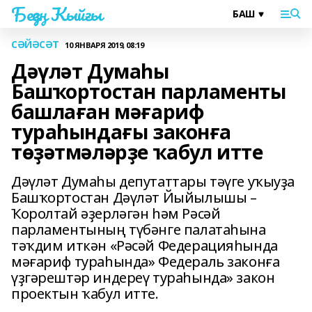
Беҙҙең Ҡыйғы
СӘЙӘСӘТ
10 ЯНВАРЯ 2019, 08:19
Дәүләт Думаһы
Башҡортостан парламенты
башлаған мәғариф
тураһындағы законға
төҙәтмәләрҙе ҡабул итте
Дәүләт Думаһы депутаттары тәүге уҡыуҙа
Башҡортостан Дәүләт Йыйылышы –
Ҡоролтай әҙерләгән һәм Рәсәй
парламентының түбәнге палатаһына
тәҡдим иткән «Рәсәй Федерацияһында
мәғариф тураһында» Федераль законға
үҙгәрештәр индереү тураһында» закон
проектын ҡабул итте.