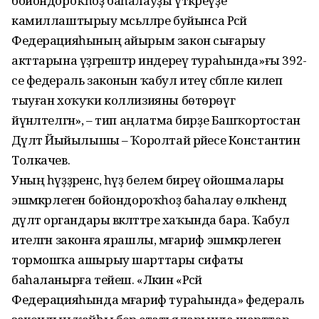
бойондороҡһоҙ баһалауҙы үткәреүҙе
камиллаштырыу мәсьәләләре буйынса Рәсәй
Федерацияһының айырым закон сығарыу
акттарына үҙгәрештәр индереү тураһында»ғы 392-
се федераль законын ҡабул итеү сәбәпле килеп
тыуған хоҡуҡи коллизияны бөтөрөүгә
йүнәлтелгән», – тип аңлатма бирҙе Башҡортостан
Дәүләт Йыйылышы – Ҡоролтай рәйесе Константин
Толкачев.
Уның һүҙҙәренсә, һүҙ белем биреү ойошмалары
эшмәкәрлеген бойондороҡһоҙ баһалау өлкәһендә
дәүләт органдары вәкәләттәре хаҡында бара. Ҡабул
ителгән законға ярашлы, мәғариф эшмәкәрлеген
тормошҡа ашырыу шарттары сифаты
баһаланырға тейеш. «Ләкин «Рәсәй
Федерацияһында мәғариф тураһында» федераль