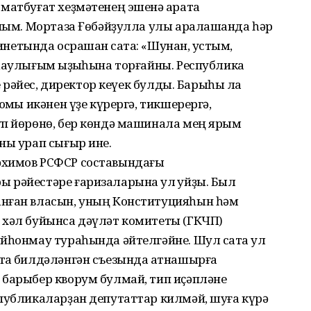
матбуғат хеҙмәтенең эшенә ҡарата
аным. Мортаза Ғөбәйҙулла улы аралашҡанда һәр
инетында осрашҡан саҡта: «Шунан, ҡустым,
һаулығым ҡыҙыҡһына торғайны. Республика
ҙе рәйес, директор кеүек булды. Барыһы ла
юҡмы икәнен үҙе күрергә, тикшерергә,
үп йөрөнө, бер көндә машинала мең ярым
ны урап сығыр ине.
әхимов РСФСР составындағы
рәйестәре ғаризаларына ҡул ҡуйҙы. Был
анған власын, уның Конституцияһын һәм
 хәл буйынса дәүләт комитеты (ГКЧП)
йһонмау тураһында әйтелгәйне. Шул саҡта ул
тҡа билдәләнгән съезында ҡатнашырға
 барыбер кворум булмай, тип иҫәпләне
спубликаларҙан депутаттар килмәй, шуға күрә