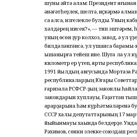
шуны әйтә алам: Президент яғынан 
ҡәнәғәтһеҙлек, шелтә, иҫкәрмә алм
саҡ алсаҡ, изгелекле булды. Уның каб
хәлдәрең нисек?», — тип эштәрем, 
уның өсөн ҙур колхоз, завод, ә ул ү
билдәләнгәнсә, ул ҡушҡанса барамы-
ышанырға тейеш ине. Шуға ла ул к
километр ер үтеп, ярты республика
1991 йылдың авгусында Мортаза Р
республикаларҙың Юғары Советтары 
ғаризала РСФСР-ҙың законлы һайл
закондарын хуплауы, Ғәҙәттән тыш
ҡарарҙарына һәм күрһәтмәләренә бу
СССР халыҡ депутаттарының 17 мар
йыйынмауы хаҡында белдерҙе. Унда
Рәхимов, сөнки элекке союздаш ре