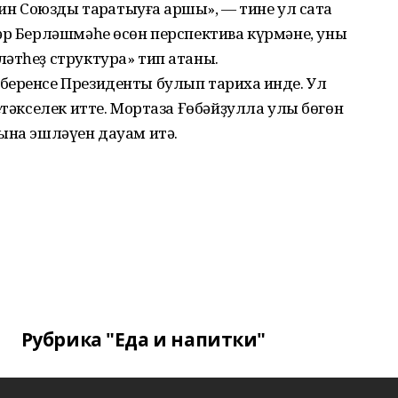
ин Союзды тарҡатыуға ҡаршы», — тине ул саҡта
әр Берләшмәһе өсөн перспектива күрмәне, уны
әтһеҙ структура» тип атаны.
беренсе Президенты булып тарихҡа инде. Ул
етәкселек итте. Мортаза Ғөбәйҙулла улы бөгөн
ына эшләүен дауам итә.
Рубрика "Еда и напитки"