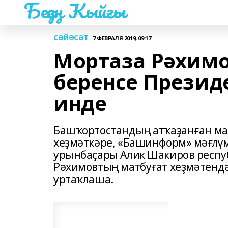
Беҙҙең Ҡыйғы
СӘЙӘСӘТ
7 ФЕВРАЛЯ 2019, 09:17
Мортаза Рәхим
беренсе Презид
инде
Башҡортостандың атҡаҙанған мат
хеҙмәткәре, «Башинформ» мәғлү
урынбаҫары Алик Шакиров респу
Рәхимовтың матбуғат хеҙмәтенд
уртаҡлаша.