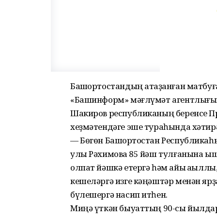
Башҡортостандың атҡаҙанған матбуғ
«Башинформ» мәғлүмәт агентлығы
Шакиров республиканың беренсе П
хеҙмәтендәге эше тураһында хәтир
— Бөгөн Башҡортостан Республикаһ
улы Рәхимовҡа 85 йәш тулғанына ыш
олпат йәшкә етергә һәм айыҡ аҡыллы,
кешеләргә изге кәңәштәр менән яр
бүлешергә насип итһен.
Миңә үткән быуаттың 90-сы йылдар