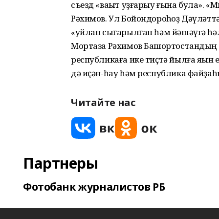
съезд «ваҡыт уҙғарыу ғына була». «М
Рәхимов. Ул Бойондороҡһоҙ Дәүләтт
«уйлап сығарылған һәм йәшәүгә һәл
Мортаза Рәхимов Башҡортостандың 
республикаға ике тиҫтә йылға яҡын 
дә иҫән-һау һәм республика файҙаһ
Читайте нас
Партнеры
Фотобанк журналистов РБ