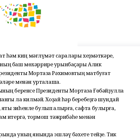
ат һәм киң мәғлүмәт саралары хеҙмәткәре,
ның баш мөхәррире урынбаҫары Алик
резиденты Мортаза Рәхимовтың матбуғат
әләре менән уртаҡлаша.
ының беренсе Президенты Мортаза Ғөбәйҙулла
анғы ла килмәй. Хоҙай һәр беребеҙгә шундай
 яҡты зиһенле булып ҡалырға, сафта булырға,
ҙам итергә, тормош тәжрибәһе менән
ында уның янында эшләү бәхете тейҙе. Тик