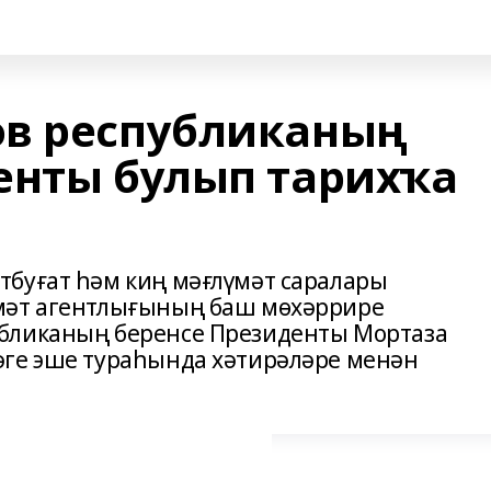
ов республиканың
енты булып тарихҡа
буғат һәм киң мәғлүмәт саралары
мәт агентлығының баш мөхәррире
бликаның беренсе Президенты Мортаза
әге эше тураһында хәтирәләре менән