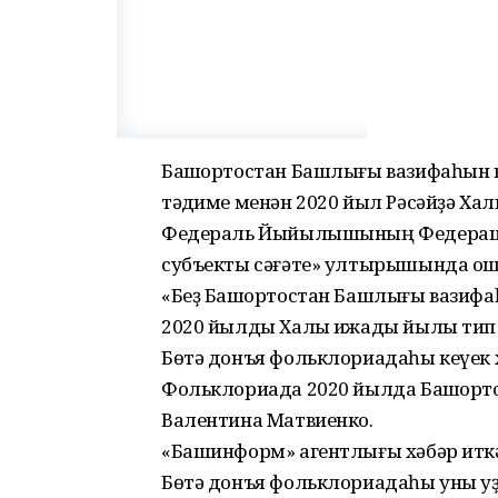
Башҡортостан Башлығы вазифаһын 
тәҡдиме менән 2020 йыл Рәсәйҙә Ха
Федераль Йыйылышының Федерация
субъекты сәғәте» ултырышында ошо
«Беҙ Башҡортостан Башлығы вазифа
2020 йылды Халыҡ ижады йылы тип 
Бөтә донъя фольклориадаһы кеүек х
Фольклориада 2020 йылда Башҡорт
Валентина Матвиенко.
«Башинформ» агентлығы хәбәр иткә
Бөтә донъя фольклориадаһы уны у