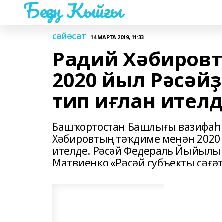
Беҙҙең Ҡыйғы
СӘЙӘСӘТ
14 МАРТА 2019, 11:33
Радий Хәбиров
2020 йыл Рәсәй
тип иғлан ител
Башҡортостан Башлығы вазифаһ
Хәбировтың тәҡдиме менән 2020
ителде. Рәсәй Федераль Йыйыл
Матвиенко «Рәсәй субъекты сәғә