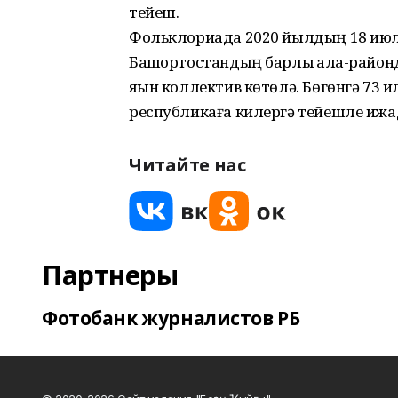
тейеш.
Фольклориада 2020 йылдың 18 июле
Башҡортостандың барлыҡ ҡала-районд
яҡын коллектив көтөлә. Бөгөнгә 73 
республикаға килергә тейешле ижа
Читайте нас
Партнеры
Фотобанк журналистов РБ