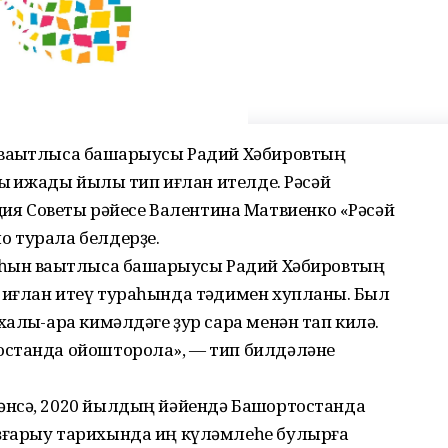
ваҡытлыса башҡарыусы Радий Хәбировтың
лыҡ ижады йылы тип иғлан ителде. Рәсәй
 Советы рәйесе Валентина Матвиенко «Рәсәй
 турала белдерҙе.
һын ваҡытлыса башҡарыусы Радий Хәбировтың
иғлан итеү тураһында тәҡдимен хупланыҡ. Был
алыҡ-ара кимәлдәге ҙур сара менән тап килә.
останда ойошторола», — тип билдәләне
нсә, 2020 йылдың йәйендә Башҡортостанда
ҙғарыу тарихында иң күләмлеһе булырға