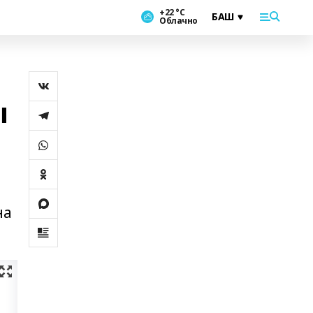
+22 °С
Облачно
ы
на