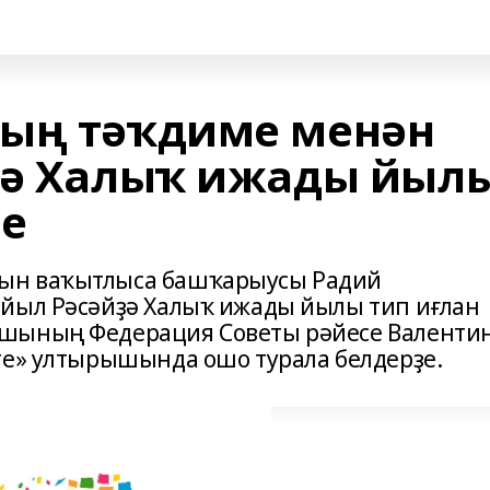
тың тәҡдиме менән
ҙә Халыҡ ижады йыл
де
ын ваҡытлыса башҡарыусы Радий
 йыл Рәсәйҙә Халыҡ ижады йылы тип иғлан
ышының Федерация Советы рәйесе Валенти
те» ултырышында ошо турала белдерҙе.