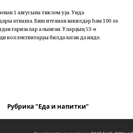
нән 1 авгусына тиклем уҙа. Унда
ары ҡатнаша. Биш ҡитғанан вәкилдәр һәм 100-гә
илдән ғаризалар алынған. Уларҙың 53-ө
ди коллективтарҙы билдәләгән дә инде.
Рубрика "Еда и напитки"