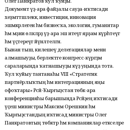
Олег Панкратов ҡул ҡуйҙы.
Документ үҙ-ара файҙалы сауҙа-иҡтисади
хеҙмәттәшлеккә, инвестиция, инновация
эшмәкәрлегенә һәм бизнесҡа, экология, гуманитар
һәм мәҙәни өлкәләрҙә үҙ-ара эш итеүгә ярҙам күрһәтеүгә
һәм үҫтереүгә йүнәлтелгән.
Бынан тыш, килешеү делегациялар менән
алмашыуҙы, берлектәге конгресс-күргәҙмә
сараларында ҡатнашыуҙы күҙ уңында тота.
Ҡул ҡуйыу тантанаһы VIII «Стратегик
партнёрлыҡтың һәм интеграцияның яңы
офоҡтары» Рәсәй-Ҡырғыҙстан төбәк-ара
конференцияһы барышында Рәсәйҙең иҡтисади
үҫеш министры Максим Орешкин һәм
Ҡырғыҙстандың иҡтисад министры Олег
Панкратовтың төбәктәр һәм компаниялар етәкселәре