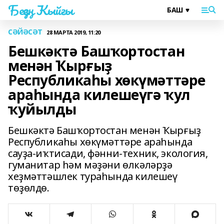
Беҙҙең Ҡыйғы
СӘЙӘСӘТ
28 МАРТА 2019, 11:20
Бешкәктә Башҡортостан
менән Ҡырғыҙ
Республикаһы хөкүмәттәре
араһында килешеүгә ҡул
ҡуйылды
Бешкәктә Башҡортостан менән Ҡырғыҙ
Республикаһы хөкүмәттәре араһында
сауҙа-иҡтисади, фәнни-техник, экология,
гуманитар һәм мәҙәни өлкәләрҙә
хеҙмәттәшлек тураһында килешеү
төҙөлдө.