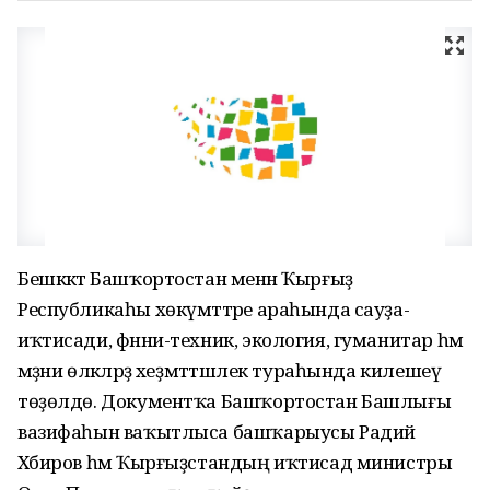
Бешкәктә Башҡортостан менән Ҡырғыҙ
Республикаһы хөкүмәттәре араһында сауҙа-
иҡтисади, фәнни-техник, экология, гуманитар һәм
мәҙәни өлкәләрҙә хеҙмәттәшлек тураһында килешеү
төҙөлдө. Документҡа Башҡортостан Башлығы
вазифаһын ваҡытлыса башҡарыусы Радий
Хәбиров һәм Ҡырғыҙстандың иҡтисад министры