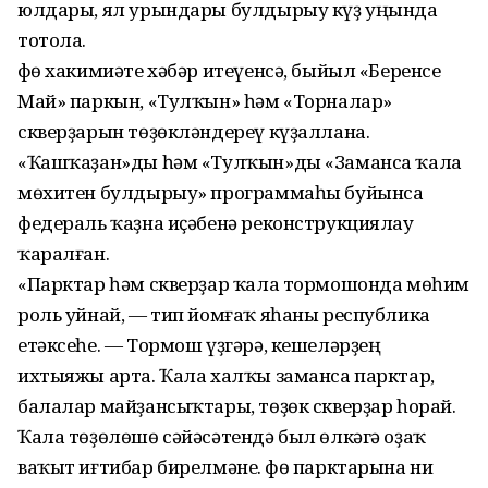
юлдары, ял урындары булдырыу күҙ уңында
тотола.
Өфө хакимиәте хәбәр итеүенсә, быйыл «Беренсе
Май» паркын, «Тулҡын» һәм «Торналар»
скверҙарын төҙөкләндереү күҙаллана.
«Ҡашҡаҙан»ды һәм «Тулҡын»ды «Заманса ҡала
мөхитен булдырыу» программаһы буйынса
федераль ҡаҙна иҫәбенә реконструкциялау
ҡаралған.
«Парктар һәм скверҙар ҡала тормошонда мөһим
роль уйнай, — тип йомғаҡ яһаны республика
етәксеһе. — Тормош үҙгәрә, кешеләрҙең
ихтыяжы арта. Ҡала халҡы заманса парктар,
балалар майҙансыҡтары, төҙөк скверҙар һорай.
Ҡала төҙөлөшө сәйәсәтендә был өлкәгә оҙаҡ
ваҡыт иғтибар бирелмәне. Өфө парктарына ни