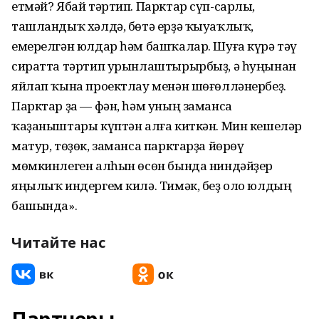
етмәй? Ябай тәртип. Парктар сүп-сарлы,
ташландыҡ хәлдә, бөтә ерҙә ҡыуаҡлыҡ,
емерелгән юлдар һәм башҡалар. Шуға күрә тәү
сиратта тәртип урынлаштырырбыҙ, ә һуңынан
яйлап ҡына проектлау менән шөғөлләнербеҙ.
Парктар ҙа — фән, һәм уның заманса
ҡаҙаныштары күптән алға киткән. Мин кешеләр
матур, төҙөк, заманса парктарҙа йөрөү
мөмкинлеген алһын өсөн бында ниндәйҙер
яңылыҡ индергем килә. Тимәк, беҙ оло юлдың
башында».
Читайте нас