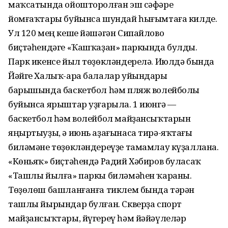
маҡсатында ойошторолған эш сәфәре
йомғаҡтары буйынса шундай һығымтаға килде.
Ул 120 мең кеше йәшәгән Сипайлово
биҫтәһендәге «Ҡашҡаҙан» паркында булды.
Парк икенсе йыл төҙөкләндерелә. Июлдә бында
Йәйге Халыҡ-ара балалар уйындары
барышында баскетбол һәм пляж волейболы
буйынса ярыштар уҙғарыла. 1 июнгә —
баскетбол һәм волейбол майҙансыҡтарын
яңыртыуҙы, ә июнь аҙағынаса тирә-яҡтағы
биләмәне төҙөкләндереүҙе тамамлау күҙаллана.
«Көньяҡ» биҫтәһендә Радий Хәбиров буласаҡ
«Ташлы йылға» паркы биләмәһен ҡараны.
Төҙөлөш башланғанға тиклем бында тәрән
ташлы йырындар булған. Скверҙа спорт
майҙансыҡтары, йүгереү һәм йәйәүлеләр