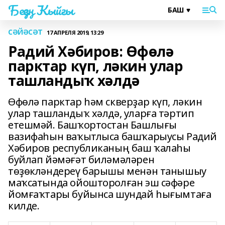
Беҙҙең Ҡыйғы
СӘЙӘСӘТ
17 АПРЕЛЯ 2019, 13:29
Радий Хәбиров: Өфөлә
парктар күп, ләкин улар
ташландыҡ хәлдә
Өфөлә парктар һәм скверҙар күп, ләкин
улар ташландыҡ хәлдә, уларға тәртип
етешмәй. Башҡортостан Башлығы
вазифаһын ваҡытлыса башҡарыусы Радий
Хәбиров республиканың баш ҡалаһы
буйлап йәмәғәт биләмәләрен
төҙөкләндереү барышы менән танышыу
маҡсатында ойошторолған эш сәфәре
йомғаҡтары буйынса шундай һығымтаға
килде.