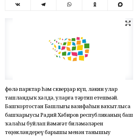
Өфөлә парктар һәм скверҙар күп, ләкин улар
ташландыҡ хәлдә, уларға тәртип етешмәй.
Башҡортостан Башлығы вазифаһын ваҡытлыса
башҡарыусы Радий Хәбиров республиканың баш
ҡалаһы буйлап йәмәғәт биләмәләрен
төҙөкләндереү барышы менән танышыу