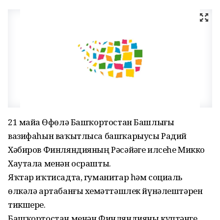
21 майҙа Өфөлә Башҡортостан Башлығы
вазифаһын ваҡытлыса башҡарыусы Радий
Хәбиров Финляндияның Рәсәйҙәге илсеһе Микко
Хаутала менән осрашты.
Яҡтар иҡтисадта, гуманитар һәм социаль
өлкәлә артабанғы хеҙмәттәшлек йүнәлештәрен
тикшерҙе.
Башҡортостан менән Финляндияны күптәнге