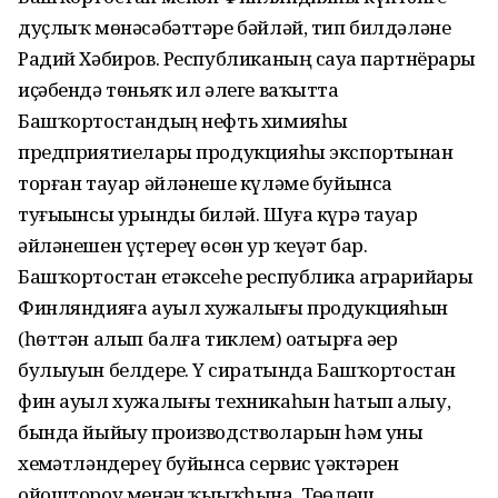
дуҫлыҡ мөнәсәбәттәре бәйләй, тип билдәләне
Радий Хәбиров. Республиканың сауҙа партнёрҙары
иҫәбендә төньяҡ ил әлеге ваҡытта
Башҡортостандың нефть химияһы
предприятиелары продукцияһы экспортынан
торған тауар әйләнеше күләме буйынса
туғыҙынсы урынды биләй. Шуға күрә тауар
әйләнешен үҫтереү өсөн ҙур ҡеүәт бар.
Башҡортостан етәксеһе республика аграрийҙары
Финляндияға ауыл хужалығы продукцияһын
(һөттән алып балға тиклем) оҙатырға әҙер
булыуын белдерҙе. Үҙ сиратында Башҡортостан
фин ауыл хужалығы техникаһын һатып алыу,
бында йыйыу производстволарын һәм уны
хеҙмәтләндереү буйынса сервис үҙәктәрен
ойоштороу менән ҡыҙыҡһына. Төҙөлөш