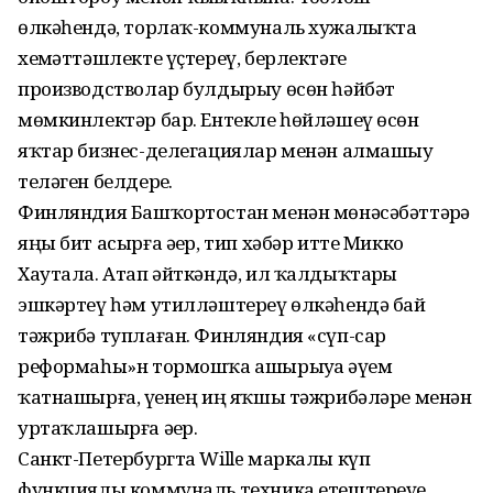
өлкәһендә, торлаҡ-коммуналь хужалыҡта
хеҙмәттәшлекте үҫтереү, берлектәге
производстволар булдырыу өсөн һәйбәт
мөмкинлектәр бар. Ентекле һөйләшеү өсөн
яҡтар бизнес-делегациялар менән алмашыу
теләген белдерҙе.
Финляндия Башҡортостан менән мөнәсәбәттәрҙә
яңы бит асырға әҙер, тип хәбәр итте Микко
Хаутала. Атап әйткәндә, ил ҡалдыҡтарҙы
эшкәртеү һәм утилләштереү өлкәһендә бай
тәжрибә туплаған. Финляндия «сүп-сар
реформаһы»н тормошҡа ашырыуҙа әүҙем
ҡатнашырға, үҙенең иң яҡшы тәжрибәләре менән
уртаҡлашырға әҙер.
Санкт-Петербургта Wille маркалы күп
функциялы коммуналь техника етештереүҙе