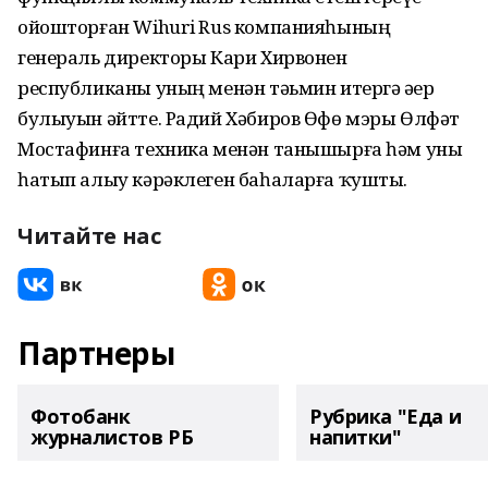
ойошторған Wihuri Rus компанияһының
генераль директоры Кари Хирвонен
республиканы уның менән тәьмин итергә әҙер
булыуын әйтте. Радий Хәбиров Өфө мэры Өлфәт
Мостафинға техника менән танышырға һәм уны
һатып алыу кәрәклеген баһаларға ҡушты.
Читайте нас
Партнеры
Фотобанк
Рубрика "Еда и
журналистов РБ
напитки"