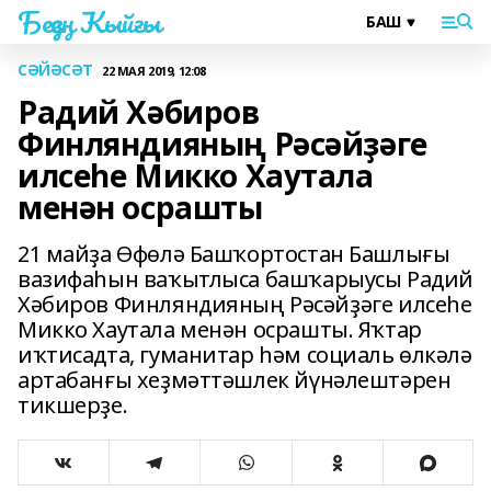
Беҙҙең Ҡыйғы
СӘЙӘСӘТ
22 МАЯ 2019, 12:08
Радий Хәбиров
Финляндияның Рәсәйҙәге
илсеһе Микко Хаутала
менән осрашты
21 майҙа Өфөлә Башҡортостан Башлығы
вазифаһын ваҡытлыса башҡарыусы Радий
Хәбиров Финляндияның Рәсәйҙәге илсеһе
Микко Хаутала менән осрашты. Яҡтар
иҡтисадта, гуманитар һәм социаль өлкәлә
артабанғы хеҙмәттәшлек йүнәлештәрен
тикшерҙе.